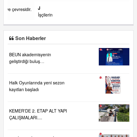
J
ir.
İşçilerin
Son Haberler
BEUN akademisyenin
geliştirdiği buluş
TÜRKPATENT tarafından
tescillendi
Halk Oyunlarında yeni sezon
kayıtları başladı
KEMER'DE 2. ETAP ALT YAPI
ÇALIŞMALARI....