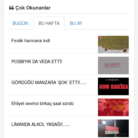
Çok Okunanlar
BUGÜN
BU HAFTA
BU AY
Fındık harmana indi
POSBIYIK DA VEDA ETTİ!
GÖRDÜĞÜ MANZARA ‘ŞOK’ ETTİ!.....
Ehliyet sevinci birkaç saat sürdü
LİMANDA ALKOL YASAĞI!......