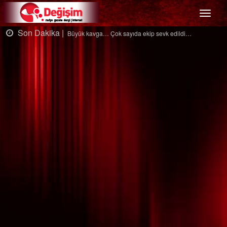
Menü
Son Dakika |
S
Büyük kavga… Çok sayıda ekip sevk edildi…