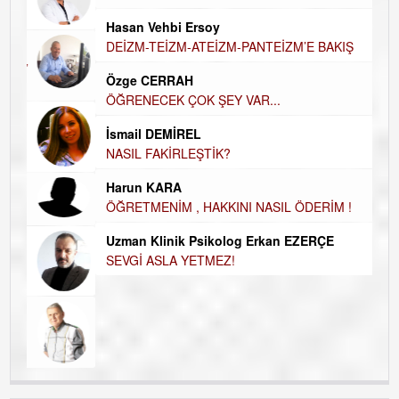
AH
Hasan Vehbi Ersoy
Hü
DEİZM-TEİZM-ATEİZM-PANTEİZM’E BAKIŞ
H
Özge CERRAH
El
ÖĞRENECEK ÇOK ŞEY VAR...
EC
İsmail DEMİREL
Du
NASIL FAKİRLEŞTİK?
İN
Harun KARA
NA
ÖĞRETMENİM , HAKKINI NASIL ÖDERİM !
Ku
Uzman Klinik Psikolog Erkan EZERÇE
Ço
SEVGİ ASLA YETMEZ!