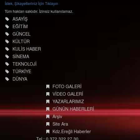
İstek, Şikayetleriniz İçin Tıklayın
Tüm hakları saklıdır. İzinsiz kullanılamaz.
ASAYİŞ
EĞİTİM
GÜNCEL
KÜLTÜR
KULİS HABER
SİNEMA
TEKNOLOJİ
TÜRKİYE
DÜNYA
FOTO GALERİ
VİDEO GALERİ
YAZARLARIMIZ
GÜNÜN HABERLERİ
Arşiv
Site Ara
Kdz.Ereğli Haberler
Tel : 0 372 322 27 30