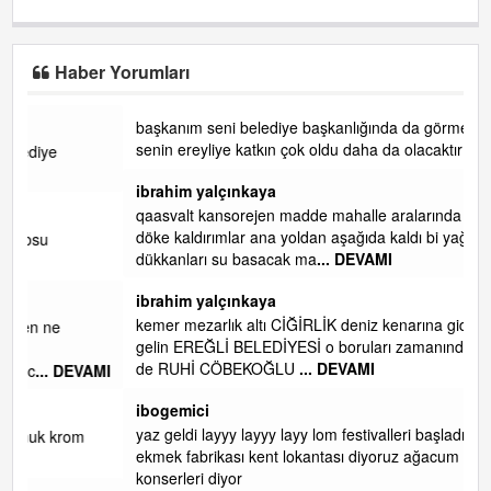
Haber Yorumları
başkanım seni belediye başkanlığında da görmek isteriz
senin ereyliye katkın çok oldu daha da olacaktır
ibrahim yalçınkaya
qaasvalt kansorejen madde mahalle aralarında asvalt döke
döke kaldırımlar ana yoldan aşağıda kaldı bi yağmurda
dükkanları su basacak ma
... DEVAMI
ibrahim yalçınkaya
kemer mezarlık altı CİĞİRLİK deniz kenarına giden yola
gelin EREĞLİ BELEDİYESİ o boruları zamanında tüm ereğli
de RUHİ CÖBEKOĞLU
... DEVAMI
AMI
ibogemici
yaz geldi layyy layyy layy lom festivalleri başladı biz halk
ekmek fabrikası kent lokantası diyoruz ağacum yaz
konserleri diyor