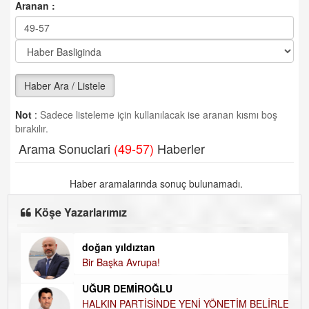
Aranan :
Haber Ara / Listele
Not
:
Sadece listeleme için kullanılacak ise aranan kısmı boş
bırakılır.
Arama Sonuclari
(49-57)
Haberler
Haber aramalarında sonuç bulunamadı.
Köşe Yazarlarımız
doğan yıldıztan
Di
Bir Başka Avrupa!
KA
UĞUR DEMİROĞLU
Ha
HALKIN PARTİSİNDE YENİ YÖNETİM BELİRLENDİ…
DÜ