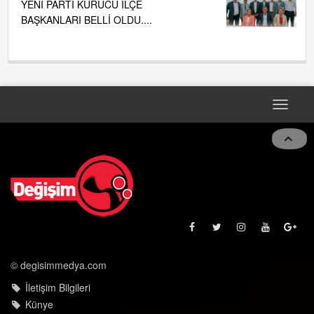
YENİ PARTİ KURUCU İLÇE
BAŞKANLARI BELLİ OLDU....
Toggle
naviga
© degisimmedya.com
İletişim Bilgileri
Künye