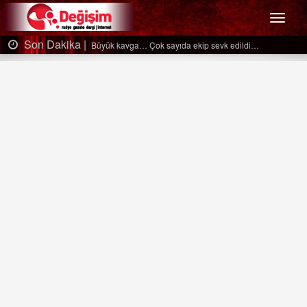
Menü
Son Dakika |
Büyük kavga… Çok sayıda ekip sevk edildi…