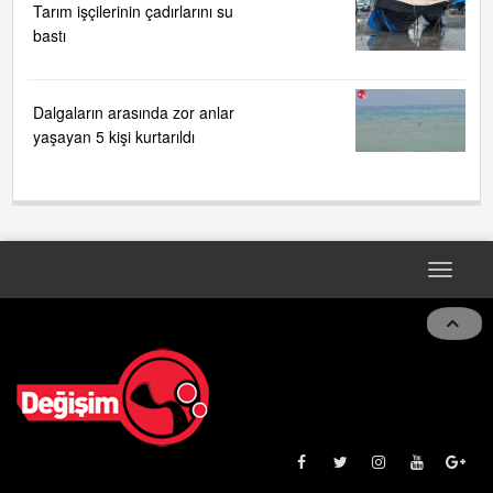
Tarım işçilerinin çadırlarını su
bastı
Dalgaların arasında zor anlar
yaşayan 5 kişi kurtarıldı
Toggle
naviga