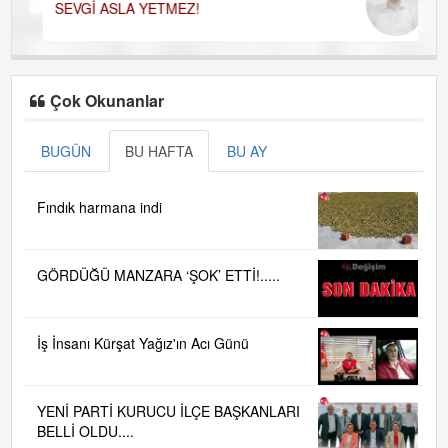
SEVGİ ASLA YETMEZ!
Çok Okunanlar
BUGÜN
BU HAFTA
BU AY
Fındık harmana indi
GÖRDÜĞÜ MANZARA ‘ŞOK’ ETTİ!.....
İş İnsanı Kürşat Yağız'ın Acı Günü
YENİ PARTİ KURUCU İLÇE BAŞKANLARI
BELLİ OLDU....