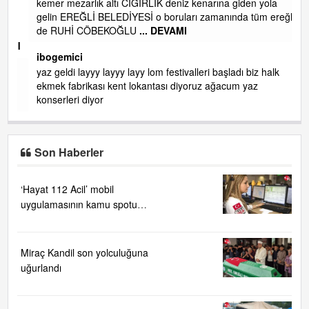
kemer mezarlık altı CİĞİRLİK deniz kenarına giden yola
gelin EREĞLİ BELEDİYESİ o boruları zamanında tüm ereğli
de RUHİ CÖBEKOĞLU
... DEVAMI
AMI
ibogemici
yaz geldi layyy layyy layy lom festivalleri başladı biz halk
ekmek fabrikası kent lokantası diyoruz ağacum yaz
konserleri diyor
Son Haberler
‘Hayat 112 Acil’ mobil
uygulamasının kamu spotu
yayında....
Miraç Kandil son yolculuğuna
uğurlandı