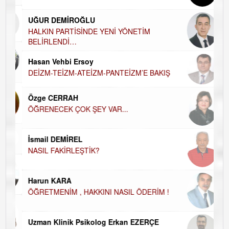
Ha
UĞUR DEMİROĞLU
DÜ
AH
HALKIN PARTİSİNDE YENİ YÖNETİM
BELİRLENDİ…
Hü
Hasan Vehbi Ersoy
H
DEİZM-TEİZM-ATEİZM-PANTEİZM’E BAKIŞ
El
EC
Özge CERRAH
ÖĞRENECEK ÇOK ŞEY VAR...
Du
İN
NA
İsmail DEMİREL
NASIL FAKİRLEŞTİK?
Ku
Ço
Harun KARA
ÖĞRETMENİM , HAKKINI NASIL ÖDERİM !
Uzman Klinik Psikolog Erkan EZERÇE