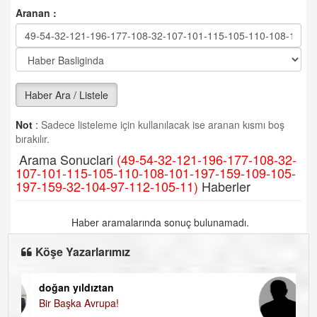
Aranan :
Haber Ara / Listele
Not
:
Sadece listeleme için kullanılacak ise aranan kısmı boş
bırakılır.
Arama Sonuclari
(49-54-32-121-196-177-108-32-
107-101-115-105-110-108-101-197-159-109-105-
197-159-32-104-97-112-105-11)
Haberler
Haber aramalarında sonuç bulunamadı.
Köşe Yazarlarımız
doğan yıldıztan
Di
Bir Başka Avrupa!
KA