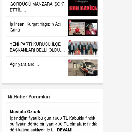
GÖRDÜĞÜ MANZARA ‘ŞOK’
ETTİ!.....
İş İnsanı Kürşat Yağız'ın Acı
Günü
YENİ PARTİ KURUCU İLÇE
BAŞKANLARI BELLİ OLDU....
Ağır yaralandı!..
Haber Yorumları
Yalılı
ık
Ereğlinin en değerli en gözde yeri yalı caddesi
dık
ve çevresidir. Metrekaresi 500 bin liraya
alamazsın.