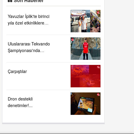
Son Haberler
Yavuzlar İplik'te birinci
yıla özel etkinliklere
yoğun ilgi....
Uluslararası Tekvando
Şampiyonası'nda
Karadeniz Ereğli'ye
büyük gurur
Çarpıştılar
Dron destekli
denetimler!...