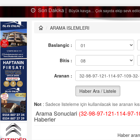
Son Dakika |
Ağaçtan düştü…
ARAMA ISLEMLERI
Baslangic :
Bitis :
Aranan :
Haber Ara / Listele
Not
:
Sadece listeleme için kullanılacak ise aranan kısm
Arama Sonuclari
(32-98-97-121-114-97-1
Haberler
Haber aram