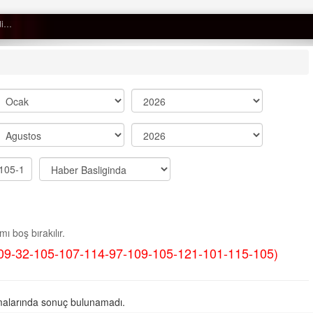
Semih ÇOLAK
SEÇMEN NE DEDİ?
Op. Dr. Erol GÜNEN
Kemiklerinizi Sessizce Çürüten 6
Alışkanlık
Şenol AZMAN
“Aman doktor, yaman doktor.
ı boş bırakılır.
Derdime bir çare!” – 2-
09-32-105-107-114-97-109-105-121-101-115-105)
Merve KIRAN
KİLO KONTROLÜNDE KİLİT
NOKTA: ARA ÖĞÜNLER
alarında sonuç bulunamadı.