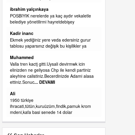
başkanım seni belediye başkanlığında da
görmek isteriz senin ereyliye katkın çok oldu
daha da olacaktır
ibrahim yalçınkaya
qaasvalt kansorejen madde mahalle aralarında
asvalt döke döke kaldırımlar ana yoldan
aşağıda kaldı bi yağmurda dükkanları su
basacak ma
... DEVAMI
ibrahim yalçınkaya
kemer mezarlık altı CİĞİRLİK deniz kenarına
giden yola gelin EREĞLİ BELEDİYESİ o
boruları zamanında tüm ereğli de RUHİ
CÖBEKOĞLU
... DEVAMI
ibogemici
yaz geldi layyy layyy layy lom festivalleri
başladı biz halk ekmek fabrikası kent lokantası
diyoruz ağacum yaz konserleri diyor