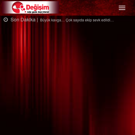
Menü
Son Dakika |
S
Büyük kavga… Çok sayıda ekip sevk edildi…