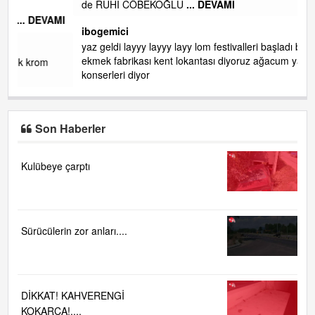
gelin EREĞLİ BELEDİYESİ o boruları zamanında tüm ereğli
de RUHİ CÖBEKOĞLU
... DEVAMI
AMI
ibogemici
yaz geldi layyy layyy layy lom festivalleri başladı biz halk
ekmek fabrikası kent lokantası diyoruz ağacum yaz
konserleri diyor
Son Haberler
Kulübeye çarptı
Sürücülerin zor anları....
DİKKAT! KAHVERENGİ