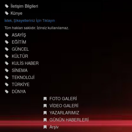
© degisimmedya.com
İletişim Bilgileri
Künye
İstek, Şikayetleriniz İçin Tıklayın
Tüm hakları saklıdır. İzinsiz kullanılamaz.
ASAYİŞ
EĞİTİM
GÜNCEL
KÜLTÜR
KULİS HABER
SİNEMA
TEKNOLOJİ
TÜRKİYE
DÜNYA
FOTO GALERİ
VİDEO GALERİ
YAZARLARIMIZ
GÜNÜN HABERLERİ