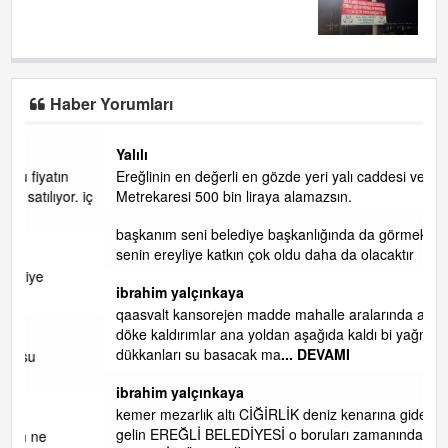
LİMANDA ALKOL YASAĞI!......
Haber Yorumları
Yalılı
Ereğlinin en değerli en gözde yeri yalı caddesi ve çevresidir.
 iç
Metrekaresi 500 bin liraya alamazsın.
başkanım seni belediye başkanlığında da görmek isteriz
senin ereyliye katkın çok oldu daha da olacaktır
ibrahim yalçınkaya
qaasvalt kansorejen madde mahalle aralarında asvalt döke
döke kaldırımlar ana yoldan aşağıda kaldı bi yağmurda
dükkanları su basacak ma
... DEVAMI
ibrahim yalçınkaya
kemer mezarlık altı CİĞİRLİK deniz kenarına giden yola