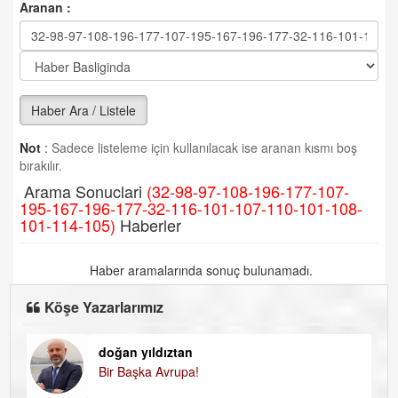
Aranan :
Haber Ara / Listele
Not
:
Sadece listeleme için kullanılacak ise aranan kısmı boş
bırakılır.
Arama Sonuclari
(32-98-97-108-196-177-107-
195-167-196-177-32-116-101-107-110-101-108-
101-114-105)
Haberler
Haber aramalarında sonuç bulunamadı.
Köşe Yazarlarımız
doğan yıldıztan
Di
Bir Başka Avrupa!
KA