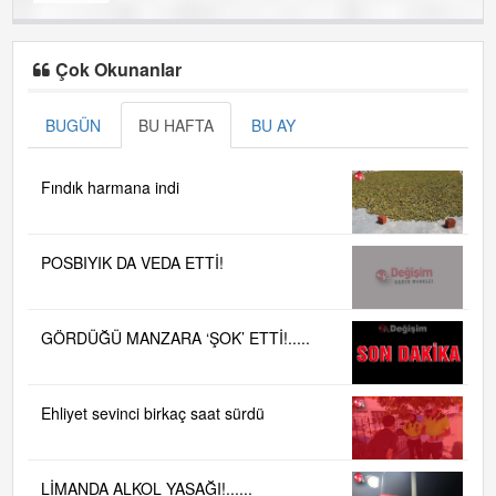
Çok Okunanlar
BUGÜN
BU HAFTA
BU AY
Fındık harmana indi
POSBIYIK DA VEDA ETTİ!
GÖRDÜĞÜ MANZARA ‘ŞOK’ ETTİ!.....
Ehliyet sevinci birkaç saat sürdü