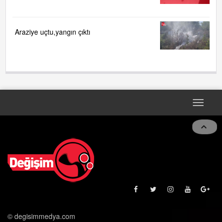
KOKARCA!....
Araziye uçtu,yangın çıktı
Toggle
navigat