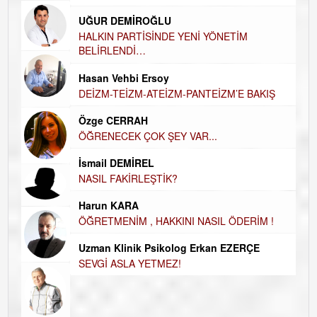
Ha
UĞUR DEMİROĞLU
DÜ
AH
HALKIN PARTİSİNDE YENİ YÖNETİM
BELİRLENDİ…
Hü
Hasan Vehbi Ersoy
H
DEİZM-TEİZM-ATEİZM-PANTEİZM’E BAKIŞ
El
EC
Özge CERRAH
ÖĞRENECEK ÇOK ŞEY VAR...
Du
İN
NA
İsmail DEMİREL
NASIL FAKİRLEŞTİK?
Ku
Ço
Harun KARA
ÖĞRETMENİM , HAKKINI NASIL ÖDERİM !
Uzman Klinik Psikolog Erkan EZERÇE
SEVGİ ASLA YETMEZ!