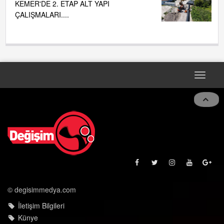
KEMER'DE 2. ETAP ALT YAPI
ÇALIŞMALARI....
Toggle
navigat
© degisimmedya.com
İletişim Bilgileri
Künye