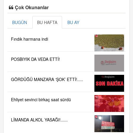
Çok Okunanlar
BUGÜN
BU HAFTA
BU AY
Fındık harmana indi
POSBIYIK DA VEDA ETTİ!
GÖRDÜĞÜ MANZARA ‘ŞOK’ ETTİ!.....
Ehliyet sevinci birkaç saat sürdü
LİMANDA ALKOL YASAĞI!......