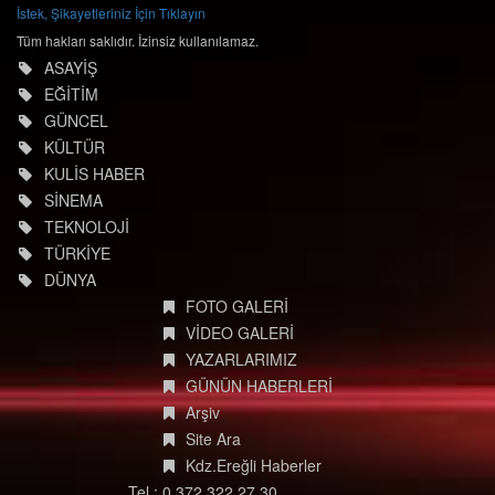
İstek, Şikayetleriniz İçin Tıklayın
Tüm hakları saklıdır. İzinsiz kullanılamaz.
ASAYİŞ
EĞİTİM
GÜNCEL
KÜLTÜR
KULİS HABER
SİNEMA
TEKNOLOJİ
TÜRKİYE
DÜNYA
FOTO GALERİ
VİDEO GALERİ
YAZARLARIMIZ
GÜNÜN HABERLERİ
Arşiv
Site Ara
Kdz.Ereğli Haberler
Tel : 0 372 322 27 30