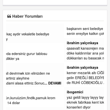
Haber Yorumları
başkanım seni belediye başkanlığında da görmek isteriz
senin ereyliye katkın çok oldu daha da olacaktır
ibrahim yalçınkaya
qaasvalt kansorejen madde mahalle aralarında asvalt döke
döke kaldırımlar ana yoldan aşağıda kaldı bi yağmurda
dükkanları su basacak ma
... DEVAMI
ibrahim yalçınkaya
kemer mezarlık altı CİĞİRLİK deniz kenarına giden yola
gelin EREĞLİ BELEDİYESİ o boruları zamanında tüm ereğli
de RUHİ CÖBEKOĞLU
... DEVAMI
VAMI
ibogemici
yaz geldi layyy layyy layy lom festivalleri başladı biz halk
m
ekmek fabrikası kent lokantası diyoruz ağacum yaz
konserleri diyor