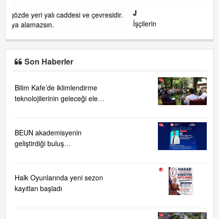
J
idir.
İşçilerin
Son Haberler
Bilim Kafe’de iklimlendirme
teknolojilerinin geleceği ele
alındı
BEUN akademisyenin
geliştirdiği buluş
TÜRKPATENT tarafından
tescillendi
Halk Oyunlarında yeni sezon
kayıtları başladı