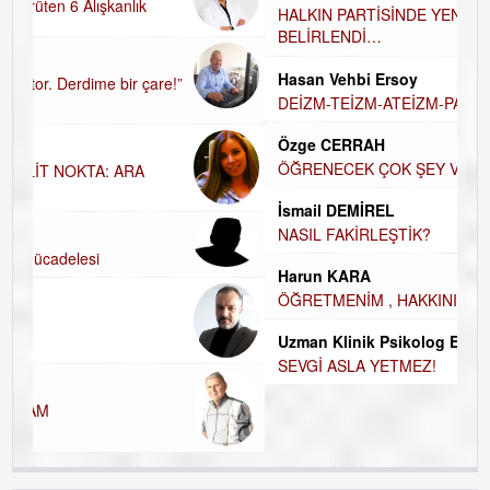
A
HALKIN PARTİSİNDE YENİ YÖNETİM
BELİRLENDİ…
H
Hasan Vehbi Ersoy
H
DEİZM-TEİZM-ATEİZM-PANTEİZM’E BAKIŞ
E
Özge CERRAH
E
ÖĞRENECEK ÇOK ŞEY VAR...
D
İsmail DEMİREL
İ
N
NASIL FAKİRLEŞTİK?
K
Harun KARA
Ç
ÖĞRETMENİM , HAKKINI NASIL ÖDERİM !
Uzman Klinik Psikolog Erkan EZERÇE
SEVGİ ASLA YETMEZ!