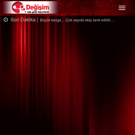
Menü
Son Dakika |
S
Büyük kavga… Çok sayıda ekip sevk edildi…