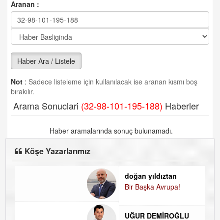
Aranan :
Haber Ara / Listele
Not
:
Sadece listeleme için kullanılacak ise aranan kısmı boş
bırakılır.
Arama Sonuclari
(32-98-101-195-188)
Haberler
Haber aramalarında sonuç bulunamadı.
Köşe Yazarlarımız
doğan yıldıztan
D
Bir Başka Avrupa!
K
H
UĞUR DEMİROĞLU
D