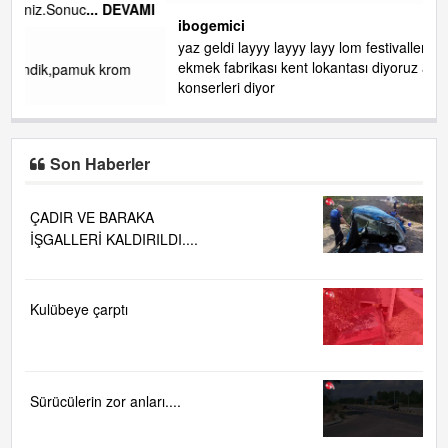
AMI
ibogemici
yaz geldi layyy layyy layy lom festivalleri başladı biz halk
ekmek fabrikası kent lokantası diyoruz ağacum yaz
konserleri diyor
Son Haberler
ÇADIR VE BARAKA
İŞGALLERİ KALDIRILDI....
Kulübeye çarptı
Sürücülerin zor anları....