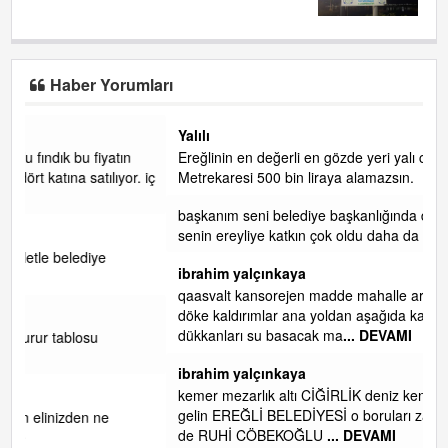
Haber Yorumları
Yalılı
Ereğlinin en değerli en gözde yeri yalı caddesi ve çevresidir.
 iç
Metrekaresi 500 bin liraya alamazsın.
başkanım seni belediye başkanlığında da görmek isteriz
senin ereyliye katkın çok oldu daha da olacaktır
ibrahim yalçınkaya
qaasvalt kansorejen madde mahalle aralarında asvalt döke
döke kaldırımlar ana yoldan aşağıda kaldı bi yağmurda
dükkanları su basacak ma
... DEVAMI
ibrahim yalçınkaya
kemer mezarlık altı CİĞİRLİK deniz kenarına giden yola
gelin EREĞLİ BELEDİYESİ o boruları zamanında tüm ereğli
de RUHİ CÖBEKOĞLU
... DEVAMI