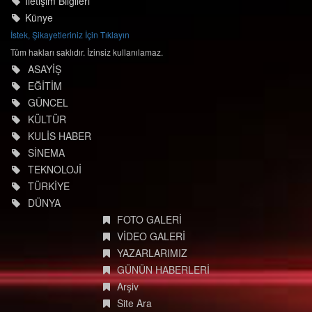
İletişim Bilgileri
Künye
İstek, Şikayetleriniz İçin Tıklayın
Tüm hakları saklıdır. İzinsiz kullanılamaz.
ASAYİŞ
EĞİTİM
GÜNCEL
KÜLTÜR
KULİS HABER
SİNEMA
TEKNOLOJİ
TÜRKİYE
DÜNYA
FOTO GALERİ
VİDEO GALERİ
YAZARLARIMIZ
GÜNÜN HABERLERİ
Arşiv
Site Ara