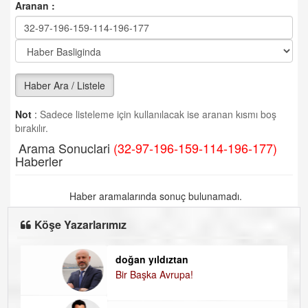
Aranan :
Haber Ara / Listele
Not
:
Sadece listeleme için kullanılacak ise aranan kısmı boş
bırakılır.
Arama Sonuclari
(32-97-196-159-114-196-177)
Haberler
Haber aramalarında sonuç bulunamadı.
Köşe Yazarlarımız
doğan yıldıztan
Di
Bir Başka Avrupa!
KA
Ha