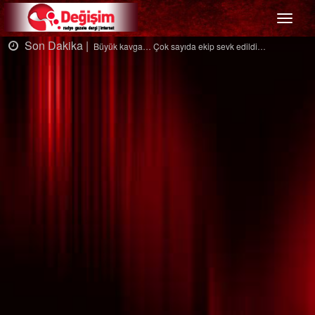
Menü
Son Dakika |
Büyük kavga… Çok sayıda ekip sevk edildi…