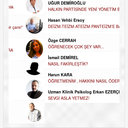
UĞUR DEMİROĞLU
D
A
HALKIN PARTİSİNDE YENİ YÖNETİM
BELİRLENDİ…
Hü
Hasan Vehbi Ersoy
H
DEİZM-TEİZM-ATEİZM-PANTEİZM’E BAKIŞ
El
EC
Özge CERRAH
ÖĞRENECEK ÇOK ŞEY VAR...
Du
İ
NA
İsmail DEMİREL
NASIL FAKİRLEŞTİK?
Ku
Ço
Harun KARA
ÖĞRETMENİM , HAKKINI NASIL ÖDERİM !
Uzman Klinik Psikolog Erkan EZERÇE
SEVGİ ASLA YETMEZ!