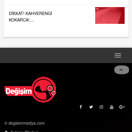
DİKKAT! KAHVERENGİ
KOKARCA!....
Toggle
navigat
© degisimmedya.com