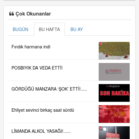
Çok Okunanlar
BUGÜN
BU HAFTA
BU AY
Fındık harmana indi
POSBIYIK DA VEDA ETTİ!
GÖRDÜĞÜ MANZARA ‘ŞOK’ ETTİ!.....
Ehliyet sevinci birkaç saat sürdü
LİMANDA ALKOL YASAĞI!......