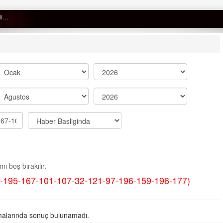
Dakika |
Ağaçtan düştü…
Semih ÇOLAK
SEÇMEN NE DEDİ?
Op. Dr. Erol GÜNEN
Kemiklerinizi Sessizce Çürüten 6
Alışkanlık
Şenol AZMAN
“Aman doktor, yaman doktor.
ı boş bırakılır.
Derdime bir çare!” – 2-
-195-167-101-107-32-121-97-196-159-196-177)
Merve KIRAN
KİLO KONTROLÜNDE KİLİT
NOKTA: ARA ÖĞÜNLER
alarında sonuç bulunamadı.