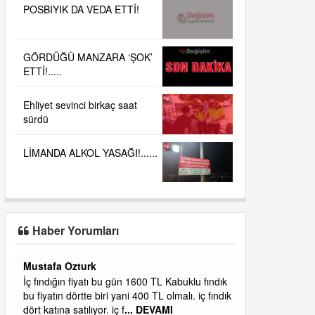
POSBIYIK DA VEDA ETTİ!
GÖRDÜĞÜ MANZARA ‘ŞOK’
ETTİ!.....
Ehliyet sevinci birkaç saat
sürdü
LİMANDA ALKOL YASAĞI!......
Haber Yorumları
Yalılı
ık
Ereğlinin en değerli en gözde yeri yalı caddesi
ndık
ve çevresidir. Metrekaresi 500 bin liraya
alamazsın.