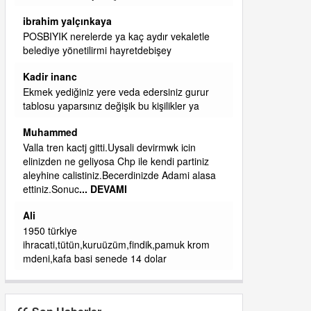
başkanım seni belediye başkanlığında da
görmek isteriz senin ereyliye katkın çok oldu
daha da olacaktır
ibrahim yalçınkaya
qaasvalt kansorejen madde mahalle aralarında
asvalt döke döke kaldırımlar ana yoldan
aşağıda kaldı bi yağmurda dükkanları su
basacak ma
... DEVAMI
ibrahim yalçınkaya
kemer mezarlık altı CİĞİRLİK deniz kenarına
giden yola gelin EREĞLİ BELEDİYESİ o
boruları zamanında tüm ereğli de RUHİ
CÖBEKOĞLU
... DEVAMI
ibogemici
yaz geldi layyy layyy layy lom festivalleri
başladı biz halk ekmek fabrikası kent lokantası
diyoruz ağacum yaz konserleri diyor