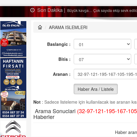
Son 
 Çok sayıda ekip sevk edildi…
ARAMA ISLEMLERI
Baslangic :
Bitis :
Aranan :
Haber Ara / Listele
Not
:
Sadece listeleme için kullanılacak ise aranan kısm
Arama Sonuclari
(32-97-121-195-167-105
Haberler
Haber aram