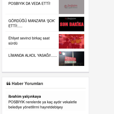
POSBIYIK DA VEDA ETTİ!
GÖRDÜĞÜ MANZARA ‘ŞOK’
ETTİ!.....
Ehliyet sevinci birkaç saat
sürdü
LİMANDA ALKOL YASAĞI!......
Haber Yorumları
başkanım seni belediye başkanlığında da
görmek isteriz senin ereyliye katkın çok oldu
daha da olacaktır