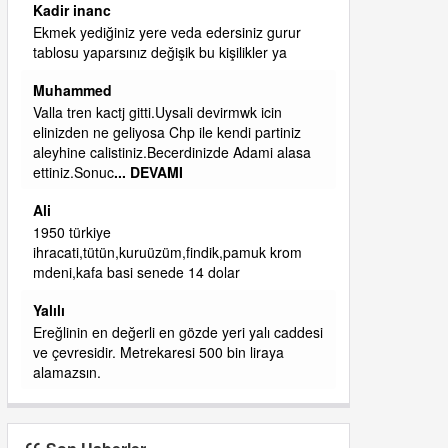
ibrahim yalçınkaya
qaasvalt kansorejen madde mahalle aralarında
asvalt döke döke kaldırımlar ana yoldan
aşağıda kaldı bi yağmurda dükkanları su
basacak ma
... DEVAMI
ibrahim yalçınkaya
kemer mezarlık altı CİĞİRLİK deniz kenarına
giden yola gelin EREĞLİ BELEDİYESİ o
boruları zamanında tüm ereğli de RUHİ
CÖBEKOĞLU
... DEVAMI
ibogemici
yaz geldi layyy layyy layy lom festivalleri
başladı biz halk ekmek fabrikası kent lokantası
diyoruz ağacum yaz konserleri diyor
si
J
İşçilerin
Son Haberler