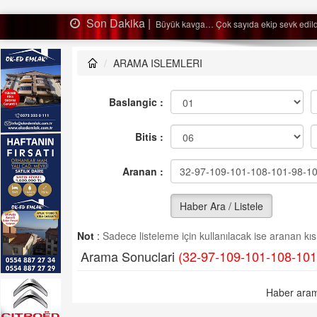
Son Dakika |
sevk edildi…
Ağaçtan
ARAMA ISLEMLERI
Baslangic :
Bitis :
Aranan :
Haber Ara / Listele
Not
:
Sadece listeleme için kullanılacak ise aranan kısm
Arama Sonuclari
(32-97-109-101-108-101
Haber aram