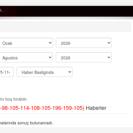
 düştü…
Semih ÇOLAK
SEÇMEN NE DEDİ?
Op. Dr. Erol GÜNEN
Kemiklerinizi Sessizce Çürüten 6
Alışkanlık
Şenol AZMAN
“Aman doktor, yaman doktor.
ı boş bırakılır.
Derdime bir çare!” – 2-
-98-105-114-108-105-196-159-105)
Haberler
Merve KIRAN
KİLO KONTROLÜNDE KİLİT
alarında sonuç bulunamadı.
NOKTA: ARA ÖĞÜNLER