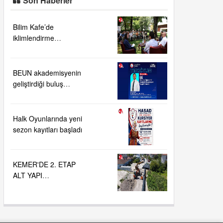
Bilim Kafe’de
iklimlendirme
teknolojilerinin geleceği
ele alındı
BEUN akademisyenin
geliştirdiği buluş
TÜRKPATENT
tarafından tescillendi
Halk Oyunlarında yeni
sezon kayıtları başladı
KEMER'DE 2. ETAP
ALT YAPI
ÇALIŞMALARI....