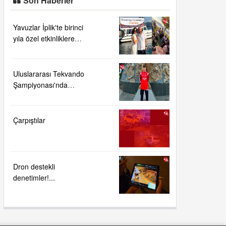
Son Haberler
Yavuzlar İplik'te birinci
yıla özel etkinliklere
yoğun ilgi....
Uluslararası Tekvando
Şampiyonası'nda
Karadeniz Ereğli'ye
büyük gurur
Çarpıştılar
Dron destekli
denetimler!...