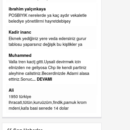
başkanım seni belediye başkanlığında da
görmek isteriz senin ereyliye katkın çok oldu
daha da olacaktır
ibrahim yalçınkaya
qaasvalt kansorejen madde mahalle aralarında
asvalt döke döke kaldırımlar ana yoldan
aşağıda kaldı bi yağmurda dükkanları su
basacak ma
... DEVAMI
ibrahim yalçınkaya
kemer mezarlık altı CİĞİRLİK deniz kenarına
giden yola gelin EREĞLİ BELEDİYESİ o
boruları zamanında tüm ereğli de RUHİ
CÖBEKOĞLU
... DEVAMI
ibogemici
yaz geldi layyy layyy layy lom festivalleri
başladı biz halk ekmek fabrikası kent lokantası
diyoruz ağacum yaz konserleri diyor