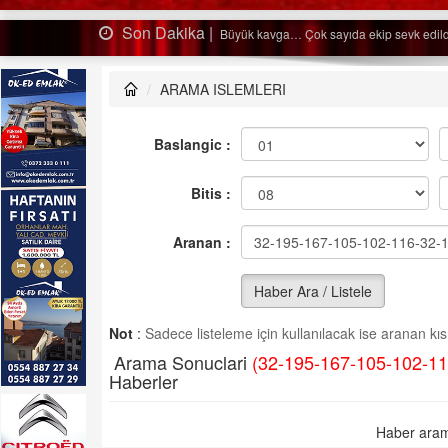
Son Dakika |
Ağaçtan düştü…
ARAMA ISLEMLERI
Baslangic :
Bitis :
Aranan :
Haber Ara / Listele
Not
:
Sadece listeleme için kullanılacak ise aranan kısm
Arama Sonuclari
(32-195-167-105-102-11
Haberler
Haber aram