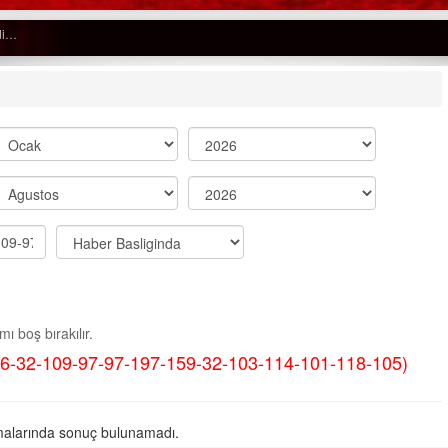
Semih ÇOLAK
SEÇMEN NE DEDİ?
Op. Dr. Erol GÜNEN
Kemiklerinizi Sessizce Çürüten 6
Alışkanlık
Şenol AZMAN
“Aman doktor, yaman doktor.
ı boş bırakılır.
Derdime bir çare!” – 2-
6-32-109-97-97-197-159-32-103-114-101-118-105)
Merve KIRAN
KİLO KONTROLÜNDE KİLİT
NOKTA: ARA ÖĞÜNLER
alarında sonuç bulunamadı.