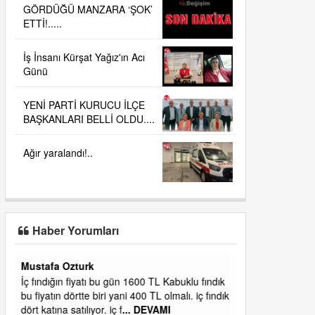
GÖRDÜĞÜ MANZARA ‘ŞOK’
ETTİ!.....
İş İnsanı Kürşat Yağız'ın Acı
Günü
YENİ PARTİ KURUCU İLÇE
BAŞKANLARI BELLİ OLDU....
Ağır yaralandı!..
Haber Yorumları
Yalılı
ık
Ereğlinin en değerli en gözde yeri yalı caddesi
dık
ve çevresidir. Metrekaresi 500 bin liraya
alamazsın.