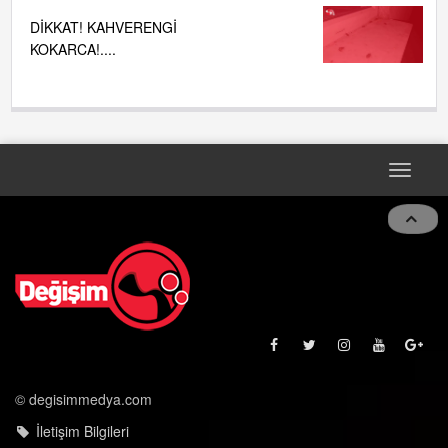
DİKKAT! KAHVERENGİ
KOKARCA!....
Toggle
navigat
© degisimmedya.com
İletişim Bilgileri