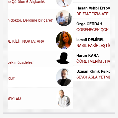
HALKIN PARTİSİNDE YENİ YÖNETİM BELİRLENDİ…
Hasan Vehbi Ersoy
DEİZM-TEİZM-ATEİZM-PANTEİZM’E BAKIŞ
Özge CERRAH
ÖĞRENECEK ÇOK ŞEY VAR...
İsmail DEMİREL
NASIL FAKİRLEŞTİK?
Harun KARA
ÖĞRETMENİM , HAKKINI NASIL ÖDERİM !
Uzman Klinik Psikolog Erkan EZERÇE
SEVGİ ASLA YETMEZ!