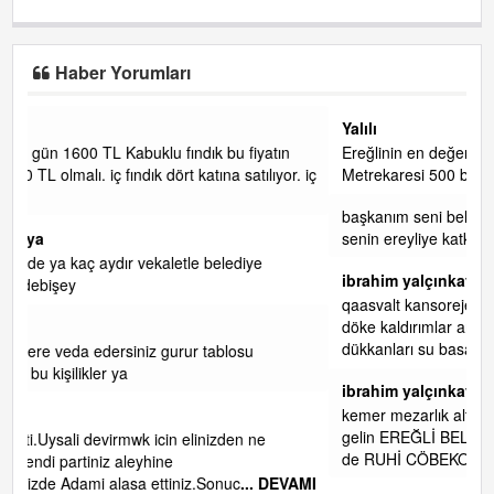
Haber Yorumları
Yalılı
tın
Ereğlinin en değerli en gözde yeri yalı caddesi ve çevresidir.
yor. iç
Metrekaresi 500 bin liraya alamazsın.
başkanım seni belediye başkanlığında da görmek isteriz
senin ereyliye katkın çok oldu daha da olacaktır
ibrahim yalçınkaya
qaasvalt kansorejen madde mahalle aralarında asvalt döke
döke kaldırımlar ana yoldan aşağıda kaldı bi yağmurda
dükkanları su basacak ma
... DEVAMI
ibrahim yalçınkaya
kemer mezarlık altı CİĞİRLİK deniz kenarına giden yola
gelin EREĞLİ BELEDİYESİ o boruları zamanında tüm ereğli
de RUHİ CÖBEKOĞLU
... DEVAMI
DEVAMI