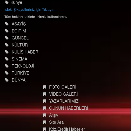
Künye
İstek, Şikayetleriniz İçin Tıklayın
Tüm hakları saklıdır. İzinsiz kullanılamaz.
ASAYİŞ
EĞİTİM
GÜNCEL
KÜLTÜR
KULİS HABER
SİNEMA
TEKNOLOJİ
TÜRKİYE
DÜNYA
FOTO GALERİ
VİDEO GALERİ
YAZARLARIMIZ
GÜNÜN HABERLERİ
Arşiv
Site Ara
Kdz.Ereğli Haberler