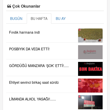
Çok Okunanlar
BUGÜN
BU HAFTA
BU AY
Fındık harmana indi
POSBIYIK DA VEDA ETTİ!
GÖRDÜĞÜ MANZARA ‘ŞOK’ ETTİ!.....
Ehliyet sevinci birkaç saat sürdü
LİMANDA ALKOL YASAĞI!......