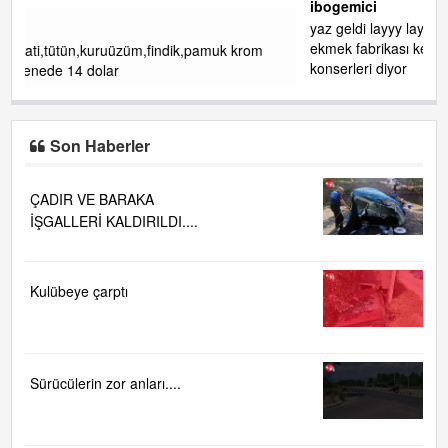
ibogemici
yaz geldi layyy layyy layy lom festivalleri başladı biz halk
ekmek fabrikası kent lokantası diyoruz ağacum yaz
om
konserleri diyor
Son Haberler
ÇADIR VE BARAKA
İŞGALLERİ KALDIRILDI....
Kulübeye çarptı
Sürücülerin zor anları....