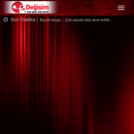
Menü
n Dakika |
Son D
Büyük kavga… Çok sayıda ekip sevk edildi…