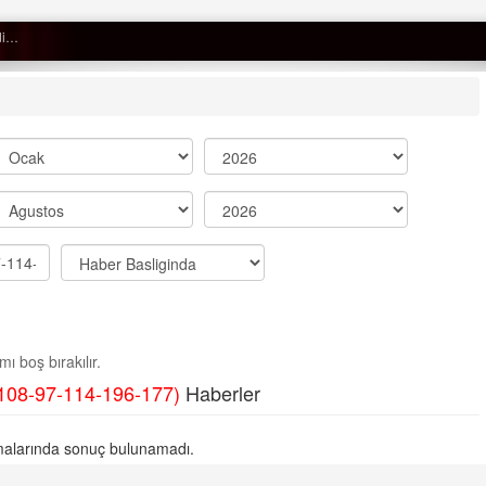
Semih ÇOLAK
SEÇMEN NE DEDİ?
Op. Dr. Erol GÜNEN
Kemiklerinizi Sessizce Çürüten 6
Alışkanlık
Şenol AZMAN
“Aman doktor, yaman doktor.
ı boş bırakılır.
Derdime bir çare!” – 2-
108-97-114-196-177)
Haberler
Merve KIRAN
KİLO KONTROLÜNDE KİLİT
alarında sonuç bulunamadı.
NOKTA: ARA ÖĞÜNLER