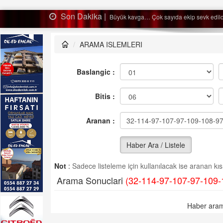
Son Dakika |
Ağaçtan düştü…
ARAMA ISLEMLERI
Baslangic :
Bitis :
Aranan :
Haber Ara / Listele
Not
:
Sadece listeleme için kullanılacak ise aranan kısm
Arama Sonuclari
(32-114-97-107-97-109-
Haber aram