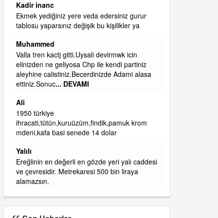
ibrahim yalçınkaya
qaasvalt kansorejen madde mahalle aralarında
asvalt döke döke kaldırımlar ana yoldan
aşağıda kaldı bi yağmurda dükkanları su
basacak ma
... DEVAMI
ibrahim yalçınkaya
kemer mezarlık altı CİĞİRLİK deniz kenarına
giden yola gelin EREĞLİ BELEDİYESİ o
boruları zamanında tüm ereğli de RUHİ
CÖBEKOĞLU
... DEVAMI
ibogemici
yaz geldi layyy layyy layy lom festivalleri
başladı biz halk ekmek fabrikası kent lokantası
diyoruz ağacum yaz konserleri diyor
si
J
İşçilerin
Son Haberler