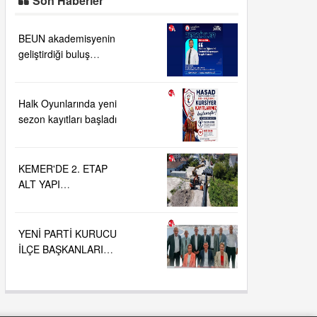
BEUN akademisyenin
geliştirdiği buluş
TÜRKPATENT
tarafından tescillendi
Halk Oyunlarında yeni
sezon kayıtları başladı
KEMER'DE 2. ETAP
ALT YAPI
ÇALIŞMALARI....
YENİ PARTİ KURUCU
İLÇE BAŞKANLARI
BELLİ OLDU....