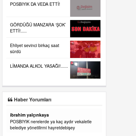
POSBIYIK DA VEDA ETTİ!
GÖRDÜĞÜ MANZARA ‘ŞOK’
ETTİ!.....
Ehliyet sevinci birkaç saat
sürdü
LİMANDA ALKOL YASAĞI!......
Haber Yorumları
başkanım seni belediye başkanlığında da
görmek isteriz senin ereyliye katkın çok oldu
daha da olacaktır