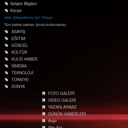
İletişim Bilgileri
Künye
İstek, Şikayetleriniz İçin Tıklayın
Tüm hakları saklıdır. İzinsiz kullanılamaz.
ASAYİŞ
EĞİTİM
GÜNCEL
KÜLTÜR
KULİS HABER
SİNEMA
TEKNOLOJİ
TÜRKİYE
DÜNYA
FOTO GALERİ
VİDEO GALERİ
YAZARLARIMIZ
GÜNÜN HABERLERİ
Arşiv
Site Ara