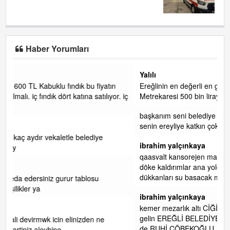
Haber Yorumları
Yalılı
ın
Ereğlinin en değerli en gözde yeri yalı caddesi ve çevresidir.
or. iç
Metrekaresi 500 bin liraya alamazsın.
başkanım seni belediye başkanlığında da görmek isteriz
senin ereyliye katkın çok oldu daha da olacaktır
ibrahim yalçınkaya
qaasvalt kansorejen madde mahalle aralarında asvalt döke
döke kaldırımlar ana yoldan aşağıda kaldı bi yağmurda
dükkanları su basacak ma
... DEVAMI
ibrahim yalçınkaya
kemer mezarlık altı CİĞİRLİK deniz kenarına giden yola
gelin EREĞLİ BELEDİYESİ o boruları zamanında tüm ereğli
de RUHİ CÖBEKOĞLU
... DEVAMI