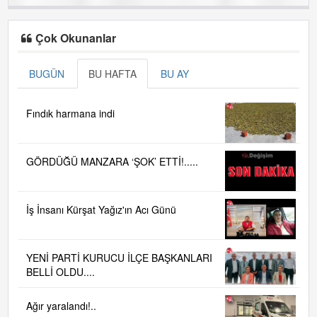
Çok Okunanlar
BUGÜN
BU HAFTA
BU AY
Fındık harmana indi
GÖRDÜĞÜ MANZARA ‘ŞOK’ ETTİ!.....
İş İnsanı Kürşat Yağız'ın Acı Günü
YENİ PARTİ KURUCU İLÇE BAŞKANLARI
BELLİ OLDU....
Ağır yaralandı!..