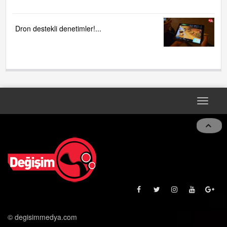
Dron destekli denetimler!...
Toggle
navigat
© degisimmedya.com