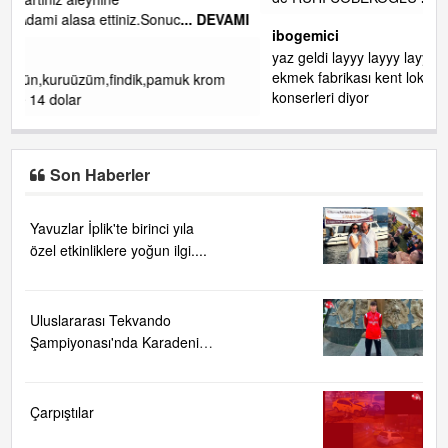
EVAMI
ibogemici
yaz geldi layyy layyy layy lom festivalleri başladı biz halk
ekmek fabrikası kent lokantası diyoruz ağacum yaz
om
konserleri diyor
Son Haberler
Yavuzlar İplik'te birinci yıla
özel etkinliklere yoğun ilgi....
Uluslararası Tekvando
Şampiyonası'nda Karadeniz
Ereğli'ye büyük gurur
Çarpıştılar