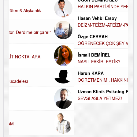
UĞUR DEMİROĞLU
HALKIN PARTİSİNDE YENİ YÖNETİM BELİRLENDİ…
Hasan Vehbi Ersoy
DEİZM-TEİZM-ATEİZM-PANTEİZM’E BAKIŞ
Özge CERRAH
ÖĞRENECEK ÇOK ŞEY VAR...
İsmail DEMİREL
NASIL FAKİRLEŞTİK?
Harun KARA
ÖĞRETMENİM , HAKKINI NASIL ÖDERİM !
Uzman Klinik Psikolog Erkan EZERÇE
SEVGİ ASLA YETMEZ!