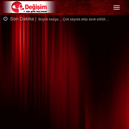
Menü
Dakika |
Son Da
Büyük kavga… Çok sayıda ekip sevk edildi…