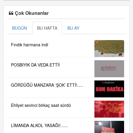
Çok Okunanlar
BUGÜN
BU HAFTA
BU AY
Fındık harmana indi
POSBIYIK DA VEDA ETTİ!
GÖRDÜĞÜ MANZARA ‘ŞOK’ ETTİ!.....
Ehliyet sevinci birkaç saat sürdü
LİMANDA ALKOL YASAĞI!......