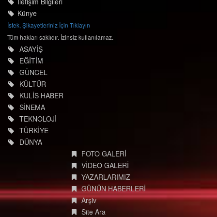
İletişim Bilgileri
Künye
İstek, Şikayetleriniz İçin Tıklayın
Tüm hakları saklıdır. İzinsiz kullanılamaz.
ASAYİŞ
EĞİTİM
GÜNCEL
KÜLTÜR
KULİS HABER
SİNEMA
TEKNOLOJİ
TÜRKİYE
DÜNYA
FOTO GALERİ
VİDEO GALERİ
YAZARLARIMIZ
GÜNÜN HABERLERİ
Arşiv
Site Ara