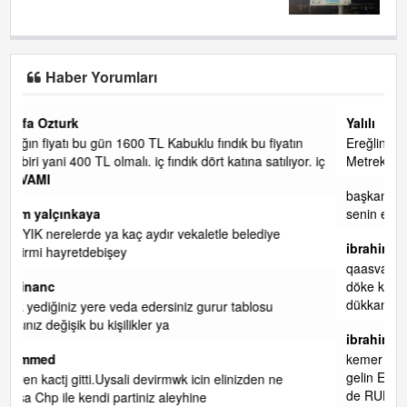
Haber Yorumları
Yalılı
atın
Ereğlinin en değerli en gözde yeri yalı caddesi ve çevresidir.
ıyor. iç
Metrekaresi 500 bin liraya alamazsın.
başkanım seni belediye başkanlığında da görmek isteriz
senin ereyliye katkın çok oldu daha da olacaktır
ibrahim yalçınkaya
qaasvalt kansorejen madde mahalle aralarında asvalt döke
döke kaldırımlar ana yoldan aşağıda kaldı bi yağmurda
dükkanları su basacak ma
... DEVAMI
ibrahim yalçınkaya
kemer mezarlık altı CİĞİRLİK deniz kenarına giden yola
gelin EREĞLİ BELEDİYESİ o boruları zamanında tüm ereğli
de RUHİ CÖBEKOĞLU
... DEVAMI