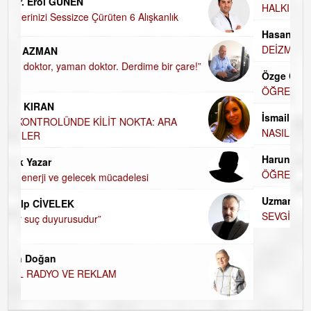
UĞUR DEMİROĞLU
HALKIN PARTİSİNDE YENİ YÖNETİM BELİRLENDİ…
Hasan Vehbi Ersoy
DEİZM-TEİZM-ATEİZM-PANTEİZM’E BAKIŞ
Özge CERRAH
ÖĞRENECEK ÇOK ŞEY VAR...
İsmail DEMİREL
NASIL FAKİRLEŞTİK?
Harun KARA
ÖĞRETMENİM , HAKKINI NASIL ÖDERİM !
Uzman Klinik Psikolog Erkan EZERÇE
SEVGİ ASLA YETMEZ!