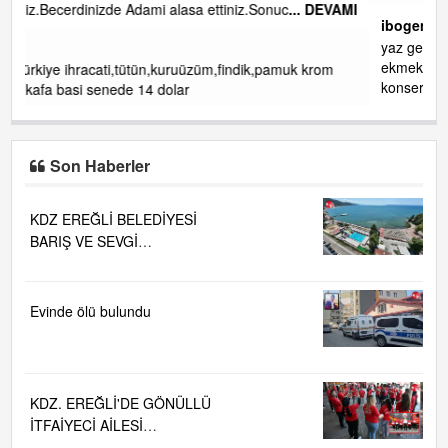
 DEVAMI
ibogemici
yaz geldi layyy layyy layy lom festivalleri başladı biz halk
ekmek fabrikası kent lokantası diyoruz ağacum yaz
krom
konserleri diyor
Son Haberler
KDZ EREĞLİ BELEDİYESİ
BARIŞ VE SEVGİ
PLAJLARINDA DENİZ SUYU
KALİTESİ "MÜKEMMEL"
Evinde ölü bulundu
KDZ. EREĞLİ'DE GÖNÜLLÜ
İTFAİYECİ AİLESİ
BÜYÜYOR...