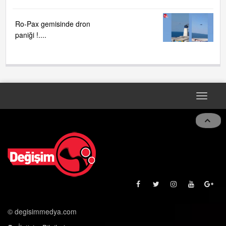
Ro-Pax gemisinde dron
paniği !....
Toggle
navigat
© degisimmedya.com