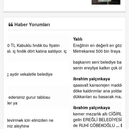
Haber Yorumları
Yalılı
n
Ereğlinin en değerli en gözde yeri yalı caddesi ve çevresidir.
r. iç
Metrekaresi 500 bin liraya alamazsın.
başkanım seni belediye başkanlığında da görmek isteriz
senin ereyliye katkın çok oldu daha da olacaktır
ibrahim yalçınkaya
qaasvalt kansorejen madde mahalle aralarında asvalt döke
döke kaldırımlar ana yoldan aşağıda kaldı bi yağmurda
dükkanları su basacak ma
... DEVAMI
ibrahim yalçınkaya
kemer mezarlık altı CİĞİRLİK deniz kenarına giden yola
gelin EREĞLİ BELEDİYESİ o boruları zamanında tüm ereğli
de RUHİ CÖBEKOĞLU
... DEVAMI