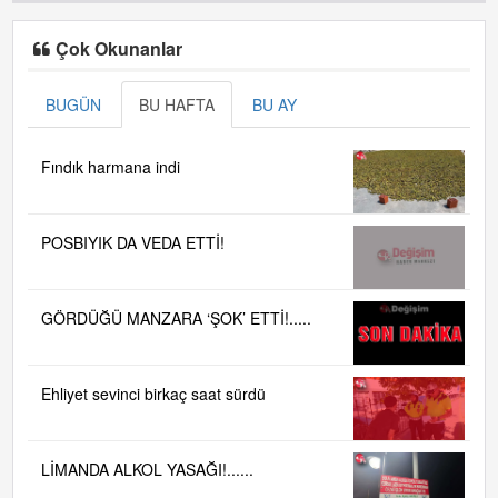
Çok Okunanlar
BUGÜN
BU HAFTA
BU AY
Fındık harmana indi
POSBIYIK DA VEDA ETTİ!
GÖRDÜĞÜ MANZARA ‘ŞOK’ ETTİ!.....
Ehliyet sevinci birkaç saat sürdü
LİMANDA ALKOL YASAĞI!......