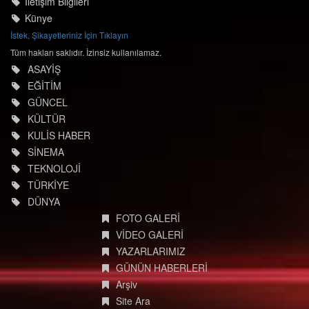
İletişim Bilgileri
Künye
İstek, Şikayetleriniz İçin Tıklayın
Tüm hakları saklıdır. İzinsiz kullanılamaz.
ASAYİŞ
EĞİTİM
GÜNCEL
KÜLTÜR
KULİS HABER
SİNEMA
TEKNOLOJİ
TÜRKİYE
DÜNYA
FOTO GALERİ
VİDEO GALERİ
YAZARLARIMIZ
GÜNÜN HABERLERİ
Arşiv
Site Ara