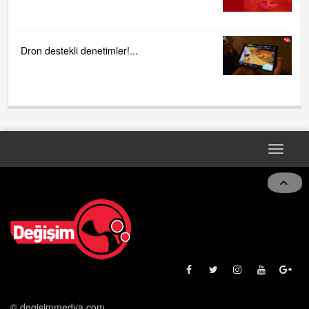
Dron destekli denetimler!...
Toggle
navigat
© degisimmedya.com