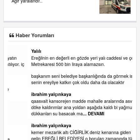
Ağır yaralandı!..
Haber Yorumları
Yalılı
Ereğlinin en değerli en gözde yeri yalı caddesi ve çevresidir.
 iç
Metrekaresi 500 bin liraya alamazsın.
başkanım seni belediye başkanlığında da görmek isteriz
senin ereyliye katkın çok oldu daha da olacaktır
ibrahim yalçınkaya
qaasvalt kansorejen madde mahalle aralarında asvalt döke
döke kaldırımlar ana yoldan aşağıda kaldı bi yağmurda
dükkanları su basacak ma
... DEVAMI
ibrahim yalçınkaya
kemer mezarlık altı CİĞİRLİK deniz kenarına giden yola
gelin EREĞLİ BELEDİYESİ o boruları zamanında tüm ereğli