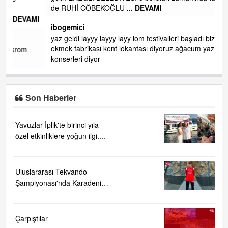
de RUHİ CÖBEKOĞLU
... DEVAMI
AMI
ibogemici
yaz geldi layyy layyy layy lom festivalleri başladı biz halk
ekmek fabrikası kent lokantası diyoruz ağacum yaz
konserleri diyor
Son Haberler
Yavuzlar İplik'te birinci yıla
özel etkinliklere yoğun ilgi....
Uluslararası Tekvando
Şampiyonası'nda Karadeniz
Ereğli'ye büyük gurur
Çarpıştılar