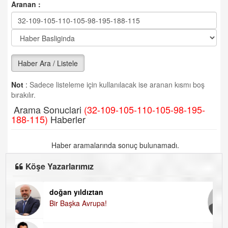
Aranan :
Haber Ara / Listele
Not
:
Sadece listeleme için kullanılacak ise aranan kısmı boş
bırakılır.
Arama Sonuclari
(32-109-105-110-105-98-195-
188-115)
Haberler
Haber aramalarında sonuç bulunamadı.
Köşe Yazarlarımız
doğan yıldıztan
Di
Bir Başka Avrupa!
KA
Ha