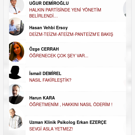
UĞUR DEMİROĞLU
DÜ
AH
HALKIN PARTİSİNDE YENİ YÖNETİM
BELİRLENDİ…
Hü
Hasan Vehbi Ersoy
H
DEİZM-TEİZM-ATEİZM-PANTEİZM’E BAKIŞ
El
EC
Özge CERRAH
ÖĞRENECEK ÇOK ŞEY VAR...
Du
İN
NA
İsmail DEMİREL
NASIL FAKİRLEŞTİK?
Ku
Ço
Harun KARA
ÖĞRETMENİM , HAKKINI NASIL ÖDERİM !
Uzman Klinik Psikolog Erkan EZERÇE
SEVGİ ASLA YETMEZ!