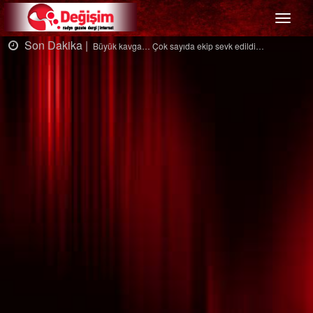
Menü
Son Dakika |
Büyük kavga… Çok sayıda ekip sevk edildi…