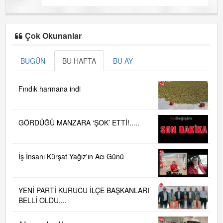
Çok Okunanlar
BUGÜN
BU HAFTA
BU AY
Fındık harmana indi
GÖRDÜĞÜ MANZARA ‘ŞOK’ ETTİ!.....
İş İnsanı Kürşat Yağız'ın Acı Günü
YENİ PARTİ KURUCU İLÇE BAŞKANLARI
BELLİ OLDU....