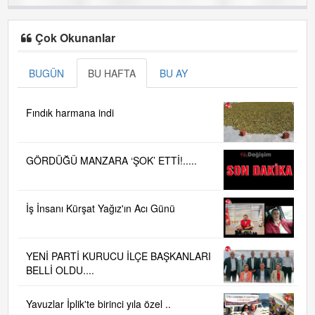
Çok Okunanlar
BUGÜN
BU HAFTA
BU AY
Fındık harmana indi
GÖRDÜĞÜ MANZARA ‘ŞOK’ ETTİ!.....
İş İnsanı Kürşat Yağız'ın Acı Günü
YENİ PARTİ KURUCU İLÇE BAŞKANLARI
BELLİ OLDU....
Yavuzlar İplik'te birinci yıla özel ..