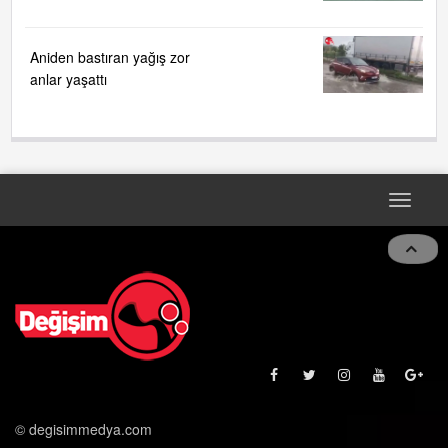
Aniden bastıran yağış zor
anlar yaşattı
Toggle
navigat
© degisimmedya.com