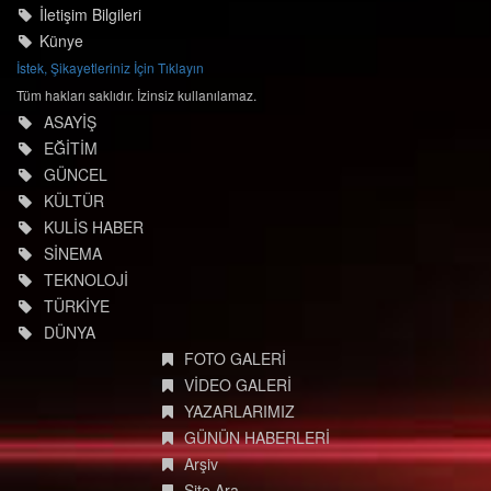
İletişim Bilgileri
Künye
İstek, Şikayetleriniz İçin Tıklayın
Tüm hakları saklıdır. İzinsiz kullanılamaz.
ASAYİŞ
EĞİTİM
GÜNCEL
KÜLTÜR
KULİS HABER
SİNEMA
TEKNOLOJİ
TÜRKİYE
DÜNYA
FOTO GALERİ
VİDEO GALERİ
YAZARLARIMIZ
GÜNÜN HABERLERİ
Arşiv
Site Ara