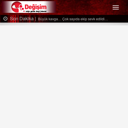
Menü
Son Dakika |
Büyük kavga… Çok sayıda ekip sevk edildi…