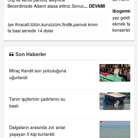
. DEVAMI
ibogemici
yaz geldi layyy layyy layy lom festivalleri başladı biz halk
ekmek fabrikası kent lokantası diyoruz ağacum yaz
krom
konserleri diyor
Son Haberler
Miraç Kandil son yolculuğuna
uğurlandı
Tarım işçilerinin çadırlarını su
bastı
Dalgaların arasında zor anlar
yaşayan 5 kişi kurtarıldı