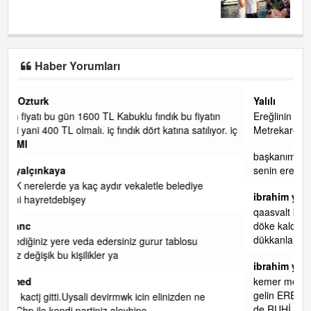
Haber Yorumları
Yalılı
yatın
Ereğlinin en değerli en gözde yeri yalı caddesi ve çevresidir
lıyor. iç
Metrekaresi 500 bin liraya alamazsın.
başkanım seni belediye başkanlığında da görmek isteriz
senin ereyliye katkın çok oldu daha da olacaktır
ibrahim yalçınkaya
qaasvalt kansorejen madde mahalle aralarında asvalt döke
döke kaldırımlar ana yoldan aşağıda kaldı bi yağmurda
dükkanları su basacak ma
... DEVAMI
ibrahim yalçınkaya
kemer mezarlık altı CİĞİRLİK deniz kenarına giden yola
gelin EREĞLİ BELEDİYESİ o boruları zamanında tüm ereğli
e
de RUHİ CÖBEKOĞLU
... DEVAMI