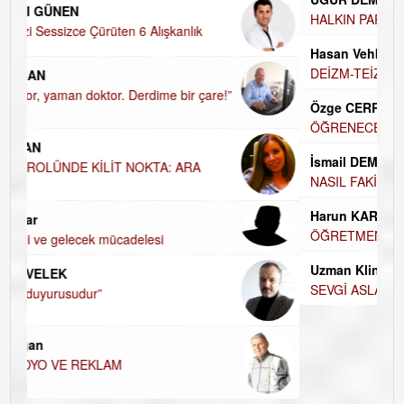
UĞUR DEMİROĞLU
HALKIN PARTİSİNDE YENİ YÖNETİM BELİRLENDİ…
Hasan Vehbi Ersoy
DEİZM-TEİZM-ATEİZM-PANTEİZM’E BAKIŞ
Özge CERRAH
ÖĞRENECEK ÇOK ŞEY VAR...
İsmail DEMİREL
NASIL FAKİRLEŞTİK?
Harun KARA
ÖĞRETMENİM , HAKKINI NASIL ÖDERİM !
Uzman Klinik Psikolog Erkan EZERÇE
SEVGİ ASLA YETMEZ!