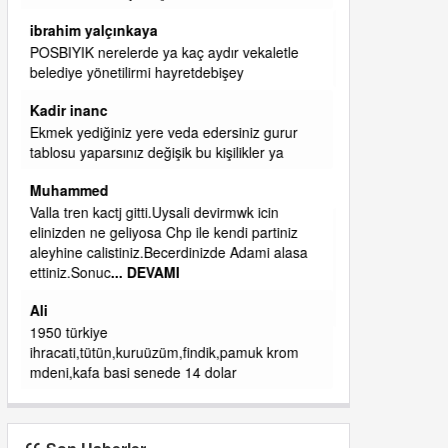
başkanım seni belediye başkanlığında da
görmek isteriz senin ereyliye katkın çok oldu
daha da olacaktır
ibrahim yalçınkaya
qaasvalt kansorejen madde mahalle aralarında
asvalt döke döke kaldırımlar ana yoldan
aşağıda kaldı bi yağmurda dükkanları su
basacak ma
... DEVAMI
ibrahim yalçınkaya
kemer mezarlık altı CİĞİRLİK deniz kenarına
giden yola gelin EREĞLİ BELEDİYESİ o
boruları zamanında tüm ereğli de RUHİ
CÖBEKOĞLU
... DEVAMI
ibogemici
yaz geldi layyy layyy layy lom festivalleri
başladı biz halk ekmek fabrikası kent lokantası
diyoruz ağacum yaz konserleri diyor