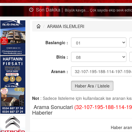
Son Dakika |
Ağaçtan düştü…
ARAMA ISLEMLERI
Baslangic :
Bitis :
Aranan :
Haber Ara / Listele
Not
:
Sadece listeleme için kullanılacak ise aranan kısm
Arama Sonuclari
(32-107-195-188-114-19
Haberler
Haber aram