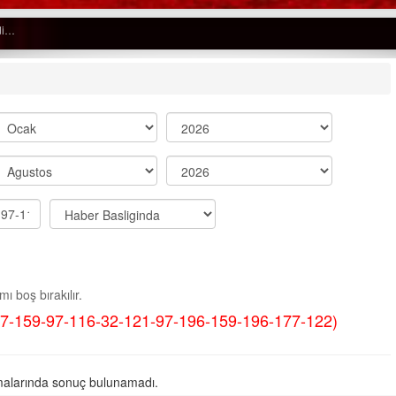
Semih ÇOLAK
SEÇMEN NE DEDİ?
Op. Dr. Erol GÜNEN
Kemiklerinizi Sessizce Çürüten 6
Alışkanlık
Şenol AZMAN
“Aman doktor, yaman doktor.
ı boş bırakılır.
Derdime bir çare!” – 2-
7-159-97-116-32-121-97-196-159-196-177-122)
Merve KIRAN
KİLO KONTROLÜNDE KİLİT
NOKTA: ARA ÖĞÜNLER
alarında sonuç bulunamadı.