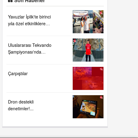
Son Haberler
Yavuzlar İplik'te birinci
yıla özel etkinliklere
yoğun ilgi....
Uluslararası Tekvando
Şampiyonası'nda
Karadeniz Ereğli'ye
büyük gurur
Çarpıştılar
Dron destekli
denetimler!...