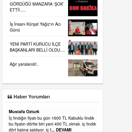
GÖRDÜĞÜ MANZARA ‘ŞOK’
ETTİ!.....
İş İnsanı Kürşat Yağız'ın Acı
Günü
YENİ PARTİ KURUCU İLÇE
BAŞKANLARI BELLİ OLDU....
Ağır yaralandı!..
Haber Yorumları
Yalılı
ık
Ereğlinin en değerli en gözde yeri yalı caddesi
dık
ve çevresidir. Metrekaresi 500 bin liraya
alamazsın.