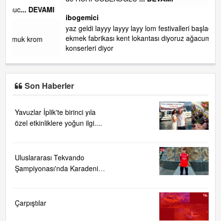
gelin EREĞLİ BELEDİYESİ o boruları zamanında tüm ereğli
de RUHİ CÖBEKOĞLU
... DEVAMI
AMI
ibogemici
yaz geldi layyy layyy layy lom festivalleri başladı biz halk
ekmek fabrikası kent lokantası diyoruz ağacum yaz
konserleri diyor
Son Haberler
Yavuzlar İplik'te birinci yıla
özel etkinliklere yoğun ilgi....
Uluslararası Tekvando
Şampiyonası'nda Karadeniz
Ereğli'ye büyük gurur
Çarpıştılar