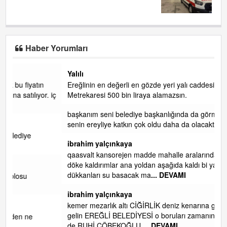
Ağır yaralandı!..
Haber Yorumları
Yalılı
Ereğlinin en değerli en gözde yeri yalı caddesi ve çevresidir.
 iç
Metrekaresi 500 bin liraya alamazsın.
başkanım seni belediye başkanlığında da görmek isteriz
senin ereyliye katkın çok oldu daha da olacaktır
ibrahim yalçınkaya
qaasvalt kansorejen madde mahalle aralarında asvalt döke
döke kaldırımlar ana yoldan aşağıda kaldı bi yağmurda
dükkanları su basacak ma
... DEVAMI
ibrahim yalçınkaya
kemer mezarlık altı CİĞİRLİK deniz kenarına giden yola