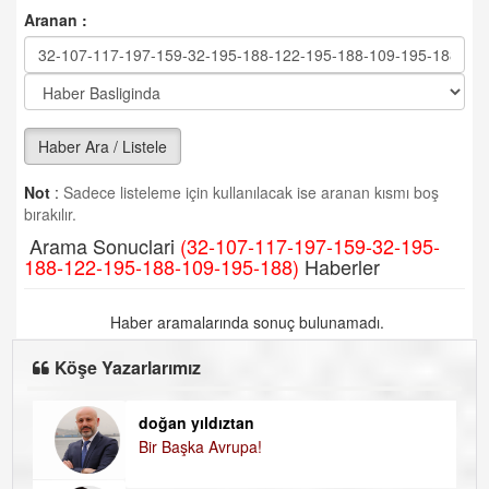
Aranan :
Haber Ara / Listele
Not
:
Sadece listeleme için kullanılacak ise aranan kısmı boş
bırakılır.
Arama Sonuclari
(32-107-117-197-159-32-195-
188-122-195-188-109-195-188)
Haberler
Haber aramalarında sonuç bulunamadı.
Köşe Yazarlarımız
doğan yıldıztan
Di
Bir Başka Avrupa!
KA
Ha