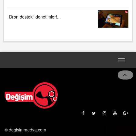
Dron destekli denetimler!...
Toggle
navigat