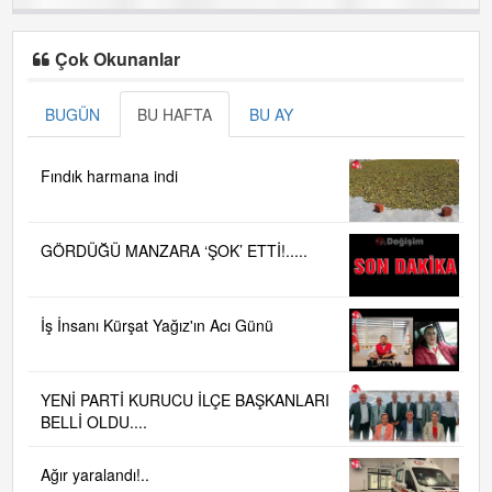
Çok Okunanlar
BUGÜN
BU HAFTA
BU AY
Fındık harmana indi
GÖRDÜĞÜ MANZARA ‘ŞOK’ ETTİ!.....
İş İnsanı Kürşat Yağız'ın Acı Günü
YENİ PARTİ KURUCU İLÇE BAŞKANLARI
BELLİ OLDU....