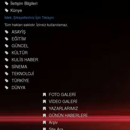
© degisimmedya.com
İletişim Bilgileri
Künye
İstek, Şikayetleriniz İçin Tıklayın
Tüm hakları saklıdır. İzinsiz kullanılamaz.
ASAYİŞ
EĞİTİM
GÜNCEL
KÜLTÜR
KULİS HABER
SİNEMA
TEKNOLOJİ
TÜRKİYE
DÜNYA
FOTO GALERİ
VİDEO GALERİ
YAZARLARIMIZ
GÜNÜN HABERLERİ