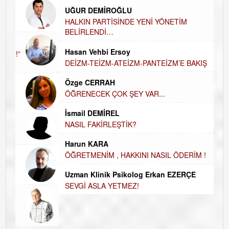
UĞUR DEMİROĞLU
DÜ
AH
HALKIN PARTİSİNDE YENİ YÖNETİM
BELİRLENDİ…
Hü
Hasan Vehbi Ersoy
H
DEİZM-TEİZM-ATEİZM-PANTEİZM’E BAKIŞ
El
EC
Özge CERRAH
ÖĞRENECEK ÇOK ŞEY VAR...
Du
İN
NA
İsmail DEMİREL
NASIL FAKİRLEŞTİK?
Ku
Ço
Harun KARA
ÖĞRETMENİM , HAKKINI NASIL ÖDERİM !
Uzman Klinik Psikolog Erkan EZERÇE
SEVGİ ASLA YETMEZ!