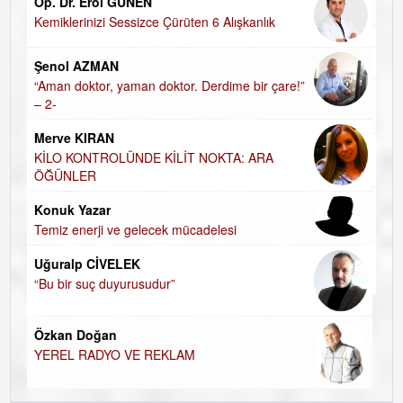
HALKIN PARTİSİNDE YENİ YÖNETİM BELİRLENDİ…
Hasan Vehbi Ersoy
DEİZM-TEİZM-ATEİZM-PANTEİZM’E BAKIŞ
!”
Özge CERRAH
ÖĞRENECEK ÇOK ŞEY VAR...
İsmail DEMİREL
NASIL FAKİRLEŞTİK?
Harun KARA
ÖĞRETMENİM , HAKKINI NASIL ÖDERİM !
Uzman Klinik Psikolog Erkan EZERÇE
SEVGİ ASLA YETMEZ!