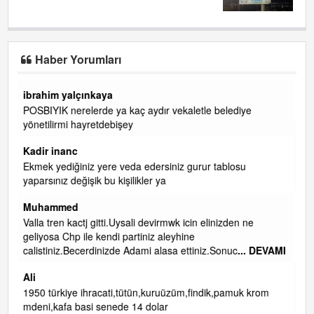
Haber Yorumları
başkanım seni belediye başkanlığında da görmek isteriz
senin ereyliye katkın çok oldu daha da olacaktır
diye
ibrahim yalçınkaya
qaasvalt kansorejen madde mahalle aralarında asvalt d
döke kaldırımlar ana yoldan aşağıda kaldı bi yağmurda
osu
dükkanları su basacak ma
... DEVAMI
ibrahim yalçınkaya
kemer mezarlık altı CİĞİRLİK deniz kenarına giden yola
en ne
gelin EREĞLİ BELEDİYESİ o boruları zamanında tüm ere
de RUHİ CÖBEKOĞLU
... DEVAMI
c
... DEVAMI
ibogemici
yaz geldi layyy layyy layy lom festivalleri başladı biz halk
muk krom
ekmek fabrikası kent lokantası diyoruz ağacum yaz