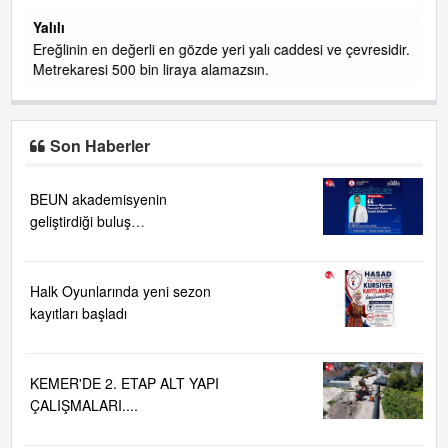
konserleri diyor
J
 çevresidir.
İşçilerin
Son Haberler
BEUN akademisyenin
geliştirdiği buluş
TÜRKPATENT tarafından
tescillendi
Halk Oyunlarında yeni sezon
kayıtları başladı
KEMER'DE 2. ETAP ALT YAPI
ÇALIŞMALARI....