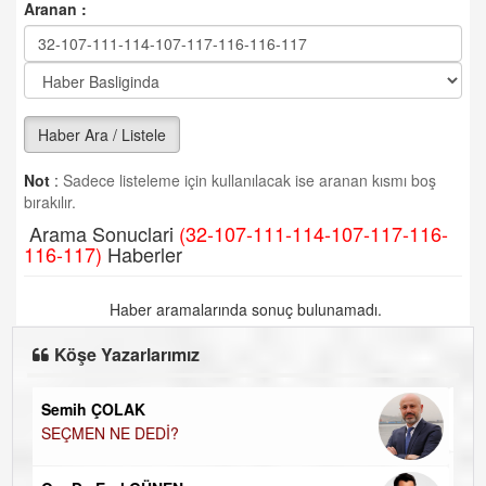
Aranan :
Haber Ara / Listele
Not
:
Sadece listeleme için kullanılacak ise aranan kısmı boş
bırakılır.
Arama Sonuclari
(32-107-111-114-107-117-116-
116-117)
Haberler
Haber aramalarında sonuç bulunamadı.
Köşe Yazarlarımız
doğan yıldıztan
Bir Başka Avrupa!
UĞUR DEMİROĞLU