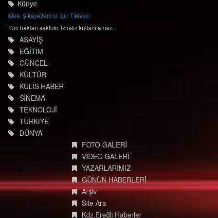
Künye
İstek, Şikayetleriniz İçin Tıklayın
Tüm hakları saklıdır. İzinsiz kullanılamaz.
ASAYİŞ
EĞİTİM
GÜNCEL
KÜLTÜR
KULİS HABER
SİNEMA
TEKNOLOJİ
TÜRKİYE
DÜNYA
FOTO GALERİ
VİDEO GALERİ
YAZARLARIMIZ
GÜNÜN HABERLERİ
Arşiv
Site Ara
Kdz.Ereğli Haberler