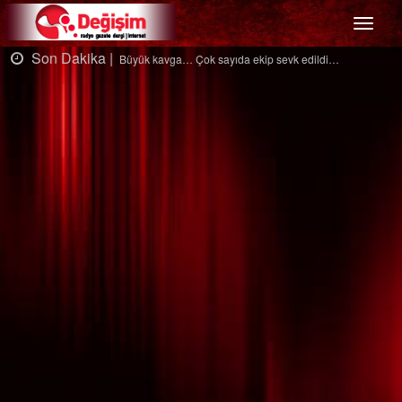
Menü
Son Dakika |
S
Büyük kavga… Çok sayıda ekip sevk edildi…