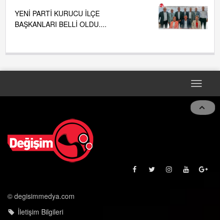
YENİ PARTİ KURUCU İLÇE
BAŞKANLARI BELLİ OLDU....
Toggle
naviga
© degisimmedya.com
İletişim Bilgileri