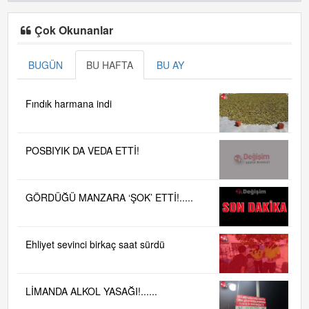
Çok Okunanlar
BUGÜN
BU HAFTA
BU AY
Fındık harmana indi
POSBIYIK DA VEDA ETTİ!
GÖRDÜĞÜ MANZARA ‘ŞOK’ ETTİ!.....
Ehliyet sevinci birkaç saat sürdü
LİMANDA ALKOL YASAĞI!......