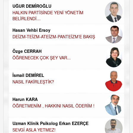
UĞUR DEMİROĞLU
DÜ
AH
HALKIN PARTİSİNDE YENİ YÖNETİM
BELİRLENDİ…
Hü
Hasan Vehbi Ersoy
H
DEİZM-TEİZM-ATEİZM-PANTEİZM’E BAKIŞ
El
EC
Özge CERRAH
ÖĞRENECEK ÇOK ŞEY VAR...
Du
İN
NA
İsmail DEMİREL
NASIL FAKİRLEŞTİK?
Ku
Ço
Harun KARA
ÖĞRETMENİM , HAKKINI NASIL ÖDERİM !
Uzman Klinik Psikolog Erkan EZERÇE
SEVGİ ASLA YETMEZ!