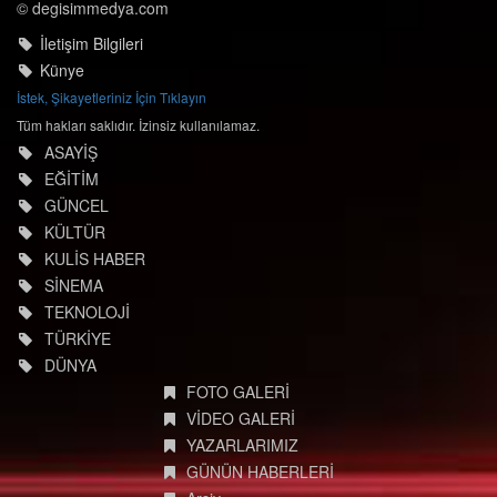
© degisimmedya.com
İletişim Bilgileri
Künye
İstek, Şikayetleriniz İçin Tıklayın
Tüm hakları saklıdır. İzinsiz kullanılamaz.
ASAYİŞ
EĞİTİM
GÜNCEL
KÜLTÜR
KULİS HABER
SİNEMA
TEKNOLOJİ
TÜRKİYE
DÜNYA
FOTO GALERİ
VİDEO GALERİ
YAZARLARIMIZ
GÜNÜN HABERLERİ