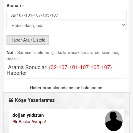
Aranan :
Haber Ara / Listele
Not
:
Sadece listeleme için kullanılacak ise aranan kısmı boş
bırakılır.
Arama Sonuclari
(32-107-101-107-105-107)
Haberler
Haber aramalarında sonuç bulunamadı.
Köşe Yazarlarımız
doğan yıldıztan
Di
Bir Başka Avrupa!
KA
Ha