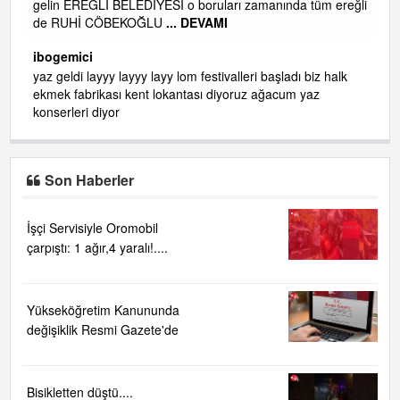
gelin EREĞLİ BELEDİYESİ o boruları zamanında tüm ereğli
de RUHİ CÖBEKOĞLU
... DEVAMI
AMI
ibogemici
yaz geldi layyy layyy layy lom festivalleri başladı biz halk
ekmek fabrikası kent lokantası diyoruz ağacum yaz
konserleri diyor
Son Haberler
İşçi Servisiyle Oromobil
çarpıştı: 1 ağır,4 yaralı!....
Yükseköğretim Kanununda
değişiklik Resmi Gazete'de
Bisikletten düştü....