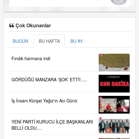
Çok Okunanlar
BUGÜN
BU HAFTA
BU AY
Fındık harmana indi
GÖRDÜĞÜ MANZARA ‘ŞOK’ ETTİ!.....
İş İnsanı Kürşat Yağız'ın Acı Günü
YENİ PARTİ KURUCU İLÇE BAŞKANLARI
BELLİ OLDU....