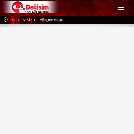
Menü
Son Dakika |
Ağaçtan düştü…