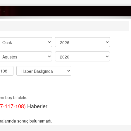
Semih ÇOLAK
SEÇMEN NE DEDİ?
Op. Dr. Erol GÜNEN
Kemiklerinizi Sessizce Çürüten 6
Alışkanlık
Şenol AZMAN
“Aman doktor, yaman doktor.
ı boş bırakılır.
Derdime bir çare!” – 2-
7-117-108)
Haberler
Merve KIRAN
KİLO KONTROLÜNDE KİLİT
alarında sonuç bulunamadı.
NOKTA: ARA ÖĞÜNLER