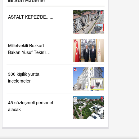
Son Haberler
ASFALT KEPEZ'DE......
Milletvekili Bozkurt
Bakan Yusuf Tekin’i
ziyaret etti
300 kişilik yurtta
incelemeler
45 sözleşmeli personel
alacak