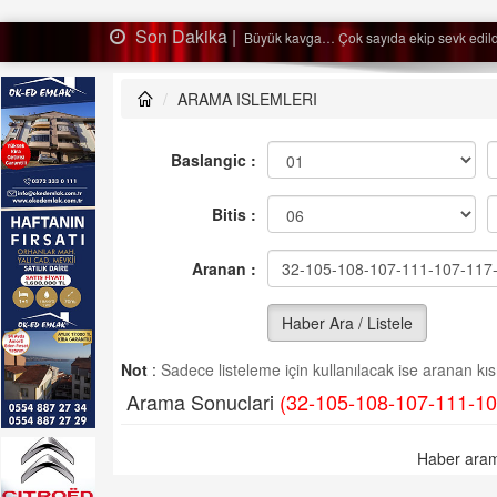
Son Dakika |
Ağaçtan düştü…
ARAMA ISLEMLERI
Baslangic :
Bitis :
Aranan :
Haber Ara / Listele
Not
:
Sadece listeleme için kullanılacak ise aranan kısm
Arama Sonuclari
(32-105-108-107-111-10
Haber aram