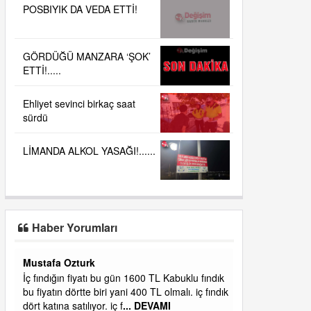
POSBIYIK DA VEDA ETTİ!
GÖRDÜĞÜ MANZARA ‘ŞOK’
ETTİ!.....
Ehliyet sevinci birkaç saat
sürdü
LİMANDA ALKOL YASAĞI!......
Haber Yorumları
Yalılı
ık
Ereğlinin en değerli en gözde yeri yalı caddesi
dık
ve çevresidir. Metrekaresi 500 bin liraya
alamazsın.