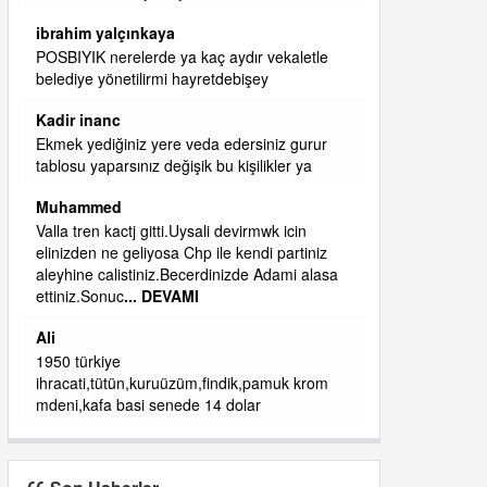
başkanım seni belediye başkanlığında da
görmek isteriz senin ereyliye katkın çok oldu
daha da olacaktır
ibrahim yalçınkaya
qaasvalt kansorejen madde mahalle aralarında
asvalt döke döke kaldırımlar ana yoldan
aşağıda kaldı bi yağmurda dükkanları su
basacak ma
... DEVAMI
ibrahim yalçınkaya
kemer mezarlık altı CİĞİRLİK deniz kenarına
giden yola gelin EREĞLİ BELEDİYESİ o
boruları zamanında tüm ereğli de RUHİ
CÖBEKOĞLU
... DEVAMI
ibogemici
yaz geldi layyy layyy layy lom festivalleri
başladı biz halk ekmek fabrikası kent lokantası
diyoruz ağacum yaz konserleri diyor