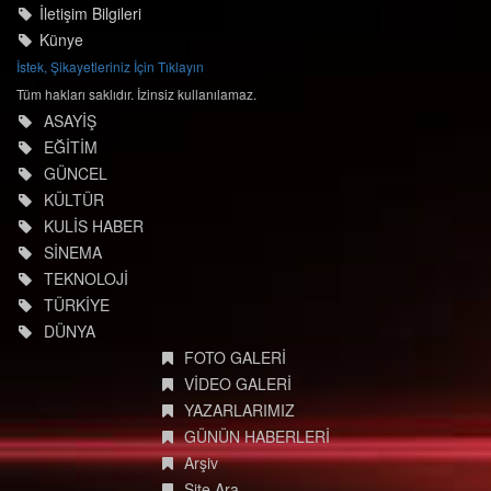
İletişim Bilgileri
Künye
İstek, Şikayetleriniz İçin Tıklayın
Tüm hakları saklıdır. İzinsiz kullanılamaz.
ASAYİŞ
EĞİTİM
GÜNCEL
KÜLTÜR
KULİS HABER
SİNEMA
TEKNOLOJİ
TÜRKİYE
DÜNYA
FOTO GALERİ
VİDEO GALERİ
YAZARLARIMIZ
GÜNÜN HABERLERİ
Arşiv
Site Ara