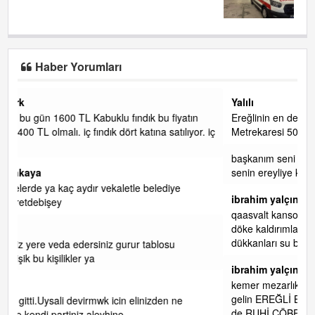
Haber Yorumları
Yalılı
tın
Ereğlinin en değerli en gözde yeri yalı caddesi ve çevresidir.
ıyor. iç
Metrekaresi 500 bin liraya alamazsın.
başkanım seni belediye başkanlığında da görmek isteriz
senin ereyliye katkın çok oldu daha da olacaktır
ibrahim yalçınkaya
qaasvalt kansorejen madde mahalle aralarında asvalt döke
döke kaldırımlar ana yoldan aşağıda kaldı bi yağmurda
dükkanları su basacak ma
... DEVAMI
ibrahim yalçınkaya
kemer mezarlık altı CİĞİRLİK deniz kenarına giden yola
gelin EREĞLİ BELEDİYESİ o boruları zamanında tüm ereğli
de RUHİ CÖBEKOĞLU
... DEVAMI