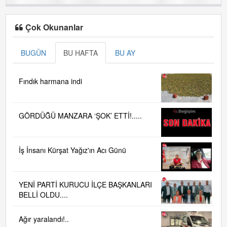
Çok Okunanlar
BUGÜN
BU HAFTA
BU AY
Fındık harmana indi
GÖRDÜĞÜ MANZARA ‘ŞOK’ ETTİ!.....
İş İnsanı Kürşat Yağız'ın Acı Günü
YENİ PARTİ KURUCU İLÇE BAŞKANLARI
BELLİ OLDU....
Ağır yaralandı!..