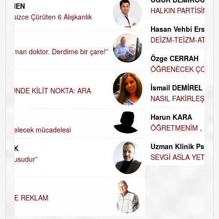
UĞUR DEMİROĞLU
HALKIN PARTİSİNDE YENİ YÖNETİM BELİRLENDİ…
Hasan Vehbi Ersoy
DEİZM-TEİZM-ATEİZM-PANTEİZM’E BAKIŞ
Özge CERRAH
ÖĞRENECEK ÇOK ŞEY VAR...
İsmail DEMİREL
NASIL FAKİRLEŞTİK?
Harun KARA
ÖĞRETMENİM , HAKKINI NASIL ÖDERİM !
Uzman Klinik Psikolog Erkan EZERÇE
SEVGİ ASLA YETMEZ!