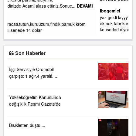
DEVAMI
ibogemici
yaz geldi layyy layyy layy lom festivalleri başladı biz halk
ekmek fabrikası kent lokantası diyoruz ağacum yaz
rom
konserleri diyor
Son Haberler
İşçi Servisiyle Oromobil
çarpıştı: 1 ağır,4 yaralı!....
Yükseköğretim Kanununda
değişiklik Resmi Gazete'de
Bisikletten düştü....