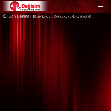
Menü
Son Dakika |
S
Büyük kavga… Çok sayıda ekip sevk edildi…