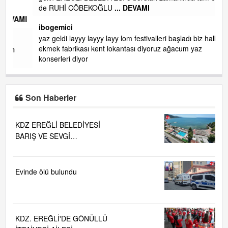
de RUHİ CÖBEKOĞLU
... DEVAMI
AMI
ibogemici
yaz geldi layyy layyy layy lom festivalleri başladı biz halk
ekmek fabrikası kent lokantası diyoruz ağacum yaz
konserleri diyor
Son Haberler
KDZ EREĞLİ BELEDİYESİ
BARIŞ VE SEVGİ
PLAJLARINDA DENİZ SUYU
KALİTESİ "MÜKEMMEL"
Evinde ölü bulundu
KDZ. EREĞLİ'DE GÖNÜLLÜ