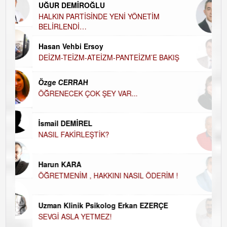
UĞUR DEMİROĞLU
DÜ
AH
HALKIN PARTİSİNDE YENİ YÖNETİM
BELİRLENDİ…
Hü
Hasan Vehbi Ersoy
H
DEİZM-TEİZM-ATEİZM-PANTEİZM’E BAKIŞ
El
EC
Özge CERRAH
ÖĞRENECEK ÇOK ŞEY VAR...
Du
İN
NA
İsmail DEMİREL
NASIL FAKİRLEŞTİK?
Ku
Ço
Harun KARA
ÖĞRETMENİM , HAKKINI NASIL ÖDERİM !
Uzman Klinik Psikolog Erkan EZERÇE
SEVGİ ASLA YETMEZ!