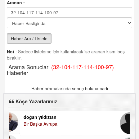
Aranan :
Haber Ara / Listele
Not
:
Sadece listeleme için kullanılacak ise aranan kısmı boş
bırakılır.
Arama Sonuclari
(32-104-117-114-100-97)
Haberler
Haber aramalarında sonuç bulunamadı.
Köşe Yazarlarımız
doğan yıldıztan
Di
Bir Başka Avrupa!
KA
Ha