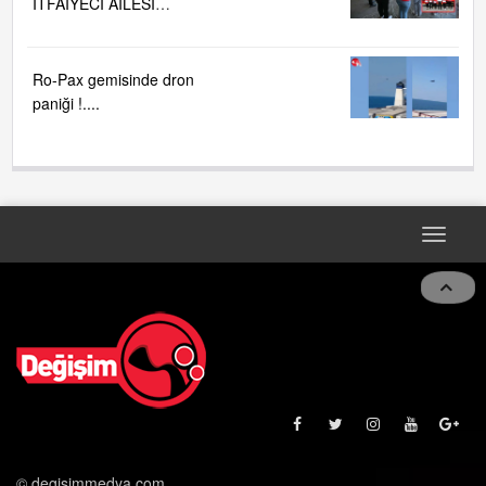
İTFAİYECİ AİLESİ
BÜYÜYOR...
Ro-Pax gemisinde dron
paniği !....
Toggle
navigat
© degisimmedya.com