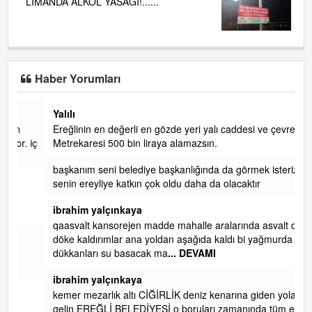
LİMANDA ALKOL YASAĞI!......
Haber Yorumları
Yalılı
Ereğlinin en değerli en gözde yeri yalı caddesi ve çevresidir.
 iç
Metrekaresi 500 bin liraya alamazsın.
başkanım seni belediye başkanlığında da görmek isteriz
senin ereyliye katkın çok oldu daha da olacaktır
ibrahim yalçınkaya
qaasvalt kansorejen madde mahalle aralarında asvalt döke
döke kaldırımlar ana yoldan aşağıda kaldı bi yağmurda
dükkanları su basacak ma
... DEVAMI
ibrahim yalçınkaya
kemer mezarlık altı CİĞİRLİK deniz kenarına giden yola
gelin EREĞLİ BELEDİYESİ o boruları zamanında tüm ereğli