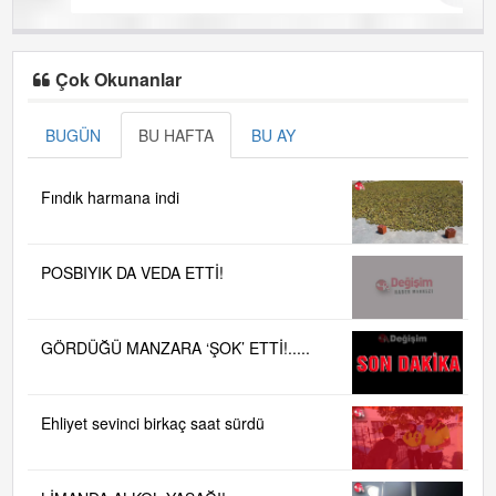
Çok Okunanlar
BUGÜN
BU HAFTA
BU AY
Fındık harmana indi
POSBIYIK DA VEDA ETTİ!
GÖRDÜĞÜ MANZARA ‘ŞOK’ ETTİ!.....
Ehliyet sevinci birkaç saat sürdü