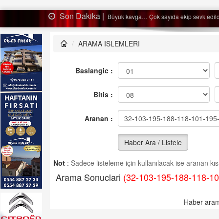
Son Dakika |
Ağaçtan düştü…
ARAMA ISLEMLERI
Baslangic :
Bitis :
Aranan :
Haber Ara / Listele
Not
:
Sadece listeleme için kullanılacak ise aranan kısm
Arama Sonuclari
(32-103-195-188-118-10
Haber aram