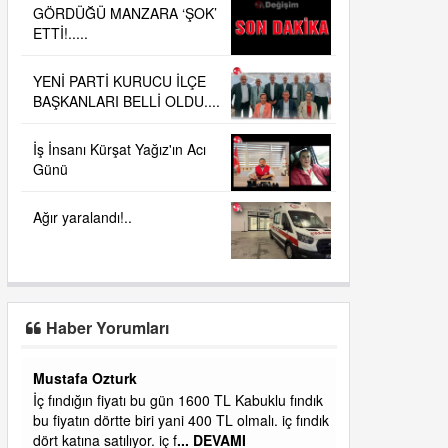
GÖRDÜĞÜ MANZARA ‘ŞOK’
ETTİ!.....
YENİ PARTİ KURUCU İLÇE
BAŞKANLARI BELLİ OLDU....
İş İnsanı Kürşat Yağız'ın Acı
Günü
Ağır yaralandı!..
Haber Yorumları
Yalılı
ık
Ereğlinin en değerli en gözde yeri yalı caddesi
dık
ve çevresidir. Metrekaresi 500 bin liraya
alamazsın.