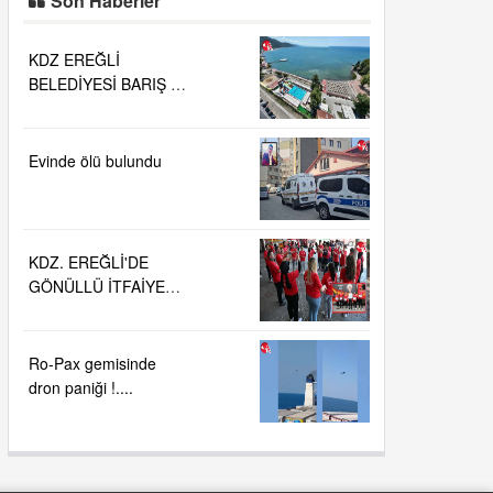
Son Haberler
KDZ EREĞLİ
BELEDİYESİ BARIŞ VE
SEVGİ PLAJLARINDA
DENİZ SUYU
KALİTESİ
Evinde ölü bulundu
"MÜKEMMEL"
KDZ. EREĞLİ'DE
GÖNÜLLÜ İTFAİYECİ
AİLESİ BÜYÜYOR...
Ro-Pax gemisinde
dron paniği !....