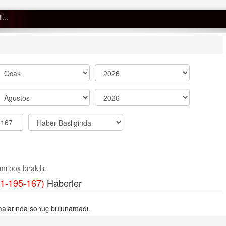
Semih ÇOLAK
SEÇMEN NE DEDİ?
Op. Dr. Erol GÜNEN
Kemiklerinizi Sessizce Çürüten 6
Alışkanlık
Şenol AZMAN
“Aman doktor, yaman doktor.
ı boş bırakılır.
Derdime bir çare!” – 2-
1-195-167)
Haberler
Merve KIRAN
KİLO KONTROLÜNDE KİLİT
alarında sonuç bulunamadı.
NOKTA: ARA ÖĞÜNLER