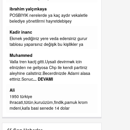
başkanım seni belediye başkanlığında da
görmek isteriz senin ereyliye katkın çok oldu
daha da olacaktır
ibrahim yalçınkaya
qaasvalt kansorejen madde mahalle aralarında
asvalt döke döke kaldırımlar ana yoldan
aşağıda kaldı bi yağmurda dükkanları su
basacak ma
... DEVAMI
ibrahim yalçınkaya
kemer mezarlık altı CİĞİRLİK deniz kenarına
giden yola gelin EREĞLİ BELEDİYESİ o
boruları zamanında tüm ereğli de RUHİ
CÖBEKOĞLU
... DEVAMI
ibogemici
yaz geldi layyy layyy layy lom festivalleri
başladı biz halk ekmek fabrikası kent lokantası
diyoruz ağacum yaz konserleri diyor