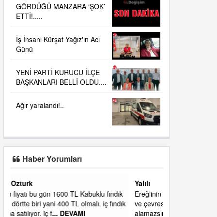
GÖRDÜĞÜ MANZARA ‘ŞOK’
ETTİ!.....
İş İnsanı Kürşat Yağız'ın Acı
Günü
YENİ PARTİ KURUCU İLÇE
BAŞKANLARI BELLİ OLDU....
Ağır yaralandı!..
Haber Yorumları
Yalılı
ık
Ereğlinin en değerli en gözde yeri yalı caddesi
dık
ve çevresidir. Metrekaresi 500 bin liraya
alamazsın.