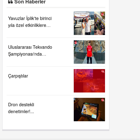
Son Haberler
Yavuzlar İplik'te birinci
yıla özel etkinliklere
yoğun ilgi....
Uluslararası Tekvando
Şampiyonası'nda
Karadeniz Ereğli'ye
büyük gurur
Çarpıştılar
Dron destekli
denetimler!...