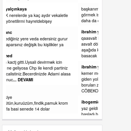
başkanım seni belediye başkanlığında da
görmek isteriz senin ereyliye katkın çok oldu
daha da olacaktır
ibrahim yalçınkaya
qaasvalt kansorejen madde mahalle aralarında
asvalt döke döke kaldırımlar ana yoldan
aşağıda kaldı bi yağmurda dükkanları su
basacak ma
... DEVAMI
ibrahim yalçınkaya
kemer mezarlık altı CİĞİRLİK deniz kenarına
giden yola gelin EREĞLİ BELEDİYESİ o
boruları zamanında tüm ereğli de RUHİ
CÖBEKOĞLU
... DEVAMI
ibogemici
yaz geldi layyy layyy layy lom festivalleri
başladı biz halk ekmek fabrikası kent lokantası
diyoruz ağacum yaz konserleri diyor