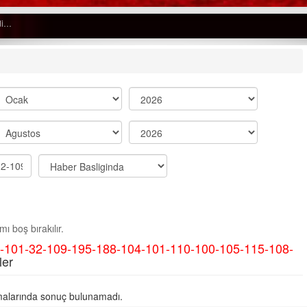
Semih ÇOLAK
SEÇMEN NE DEDİ?
Op. Dr. Erol GÜNEN
Kemiklerinizi Sessizce Çürüten 6
Alışkanlık
Şenol AZMAN
“Aman doktor, yaman doktor.
ı boş bırakılır.
Derdime bir çare!” – 2-
8-101-32-109-195-188-104-101-110-100-105-115-108-
Merve KIRAN
ler
KİLO KONTROLÜNDE KİLİT
NOKTA: ARA ÖĞÜNLER
alarında sonuç bulunamadı.