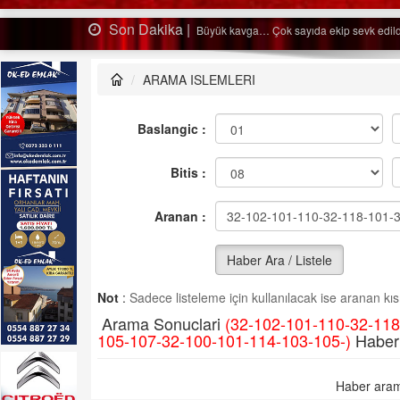
Son Dakika |
Ağaçtan düştü…
ARAMA ISLEMLERI
Baslangic :
Bitis :
Aranan :
Haber Ara / Listele
Not
:
Sadece listeleme için kullanılacak ise aranan kısm
Arama Sonuclari
(32-102-101-110-32-11
105-107-32-100-101-114-103-105-)
Haber
Haber aram