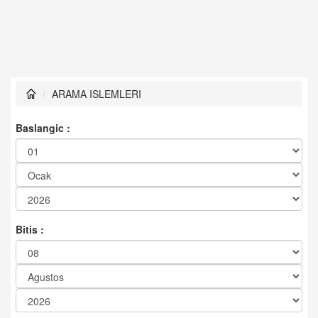
ARAMA ISLEMLERI
Baslangic :
Bitis :