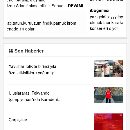
DEVAMI
ibogemici
yaz geldi layyy layyy layy lom festivalleri başladı biz halk
ekmek fabrikası kent lokantası diyoruz ağacum yaz
om
konserleri diyor
Son Haberler
Yavuzlar İplik'te birinci yıla
özel etkinliklere yoğun ilgi....
Uluslararası Tekvando
Şampiyonası'nda Karadeniz
Ereğli'ye büyük gurur
Çarpıştılar