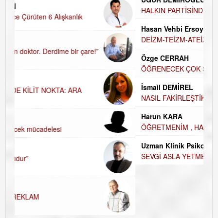
HALKIN PARTİSİNDE YENİ YÖNETİM BELİRLENDİ…
Hasan Vehbi Ersoy
DEİZM-TEİZM-ATEİZM-PANTEİZM’E BAKIŞ
Özge CERRAH
ÖĞRENECEK ÇOK ŞEY VAR...
İsmail DEMİREL
NASIL FAKİRLEŞTİK?
Harun KARA
ÖĞRETMENİM , HAKKINI NASIL ÖDERİM !
Uzman Klinik Psikolog Erkan EZERÇE
SEVGİ ASLA YETMEZ!