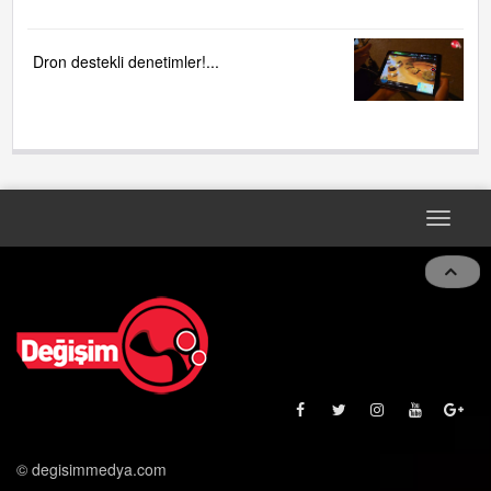
Dron destekli denetimler!...
Toggle
navigat
© degisimmedya.com