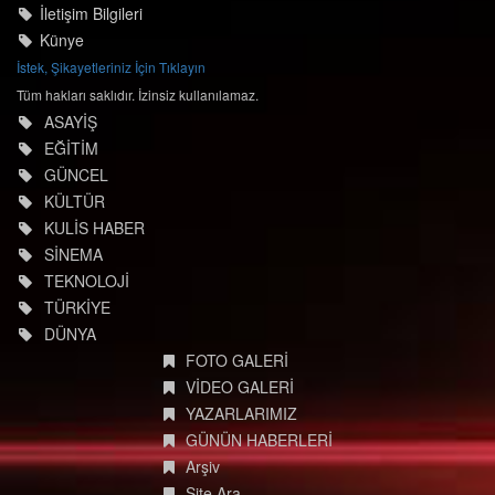
İletişim Bilgileri
Künye
İstek, Şikayetleriniz İçin Tıklayın
Tüm hakları saklıdır. İzinsiz kullanılamaz.
ASAYİŞ
EĞİTİM
GÜNCEL
KÜLTÜR
KULİS HABER
SİNEMA
TEKNOLOJİ
TÜRKİYE
DÜNYA
FOTO GALERİ
VİDEO GALERİ
YAZARLARIMIZ
GÜNÜN HABERLERİ
Arşiv
Site Ara