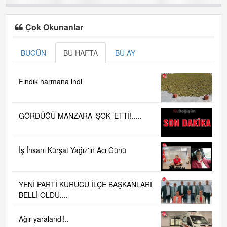
Çok Okunanlar
BUGÜN
BU HAFTA
BU AY
Fındık harmana indi
GÖRDÜĞÜ MANZARA ‘ŞOK’ ETTİ!.....
İş İnsanı Kürşat Yağız'ın Acı Günü
YENİ PARTİ KURUCU İLÇE BAŞKANLARI
BELLİ OLDU....
Ağır yaralandı!..