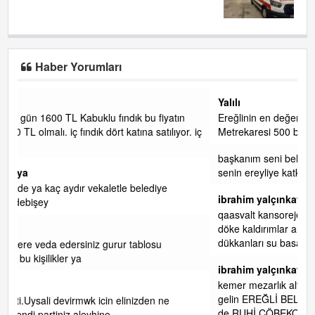
Haber Yorumları
Yalılı
tın
Ereğlinin en değerli en gözde yeri yalı caddesi ve çevresidir.
yor. iç
Metrekaresi 500 bin liraya alamazsın.
başkanım seni belediye başkanlığında da görmek isteriz
senin ereyliye katkın çok oldu daha da olacaktır
ibrahim yalçınkaya
qaasvalt kansorejen madde mahalle aralarında asvalt döke
döke kaldırımlar ana yoldan aşağıda kaldı bi yağmurda
dükkanları su basacak ma
... DEVAMI
ibrahim yalçınkaya
kemer mezarlık altı CİĞİRLİK deniz kenarına giden yola
gelin EREĞLİ BELEDİYESİ o boruları zamanında tüm ereğli
de RUHİ CÖBEKOĞLU
... DEVAMI