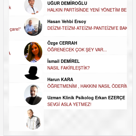
UĞUR DEMİROĞLU
D
A
HALKIN PARTİSİNDE YENİ YÖNETİM
BELİRLENDİ…
Hü
Hasan Vehbi Ersoy
H
DEİZM-TEİZM-ATEİZM-PANTEİZM’E BAKIŞ
El
E
Özge CERRAH
ÖĞRENECEK ÇOK ŞEY VAR...
Du
İ
N
İsmail DEMİREL
NASIL FAKİRLEŞTİK?
Ku
Ço
Harun KARA
ÖĞRETMENİM , HAKKINI NASIL ÖDERİM !
Uzman Klinik Psikolog Erkan EZERÇE
SEVGİ ASLA YETMEZ!