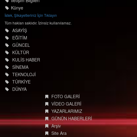
İletişim Bilgileri
Künye
İstek, Şikayetleriniz İçin Tıklayın
Tüm hakları saklıdır. İzinsiz kullanılamaz.
ASAYİŞ
EĞİTİM
GÜNCEL
KÜLTÜR
KULİS HABER
SİNEMA
TEKNOLOJİ
TÜRKİYE
DÜNYA
FOTO GALERİ
VİDEO GALERİ
YAZARLARIMIZ
GÜNÜN HABERLERİ
Arşiv