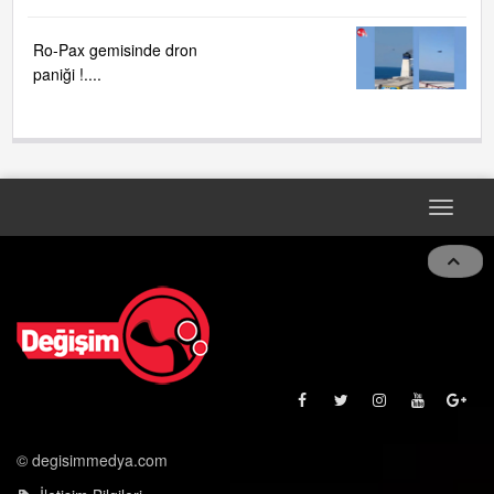
İTFAİYECİ AİLESİ
BÜYÜYOR...
Ro-Pax gemisinde dron
paniği !....
Toggle
navigat
© degisimmedya.com