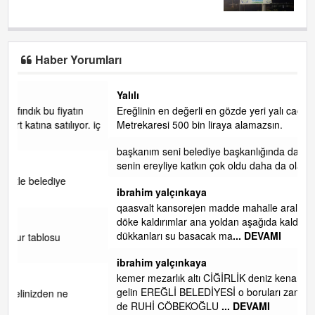
LİMANDA ALKOL YASAĞI!......
Haber Yorumları
Yalılı
Ereğlinin en değerli en gözde yeri yalı caddesi ve çevresidir.
. iç
Metrekaresi 500 bin liraya alamazsın.
başkanım seni belediye başkanlığında da görmek isteriz
senin ereyliye katkın çok oldu daha da olacaktır
ibrahim yalçınkaya
qaasvalt kansorejen madde mahalle aralarında asvalt döke
döke kaldırımlar ana yoldan aşağıda kaldı bi yağmurda
dükkanları su basacak ma
... DEVAMI
ibrahim yalçınkaya
kemer mezarlık altı CİĞİRLİK deniz kenarına giden yola
gelin EREĞLİ BELEDİYESİ o boruları zamanında tüm ereğli