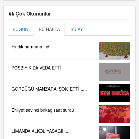
Çok Okunanlar
BUGÜN
BU HAFTA
BU AY
Fındık harmana indi
POSBIYIK DA VEDA ETTİ!
GÖRDÜĞÜ MANZARA ‘ŞOK’ ETTİ!.....
Ehliyet sevinci birkaç saat sürdü