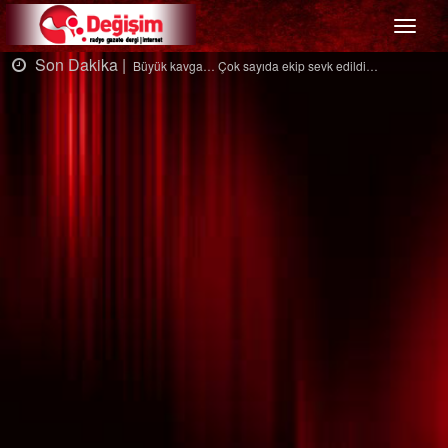
Menü
Son Dakika |
So
Büyük kavga… Çok sayıda ekip sevk edildi…