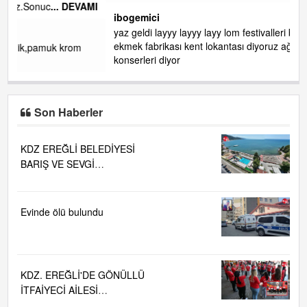
de RUHİ CÖBEKOĞLU
... DEVAMI
AMI
ibogemici
yaz geldi layyy layyy layy lom festivalleri başladı biz halk
ekmek fabrikası kent lokantası diyoruz ağacum yaz
konserleri diyor
Son Haberler
KDZ EREĞLİ BELEDİYESİ
BARIŞ VE SEVGİ
PLAJLARINDA DENİZ SUYU
KALİTESİ "MÜKEMMEL"
Evinde ölü bulundu
KDZ. EREĞLİ'DE GÖNÜLLÜ