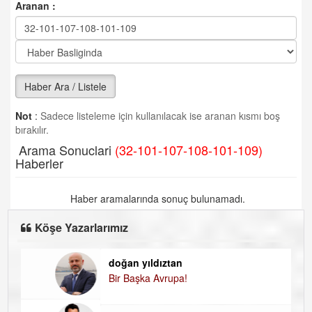
Aranan :
Haber Ara / Listele
Not
:
Sadece listeleme için kullanılacak ise aranan kısmı boş
bırakılır.
Arama Sonuclari
(32-101-107-108-101-109)
Haberler
Haber aramalarında sonuç bulunamadı.
Köşe Yazarlarımız
doğan yıldıztan
Di
Bir Başka Avrupa!
KA
H