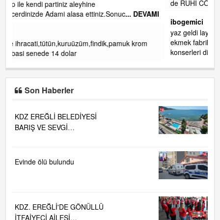
de RUHİ CÖBEKOĞLU
... DEVAMI
DEVAMI
ibogemici
yaz geldi layyy layyy layy lom festivalleri başladı biz halk
ekmek fabrikası kent lokantası diyoruz ağacum yaz
om
konserleri diyor
Son Haberler
KDZ EREĞLİ BELEDİYESİ
BARIŞ VE SEVGİ
PLAJLARINDA DENİZ SUYU
KALİTESİ "MÜKEMMEL"
Evinde ölü bulundu
KDZ. EREĞLİ'DE GÖNÜLLÜ
İTFAİYECİ AİLESİ