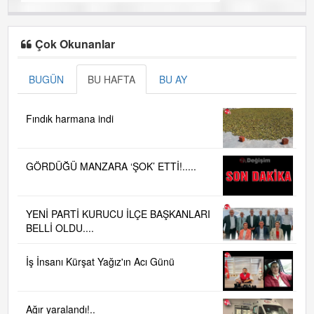
Çok Okunanlar
BUGÜN
BU HAFTA
BU AY
Fındık harmana indi
GÖRDÜĞÜ MANZARA ‘ŞOK’ ETTİ!.....
YENİ PARTİ KURUCU İLÇE BAŞKANLARI
BELLİ OLDU....
İş İnsanı Kürşat Yağız'ın Acı Günü
Ağır yaralandı!..