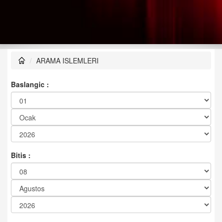
ARAMA ISLEMLERI
Baslangic :
Bitis :