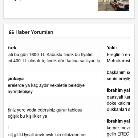
Haber Yorumları
Yalılı
tın
Ereğlinin en değerli en gözde yeri yalı caddesi ve çevresidir.
yor. iç
Metrekaresi 500 bin liraya alamazsın.
başkanım seni belediye başkanlığında da görmek isteriz
senin ereyliye katkın çok oldu daha da olacaktır
ibrahim yalçınkaya
qaasvalt kansorejen madde mahalle aralarında asvalt döke
döke kaldırımlar ana yoldan aşağıda kaldı bi yağmurda
dükkanları su basacak ma
... DEVAMI
ibrahim yalçınkaya
kemer mezarlık altı CİĞİRLİK deniz kenarına giden yola
gelin EREĞLİ BELEDİYESİ o boruları zamanında tüm ereğli