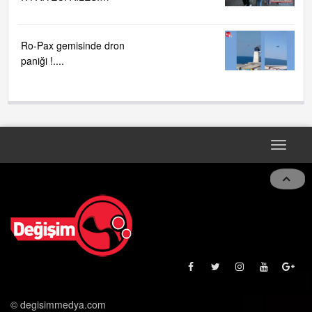
BÜYÜYOR...
Ro-Pax gemisinde dron
paniği !....
Toggle
naviga
© degisimmedya.com