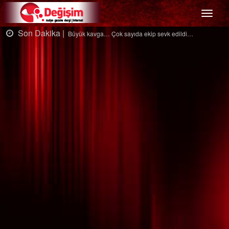
Menü
Son Dakika |
So
Büyük kavga… Çok sayıda ekip sevk edildi…