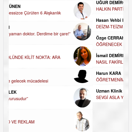
UĞUR DEMİROĞLU
HALKIN PARTİSİNDE YENİ YÖNETİM
BELİRLENDİ…
Hasan Vehbi Ersoy
DEİZM-TEİZM-ATEİZM-PANTEİZM’E BAKIŞ
Özge CERRAH
ÖĞRENECEK ÇOK ŞEY VAR...
İsmail DEMİREL
NASIL FAKİRLEŞTİK?
Harun KARA
ÖĞRETMENİM , HAKKINI NASIL ÖDERİM !
Uzman Klinik Psikolog Erkan EZERÇE
SEVGİ ASLA YETMEZ!