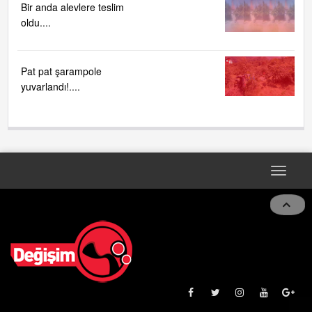
Bir anda alevlere teslim
oldu....
Pat pat şarampole
yuvarlandı!....
Toggle
naviga