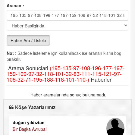
Aranan :
Haber Ara / Listele
Not
:
Sadece listeleme için kullanılacak ise aranan kısmı boş
bırakılır.
Arama Sonuclari
(195-135-97-108-196-177-197-
159-109-97-32-118-101-32-83-111-115-121-97-
108-32-71-195-188-118-101-110-)
Haberler
Haber aramalarında sonuç bulunamadı.
Köşe Yazarlarımız
doğan yıldıztan
Di
Bir Başka Avrupa!
KA