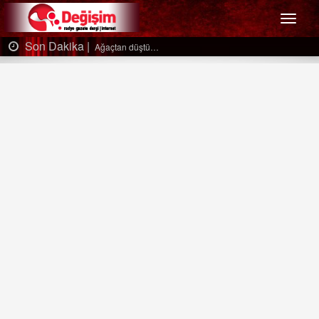
Menü
Son Dakika |
Ağaçtan düştü…