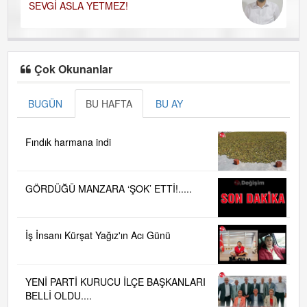
SEVGİ ASLA YETMEZ!
Çok Okunanlar
BUGÜN
BU HAFTA
BU AY
Fındık harmana indi
GÖRDÜĞÜ MANZARA ‘ŞOK’ ETTİ!.....
İş İnsanı Kürşat Yağız'ın Acı Günü
YENİ PARTİ KURUCU İLÇE BAŞKANLARI
BELLİ OLDU....