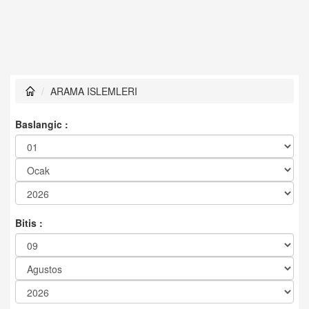
ARAMA ISLEMLERI
Baslangic :
Bitis :