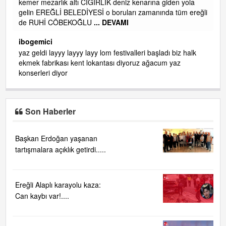
kemer mezarlık altı CİĞİRLİK deniz kenarına giden yola
gelin EREĞLİ BELEDİYESİ o boruları zamanında tüm ereğli
de RUHİ CÖBEKOĞLU
... DEVAMI
AMI
ibogemici
yaz geldi layyy layyy layy lom festivalleri başladı biz halk
ekmek fabrikası kent lokantası diyoruz ağacum yaz
konserleri diyor
Son Haberler
Başkan Erdoğan yaşanan
tartışmalara açıklık getirdi.....
Ereğli Alaplı karayolu kaza:
Can kaybı var!....