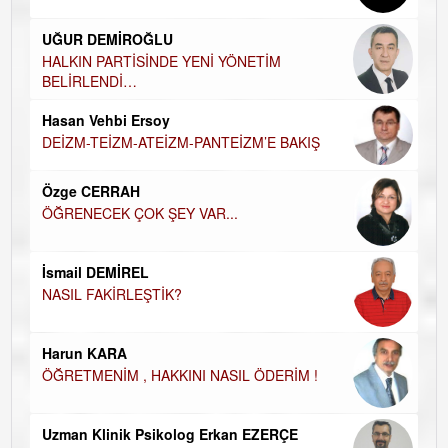
Ha
UĞUR DEMİROĞLU
DÜ
AH
HALKIN PARTİSİNDE YENİ YÖNETİM
BELİRLENDİ…
Hü
Hasan Vehbi Ersoy
H
DEİZM-TEİZM-ATEİZM-PANTEİZM’E BAKIŞ
El
EC
Özge CERRAH
ÖĞRENECEK ÇOK ŞEY VAR...
Du
İN
NA
İsmail DEMİREL
NASIL FAKİRLEŞTİK?
Ku
Ço
Harun KARA
ÖĞRETMENİM , HAKKINI NASIL ÖDERİM !
Uzman Klinik Psikolog Erkan EZERÇE