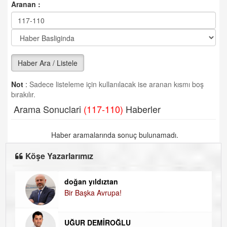
Aranan :
Haber Ara / Listele
Not
:
Sadece listeleme için kullanılacak ise aranan kısmı boş
bırakılır.
Arama Sonuclari
(117-110)
Haberler
Haber aramalarında sonuç bulunamadı.
Köşe Yazarlarımız
doğan yıldıztan
Di
Bir Başka Avrupa!
KA
Ha
UĞUR DEMİROĞLU
DÜ