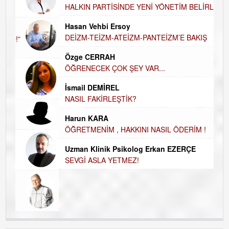
AH
HALKIN PARTİSİNDE YENİ YÖNETİM
BELİRLENDİ…
Hü
Hasan Vehbi Ersoy
H
DEİZM-TEİZM-ATEİZM-PANTEİZM’E BAKIŞ
El
EC
Özge CERRAH
ÖĞRENECEK ÇOK ŞEY VAR...
Du
İN
İsmail DEMİREL
NA
NASIL FAKİRLEŞTİK?
Ku
Harun KARA
Ço
ÖĞRETMENİM , HAKKINI NASIL ÖDERİM !
Uzman Klinik Psikolog Erkan EZERÇE
SEVGİ ASLA YETMEZ!