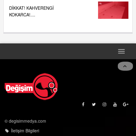
DİKKAT! KAHVERENGİ
KOKARCA!....
Toggle
navigat
© degisimmedya.com
İletişim Bilgileri