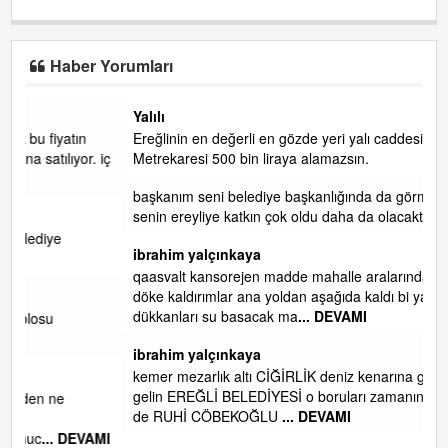
Haber Yorumları
Yalılı
Ereğlinin en değerli en gözde yeri yalı caddesi ve çevresidir.
 iç
Metrekaresi 500 bin liraya alamazsın.
başkanım seni belediye başkanlığında da görmek isteriz
senin ereyliye katkın çok oldu daha da olacaktır
ibrahim yalçınkaya
qaasvalt kansorejen madde mahalle aralarında asvalt döke
döke kaldırımlar ana yoldan aşağıda kaldı bi yağmurda
dükkanları su basacak ma
... DEVAMI
ibrahim yalçınkaya
kemer mezarlık altı CİĞİRLİK deniz kenarına giden yola
gelin EREĞLİ BELEDİYESİ o boruları zamanında tüm ereğli
de RUHİ CÖBEKOĞLU
... DEVAMI
AMI