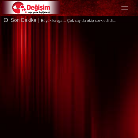
Menü
Son Dakika |
S
Büyük kavga… Çok sayıda ekip sevk edildi…