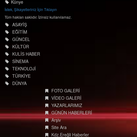
Künye
İstek, Şikayetleriniz İçin Tıklayın
Tüm hakları saklıdır. İzinsiz kullanılamaz.
ASAYİŞ
EĞİTİM
GÜNCEL
KÜLTÜR
KULİS HABER
SİNEMA
TEKNOLOJİ
TÜRKİYE
DÜNYA
FOTO GALERİ
VİDEO GALERİ
YAZARLARIMIZ
GÜNÜN HABERLERİ
Arşiv
Site Ara
Kdz.Ereğli Haberler