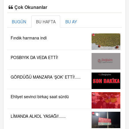
Çok Okunanlar
BUGÜN
BU HAFTA
BU AY
Fındık harmana indi
POSBIYIK DA VEDA ETTİ!
GÖRDÜĞÜ MANZARA ‘ŞOK’ ETTİ!.....
Ehliyet sevinci birkaç saat sürdü
LİMANDA ALKOL YASAĞI!......