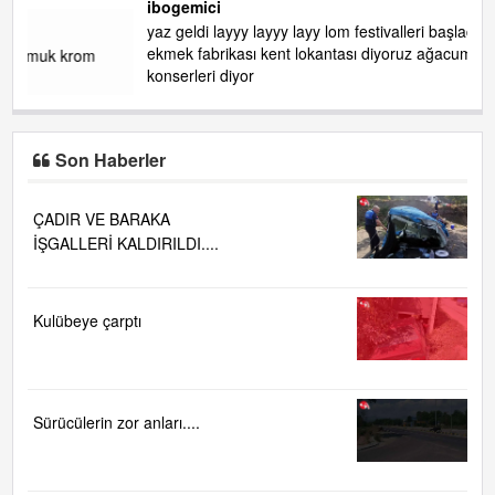
ibogemici
yaz geldi layyy layyy layy lom festivalleri başladı biz halk
ekmek fabrikası kent lokantası diyoruz ağacum yaz
konserleri diyor
Son Haberler
ÇADIR VE BARAKA
İŞGALLERİ KALDIRILDI....
Kulübeye çarptı
Sürücülerin zor anları....