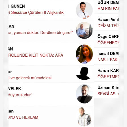
UĞUR DEMİROĞLU
HALKIN PARTİSİNDE YENİ YÖNETİM BELİRLENDİ…
Hasan Vehbi Ersoy
DEİZM-TEİZM-ATEİZM-PANTEİZM’E BAKIŞ
Özge CERRAH
ÖĞRENECEK ÇOK ŞEY VAR...
İsmail DEMİREL
NASIL FAKİRLEŞTİK?
Harun KARA
ÖĞRETMENİM , HAKKINI NASIL ÖDERİM !
Uzman Klinik Psikolog Erkan EZERÇE
SEVGİ ASLA YETMEZ!