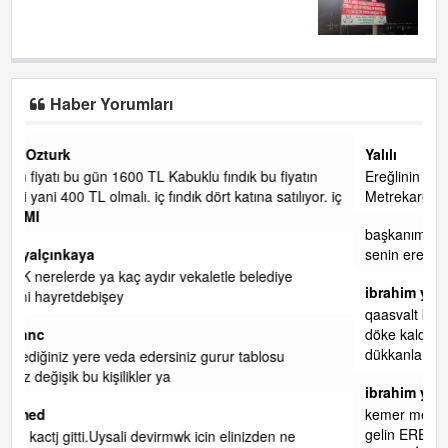
Haber Yorumları
Yalılı
ın
Ereğlinin en değerli en gözde yeri yalı caddesi ve çevresidir.
or. iç
Metrekaresi 500 bin liraya alamazsın.
başkanım seni belediye başkanlığında da görmek isteriz
senin ereyliye katkın çok oldu daha da olacaktır
ibrahim yalçınkaya
qaasvalt kansorejen madde mahalle aralarında asvalt döke
döke kaldırımlar ana yoldan aşağıda kaldı bi yağmurda
dükkanları su basacak ma
... DEVAMI
ibrahim yalçınkaya
kemer mezarlık altı CİĞİRLİK deniz kenarına giden yola
gelin EREĞLİ BELEDİYESİ o boruları zamanında tüm ereğli