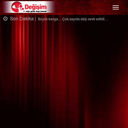
Menü
kika |
Son Daki
Büyük kavga… Çok sayıda ekip sevk edildi…