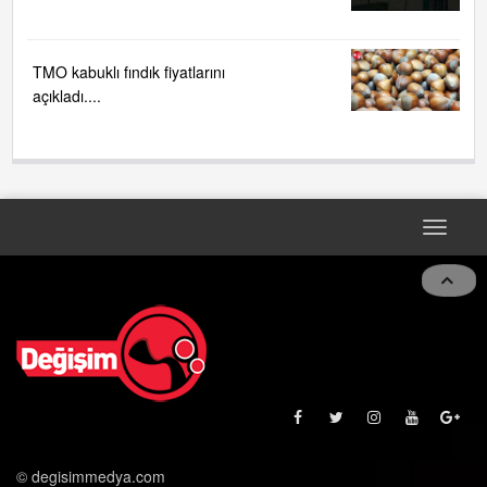
TMO kabuklı fındık fiyatlarını
açıkladı....
Toggle
naviga
© degisimmedya.com