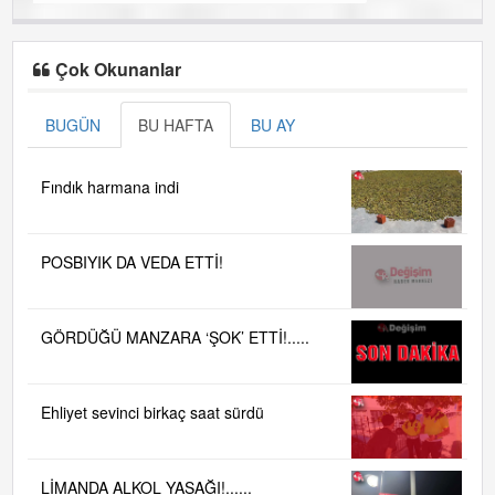
Çok Okunanlar
BUGÜN
BU HAFTA
BU AY
Fındık harmana indi
POSBIYIK DA VEDA ETTİ!
GÖRDÜĞÜ MANZARA ‘ŞOK’ ETTİ!.....
Ehliyet sevinci birkaç saat sürdü
LİMANDA ALKOL YASAĞI!......