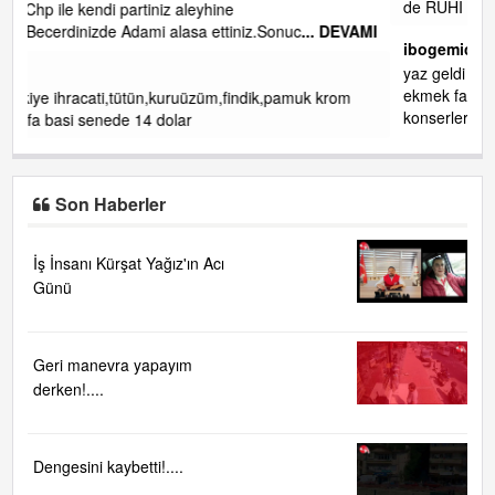
de RUHİ CÖBEKOĞLU
... DEVAMI
EVAMI
ibogemici
yaz geldi layyy layyy layy lom festivalleri başladı biz halk
ekmek fabrikası kent lokantası diyoruz ağacum yaz
om
konserleri diyor
Son Haberler
İş İnsanı Kürşat Yağız'ın Acı
Günü
Geri manevra yapayım
derken!....
Dengesini kaybetti!....