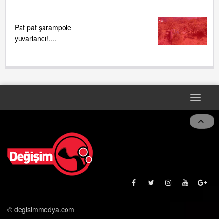
Pat pat şarampole
yuvarlandı!....
Toggle
naviga
© degisimmedya.com