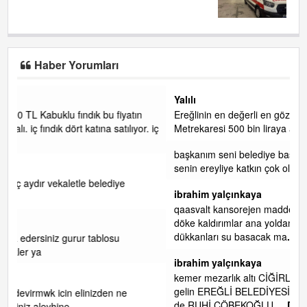
Haber Yorumları
Yalılı
n
Ereğlinin en değerli en gözde yeri yalı caddesi ve çevresidir.
or. iç
Metrekaresi 500 bin liraya alamazsın.
başkanım seni belediye başkanlığında da görmek isteriz
senin ereyliye katkın çok oldu daha da olacaktır
ibrahim yalçınkaya
qaasvalt kansorejen madde mahalle aralarında asvalt döke
döke kaldırımlar ana yoldan aşağıda kaldı bi yağmurda
dükkanları su basacak ma
... DEVAMI
ibrahim yalçınkaya
kemer mezarlık altı CİĞİRLİK deniz kenarına giden yola
gelin EREĞLİ BELEDİYESİ o boruları zamanında tüm ereğli
de RUHİ CÖBEKOĞLU
... DEVAMI