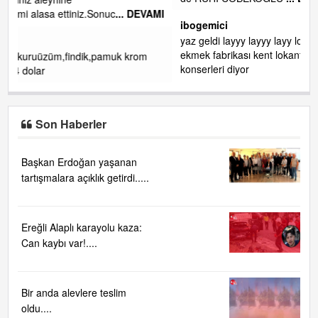
EVAMI
ibogemici
yaz geldi layyy layyy layy lom festivalleri başladı biz halk
ekmek fabrikası kent lokantası diyoruz ağacum yaz
m
konserleri diyor
Son Haberler
Başkan Erdoğan yaşanan
tartışmalara açıklık getirdi.....
Ereğli Alaplı karayolu kaza:
Can kaybı var!....
Bir anda alevlere teslim
oldu....