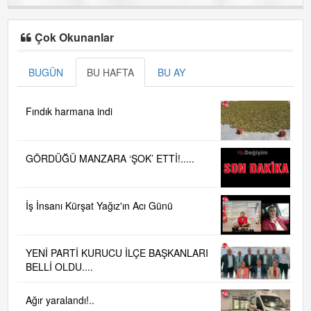
Çok Okunanlar
BUGÜN
BU HAFTA
BU AY
Fındık harmana indi
GÖRDÜĞÜ MANZARA ‘ŞOK’ ETTİ!.....
İş İnsanı Kürşat Yağız'ın Acı Günü
YENİ PARTİ KURUCU İLÇE BAŞKANLARI
BELLİ OLDU....
Ağır yaralandı!..