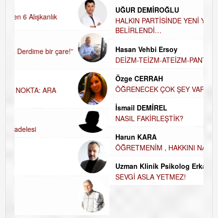
UĞUR DEMİROĞLU
HALKIN PARTİSİNDE YENİ YÖNETİM
BELİRLENDİ…
Hasan Vehbi Ersoy
DEİZM-TEİZM-ATEİZM-PANTEİZM’E BAKIŞ
Özge CERRAH
ÖĞRENECEK ÇOK ŞEY VAR...
İsmail DEMİREL
NASIL FAKİRLEŞTİK?
Harun KARA
ÖĞRETMENİM , HAKKINI NASIL ÖDERİM !
Uzman Klinik Psikolog Erkan EZERÇE
SEVGİ ASLA YETMEZ!