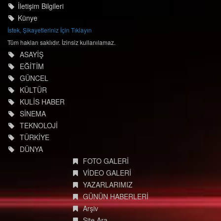
İletişim Bilgileri
Künye
İstek, Şikayetleriniz İçin Tıklayın
Tüm hakları saklıdır. İzinsiz kullanılamaz.
ASAYİŞ
EĞİTİM
GÜNCEL
KÜLTÜR
KULİS HABER
SİNEMA
TEKNOLOJİ
TÜRKİYE
DÜNYA
FOTO GALERİ
VİDEO GALERİ
YAZARLARIMIZ
GÜNÜN HABERLERİ
Arşiv
Site Ara