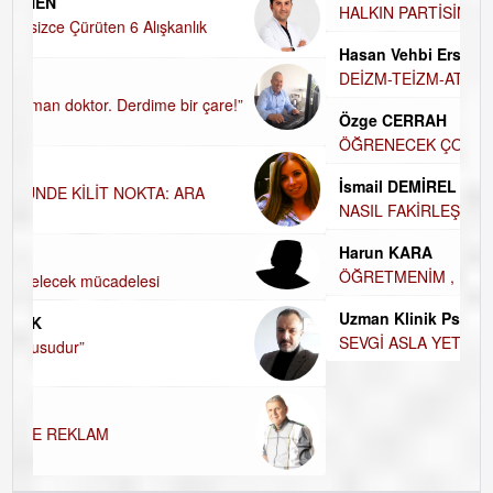
HALKIN PARTİSİNDE YENİ YÖNETİM BELİRLENDİ…
Hasan Vehbi Ersoy
DEİZM-TEİZM-ATEİZM-PANTEİZM’E BAKIŞ
Özge CERRAH
ÖĞRENECEK ÇOK ŞEY VAR...
İsmail DEMİREL
NASIL FAKİRLEŞTİK?
Harun KARA
ÖĞRETMENİM , HAKKINI NASIL ÖDERİM !
Uzman Klinik Psikolog Erkan EZERÇE
SEVGİ ASLA YETMEZ!