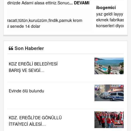
DEVAMI
ibogemici
yaz geldi layyy layyy layy lom festivalleri başladı biz halk
ekmek fabrikası kent lokantası diyoruz ağacum yaz
rom
konserleri diyor
Son Haberler
KDZ EREĞLİ BELEDİYESİ
BARIŞ VE SEVGİ
PLAJLARINDA DENİZ SUYU
KALİTESİ "MÜKEMMEL"
Evinde ölü bulundu
KDZ. EREĞLİ'DE GÖNÜLLÜ
İTFAİYECİ AİLESİ
BÜYÜYOR...