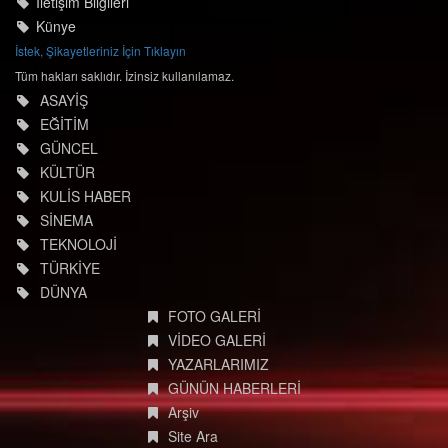
İletişim Bilgileri
Künye
İstek, Şikayetleriniz İçin Tıklayın
Tüm hakları saklıdır. İzinsiz kullanılamaz.
ASAYİŞ
EĞİTİM
GÜNCEL
KÜLTÜR
KULİS HABER
SİNEMA
TEKNOLOJİ
TÜRKİYE
DÜNYA
FOTO GALERİ
VİDEO GALERİ
YAZARLARIMIZ
GÜNÜN HABERLERİ
Arşiv
Site Ara