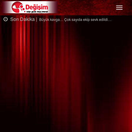
Menü
Son Dakika |
S
Büyük kavga… Çok sayıda ekip sevk edildi…