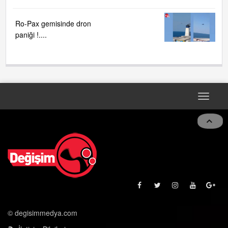
Ro-Pax gemisinde dron
paniği !....
Toggle
navigat
© degisimmedya.com