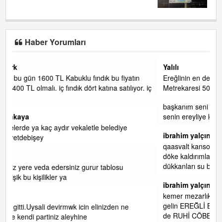
Haber Yorumları
Yalılı
tın
Ereğlinin en değerli en gözde yeri yalı caddesi ve çevresidir.
ıyor. iç
Metrekaresi 500 bin liraya alamazsın.
başkanım seni belediye başkanlığında da görmek isteriz
senin ereyliye katkın çok oldu daha da olacaktır
ibrahim yalçınkaya
qaasvalt kansorejen madde mahalle aralarında asvalt döke
döke kaldırımlar ana yoldan aşağıda kaldı bi yağmurda
dükkanları su basacak ma
... DEVAMI
ibrahim yalçınkaya
kemer mezarlık altı CİĞİRLİK deniz kenarına giden yola
gelin EREĞLİ BELEDİYESİ o boruları zamanında tüm ereğli
de RUHİ CÖBEKOĞLU
... DEVAMI