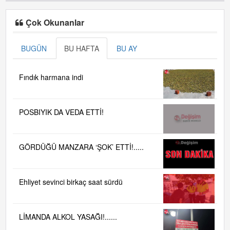
Çok Okunanlar
BUGÜN
BU HAFTA
BU AY
Fındık harmana indi
POSBIYIK DA VEDA ETTİ!
GÖRDÜĞÜ MANZARA ‘ŞOK’ ETTİ!.....
Ehliyet sevinci birkaç saat sürdü
LİMANDA ALKOL YASAĞI!......