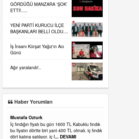
GÖRDÜĞÜ MANZARA ‘ŞOK’
ETTİ!.....
YENİ PARTİ KURUCU İLÇE
BAŞKANLARI BELLİ OLDU....
İş İnsanı Kürşat Yağız'ın Acı
Günü
Ağır yaralandı!..
Haber Yorumları
Yalılı
ık
Ereğlinin en değerli en gözde yeri yalı caddesi
dık
ve çevresidir. Metrekaresi 500 bin liraya
alamazsın.