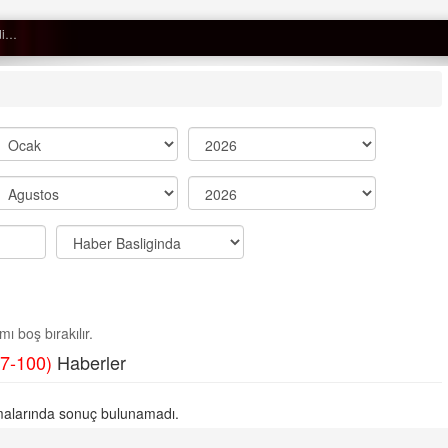
Semih ÇOLAK
SEÇMEN NE DEDİ?
Op. Dr. Erol GÜNEN
Kemiklerinizi Sessizce Çürüten 6
Alışkanlık
Şenol AZMAN
“Aman doktor, yaman doktor.
ı boş bırakılır.
Derdime bir çare!” – 2-
7-100)
Haberler
Merve KIRAN
KİLO KONTROLÜNDE KİLİT
alarında sonuç bulunamadı.
NOKTA: ARA ÖĞÜNLER