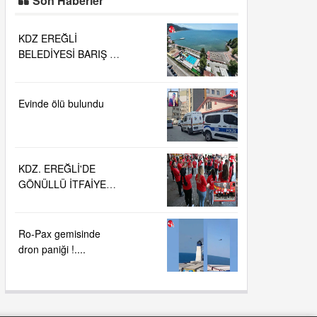
Son Haberler
KDZ EREĞLİ
BELEDİYESİ BARIŞ VE
SEVGİ PLAJLARINDA
DENİZ SUYU
KALİTESİ
Evinde ölü bulundu
"MÜKEMMEL"
KDZ. EREĞLİ'DE
GÖNÜLLÜ İTFAİYECİ
AİLESİ BÜYÜYOR...
Ro-Pax gemisinde
dron paniği !....