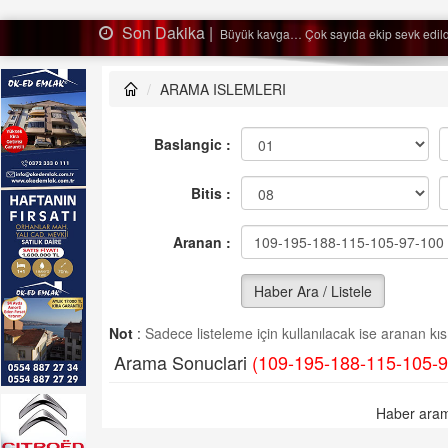
Son Dakika |
ldi…
Ağaçtan düştü…
ARAMA ISLEMLERI
Baslangic :
Bitis :
Aranan :
Haber Ara / Listele
Not
:
Sadece listeleme için kullanılacak ise aranan kısm
Arama Sonuclari
(109-195-188-115-105-9
Haber aram