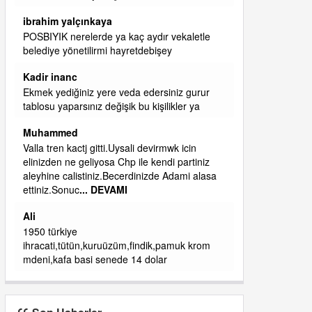
başkanım seni belediye başkanlığında da
görmek isteriz senin ereyliye katkın çok oldu
daha da olacaktır
ibrahim yalçınkaya
qaasvalt kansorejen madde mahalle aralarında
asvalt döke döke kaldırımlar ana yoldan
aşağıda kaldı bi yağmurda dükkanları su
basacak ma
... DEVAMI
ibrahim yalçınkaya
kemer mezarlık altı CİĞİRLİK deniz kenarına
giden yola gelin EREĞLİ BELEDİYESİ o
boruları zamanında tüm ereğli de RUHİ
CÖBEKOĞLU
... DEVAMI
ibogemici
yaz geldi layyy layyy layy lom festivalleri
başladı biz halk ekmek fabrikası kent lokantası
diyoruz ağacum yaz konserleri diyor