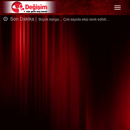
Menü
n Dakika |
Son D
Büyük kavga… Çok sayıda ekip sevk edildi…