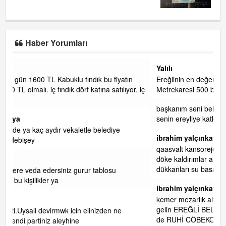
Haber Yorumları
Yalılı
ın
Ereğlinin en değerli en gözde yeri yalı caddesi ve çevresidir.
or. iç
Metrekaresi 500 bin liraya alamazsın.
başkanım seni belediye başkanlığında da görmek isteriz
senin ereyliye katkın çok oldu daha da olacaktır
ibrahim yalçınkaya
qaasvalt kansorejen madde mahalle aralarında asvalt döke
döke kaldırımlar ana yoldan aşağıda kaldı bi yağmurda
dükkanları su basacak ma
... DEVAMI
ibrahim yalçınkaya
kemer mezarlık altı CİĞİRLİK deniz kenarına giden yola
gelin EREĞLİ BELEDİYESİ o boruları zamanında tüm ereğli
de RUHİ CÖBEKOĞLU
... DEVAMI