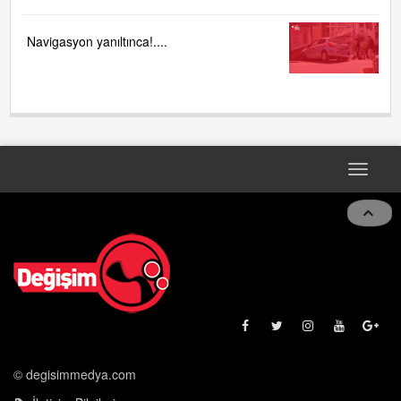
Navigasyon yanıltınca!....
Toggle
navigat
© degisimmedya.com