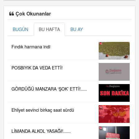
Çok Okunanlar
BUGÜN
BU HAFTA
BU AY
Fındık harmana indi
POSBIYIK DA VEDA ETTİ!
GÖRDÜĞÜ MANZARA ‘ŞOK’ ETTİ!.....
Ehliyet sevinci birkaç saat sürdü
LİMANDA ALKOL YASAĞI!......