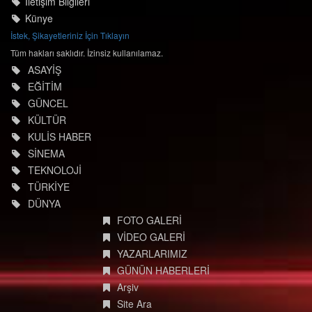
İletişim Bilgileri
Künye
İstek, Şikayetleriniz İçin Tıklayın
Tüm hakları saklıdır. İzinsiz kullanılamaz.
ASAYİŞ
EĞİTİM
GÜNCEL
KÜLTÜR
KULİS HABER
SİNEMA
TEKNOLOJİ
TÜRKİYE
DÜNYA
FOTO GALERİ
VİDEO GALERİ
YAZARLARIMIZ
GÜNÜN HABERLERİ
Arşiv
Site Ara