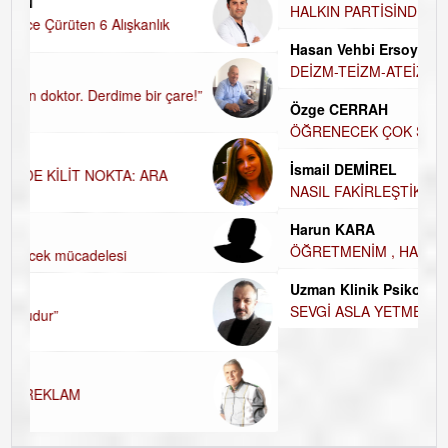
UĞUR DEMİROĞLU
HALKIN PARTİSİNDE YENİ YÖNETİM BELİRLENDİ…
Hasan Vehbi Ersoy
DEİZM-TEİZM-ATEİZM-PANTEİZM’E BAKIŞ
Özge CERRAH
ÖĞRENECEK ÇOK ŞEY VAR...
İsmail DEMİREL
NASIL FAKİRLEŞTİK?
Harun KARA
ÖĞRETMENİM , HAKKINI NASIL ÖDERİM !
Uzman Klinik Psikolog Erkan EZERÇE
SEVGİ ASLA YETMEZ!