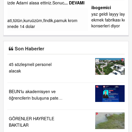
EVAMI
ibogemici
yaz geldi layyy layyy layy lom festivalleri başladı biz halk
ekmek fabrikası kent lokantası diyoruz ağacum yaz
om
konserleri diyor
Son Haberler
45 sözleşmeli personel
alacak
BEUN'lu akademisyen ve
öğrencilerin buluşuna patent
verildi
GÖRENLER HAYRETLE
BAKTILAR