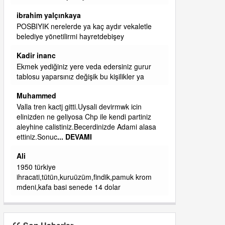
başkanım seni belediye başkanlığında da
görmek isteriz senin ereyliye katkın çok oldu
daha da olacaktır
ibrahim yalçınkaya
qaasvalt kansorejen madde mahalle aralarında
asvalt döke döke kaldırımlar ana yoldan
aşağıda kaldı bi yağmurda dükkanları su
basacak ma
... DEVAMI
ibrahim yalçınkaya
kemer mezarlık altı CİĞİRLİK deniz kenarına
giden yola gelin EREĞLİ BELEDİYESİ o
boruları zamanında tüm ereğli de RUHİ
CÖBEKOĞLU
... DEVAMI
ibogemici
yaz geldi layyy layyy layy lom festivalleri
başladı biz halk ekmek fabrikası kent lokantası
diyoruz ağacum yaz konserleri diyor