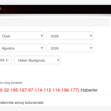
 düştü…
Semih ÇOLAK
SEÇMEN NE DEDİ?
Op. Dr. Erol GÜNEN
Kemiklerinizi Sessizce Çürüten 6
Alışkanlık
Şenol AZMAN
“Aman doktor, yaman doktor.
ı boş bırakılır.
Derdime bir çare!” – 2-
0-32-195-167-97-114-112-116-196-177)
Haberler
Merve KIRAN
KİLO KONTROLÜNDE KİLİT
alarında sonuç bulunamadı.
NOKTA: ARA ÖĞÜNLER