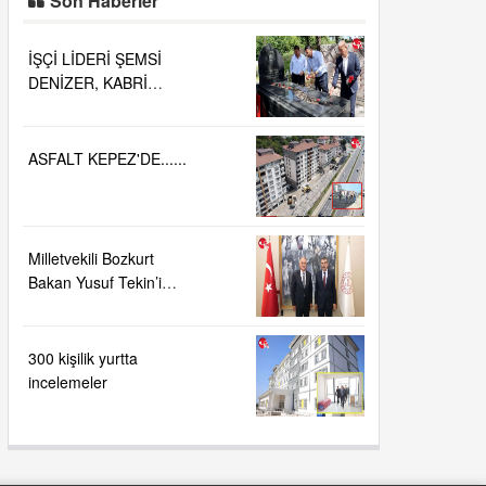
Son Haberler
İŞÇİ LİDERİ ŞEMSİ
DENİZER, KABRİ
BAŞINDA ANILDI.....
ASFALT KEPEZ'DE......
Milletvekili Bozkurt
Bakan Yusuf Tekin’i
ziyaret etti
300 kişilik yurtta
incelemeler