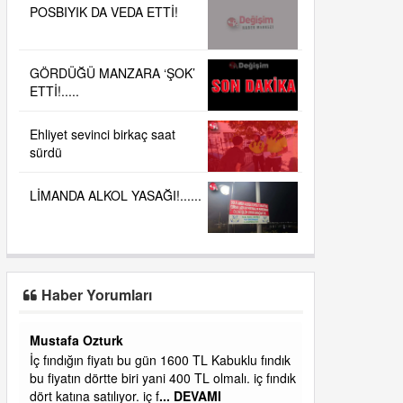
POSBIYIK DA VEDA ETTİ!
GÖRDÜĞÜ MANZARA ‘ŞOK’
ETTİ!.....
Ehliyet sevinci birkaç saat
sürdü
LİMANDA ALKOL YASAĞI!......
Haber Yorumları
Yalılı
ık
Ereğlinin en değerli en gözde yeri yalı caddesi
dık
ve çevresidir. Metrekaresi 500 bin liraya
alamazsın.