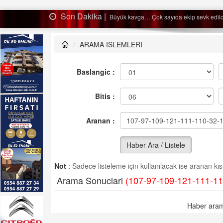
Son Dakika |
sevk edildi…
Ağaçtan
ARAMA ISLEMLERI
Baslangic :
Bitis :
Aranan :
Haber Ara / Listele
Not
:
Sadece listeleme için kullanılacak ise aranan kısm
Arama Sonuclari
(107-97-109-121-111-11
Haber aram