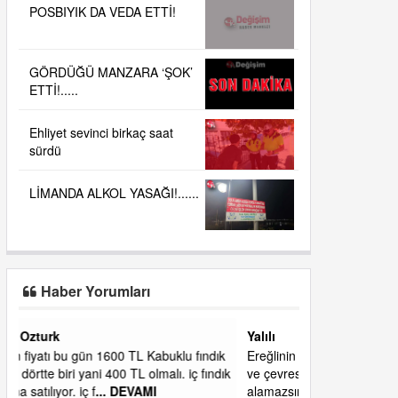
POSBIYIK DA VEDA ETTİ!
GÖRDÜĞÜ MANZARA ‘ŞOK’
ETTİ!.....
Ehliyet sevinci birkaç saat
sürdü
LİMANDA ALKOL YASAĞI!......
Haber Yorumları
Yalılı
ık
Ereğlinin en değerli en gözde yeri yalı caddesi
dık
ve çevresidir. Metrekaresi 500 bin liraya
alamazsın.