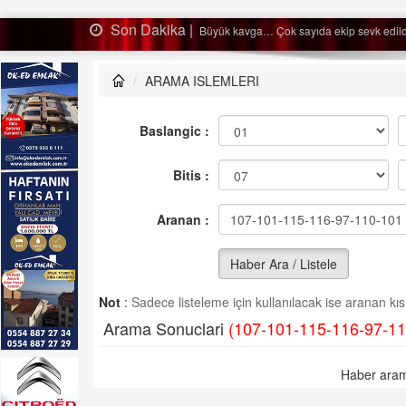
Son Dakika |
Ağaçtan düştü…
ARAMA ISLEMLERI
Baslangic :
Bitis :
Aranan :
Haber Ara / Listele
Not
:
Sadece listeleme için kullanılacak ise aranan kısm
Arama Sonuclari
(107-101-115-116-97-11
Haber aram