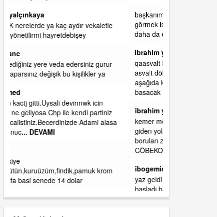
başkanım seni belediye başkanlığında da
görmek isteriz senin ereyliye katkın çok oldu
daha da olacaktır
ibrahim yalçınkaya
qaasvalt kansorejen madde mahalle aralarında
asvalt döke döke kaldırımlar ana yoldan
aşağıda kaldı bi yağmurda dükkanları su
basacak ma
... DEVAMI
ibrahim yalçınkaya
kemer mezarlık altı CİĞİRLİK deniz kenarına
giden yola gelin EREĞLİ BELEDİYESİ o
boruları zamanında tüm ereğli de RUHİ
CÖBEKOĞLU
... DEVAMI
ibogemici
yaz geldi layyy layyy layy lom festivalleri
başladı biz halk ekmek fabrikası kent lokantası
diyoruz ağacum yaz konserleri diyor