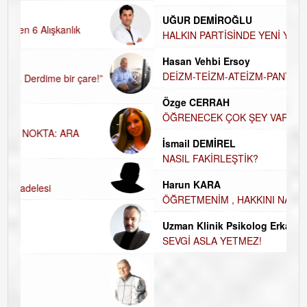
UĞUR DEMİROĞLU
HALKIN PARTİSİNDE YENİ YÖNETİM
BELİRLENDİ…
H
Hasan Vehbi Ersoy
DEİZM-TEİZM-ATEİZM-PANTEİZM’E BAKIŞ
E
Özge CERRAH
ÖĞRENECEK ÇOK ŞEY VAR...
D
İsmail DEMİREL
NASIL FAKİRLEŞTİK?
K
Harun KARA
Ç
ÖĞRETMENİM , HAKKINI NASIL ÖDERİM !
Uzman Klinik Psikolog Erkan EZERÇE
SEVGİ ASLA YETMEZ!