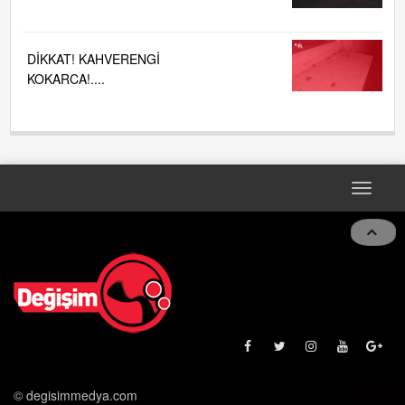
DİKKAT! KAHVERENGİ
KOKARCA!....
Toggle
navigat
© degisimmedya.com