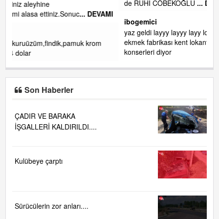
de RUHİ CÖBEKOĞLU
... DEVAMI
VAMI
ibogemici
yaz geldi layyy layyy layy lom festivalleri başladı biz halk
ekmek fabrikası kent lokantası diyoruz ağacum yaz
m
konserleri diyor
Son Haberler
ÇADIR VE BARAKA
İŞGALLERİ KALDIRILDI....
Kulübeye çarptı
Sürücülerin zor anları....