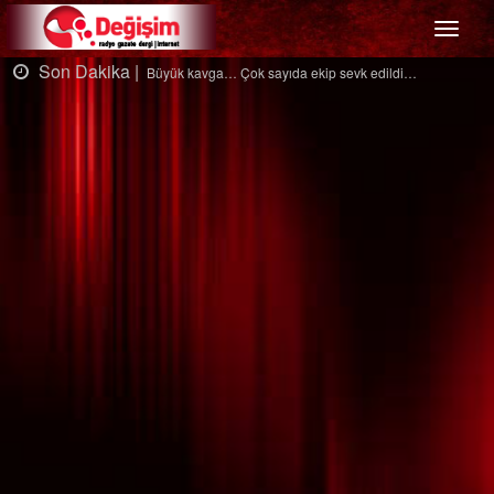
Menü
Son Dakika |
S
Büyük kavga… Çok sayıda ekip sevk edildi…