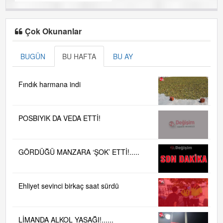
Çok Okunanlar
BUGÜN
BU HAFTA
BU AY
Fındık harmana indi
POSBIYIK DA VEDA ETTİ!
GÖRDÜĞÜ MANZARA ‘ŞOK’ ETTİ!.....
Ehliyet sevinci birkaç saat sürdü
LİMANDA ALKOL YASAĞI!......