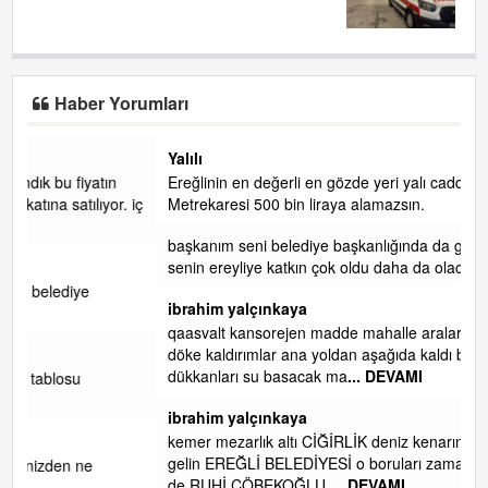
Haber Yorumları
Yalılı
Ereğlinin en değerli en gözde yeri yalı caddesi ve çevresidir.
. iç
Metrekaresi 500 bin liraya alamazsın.
başkanım seni belediye başkanlığında da görmek isteriz
senin ereyliye katkın çok oldu daha da olacaktır
ibrahim yalçınkaya
qaasvalt kansorejen madde mahalle aralarında asvalt döke
döke kaldırımlar ana yoldan aşağıda kaldı bi yağmurda
dükkanları su basacak ma
... DEVAMI
ibrahim yalçınkaya
kemer mezarlık altı CİĞİRLİK deniz kenarına giden yola
gelin EREĞLİ BELEDİYESİ o boruları zamanında tüm ereğli
de RUHİ CÖBEKOĞLU
... DEVAMI