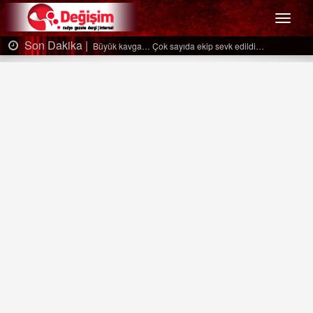
Menü
Son Dakika |
Büyük kavga… Çok sayıda ekip sevk edildi…