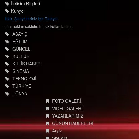
İletişim Bilgileri
Künye
İstek, Şikayetleriniz İçin Tıklayın
Tüm hakları saklıdır. İzinsiz kullanılamaz.
ASAYİŞ
EĞİTİM
GÜNCEL
KÜLTÜR
KULİS HABER
SİNEMA
TEKNOLOJİ
TÜRKİYE
DÜNYA
FOTO GALERİ
VİDEO GALERİ
YAZARLARIMIZ
GÜNÜN HABERLERİ
Arşiv
Site Ara