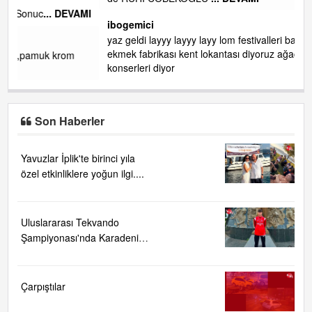
AMI
ibogemici
yaz geldi layyy layyy layy lom festivalleri başladı biz halk
ekmek fabrikası kent lokantası diyoruz ağacum yaz
konserleri diyor
Son Haberler
Yavuzlar İplik'te birinci yıla
özel etkinliklere yoğun ilgi....
Uluslararası Tekvando
Şampiyonası'nda Karadeniz
Ereğli'ye büyük gurur
Çarpıştılar