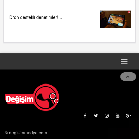
Dron destekli denetimler!...
Toggle
navigat
© degisimmedya.com