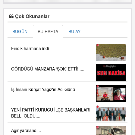
Çok Okunanlar
BUGÜN
BU HAFTA
BU AY
Fındık harmana indi
GÖRDÜĞÜ MANZARA ‘ŞOK’ ETTİ!.....
İş İnsanı Kürşat Yağız'ın Acı Günü
YENİ PARTİ KURUCU İLÇE BAŞKANLARI
BELLİ OLDU....
Ağır yaralandı!..