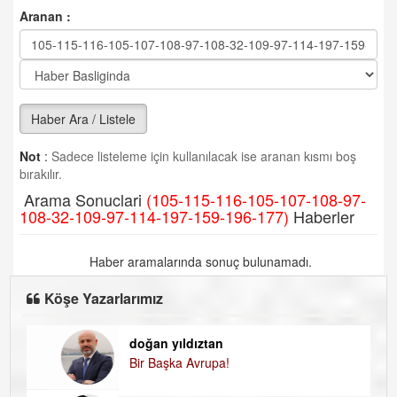
Aranan :
Haber Ara / Listele
Not
:
Sadece listeleme için kullanılacak ise aranan kısmı boş
bırakılır.
Arama Sonuclari
(105-115-116-105-107-108-97-
108-32-109-97-114-197-159-196-177)
Haberler
Haber aramalarında sonuç bulunamadı.
Köşe Yazarlarımız
doğan yıldıztan
D
Bir Başka Avrupa!
K
H