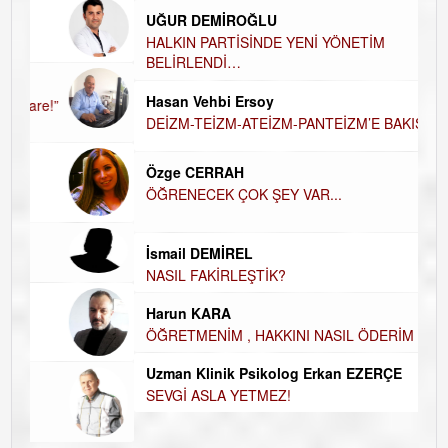
UĞUR DEMİROĞLU
D
A
HALKIN PARTİSİNDE YENİ YÖNETİM
BELİRLENDİ…
H
Hasan Vehbi Ersoy
H
DEİZM-TEİZM-ATEİZM-PANTEİZM’E BAKIŞ
El
E
Özge CERRAH
ÖĞRENECEK ÇOK ŞEY VAR...
Du
İ
N
İsmail DEMİREL
NASIL FAKİRLEŞTİK?
K
Ço
Harun KARA
ÖĞRETMENİM , HAKKINI NASIL ÖDERİM !
Uzman Klinik Psikolog Erkan EZERÇE
SEVGİ ASLA YETMEZ!