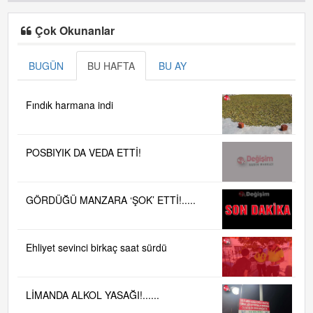
Çok Okunanlar
BUGÜN
BU HAFTA
BU AY
Fındık harmana indi
POSBIYIK DA VEDA ETTİ!
GÖRDÜĞÜ MANZARA ‘ŞOK’ ETTİ!.....
Ehliyet sevinci birkaç saat sürdü
LİMANDA ALKOL YASAĞI!......