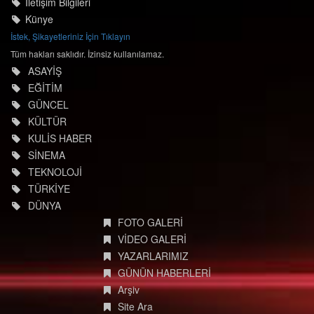
İletişim Bilgileri
Künye
İstek, Şikayetleriniz İçin Tıklayın
Tüm hakları saklıdır. İzinsiz kullanılamaz.
ASAYİŞ
EĞİTİM
GÜNCEL
KÜLTÜR
KULİS HABER
SİNEMA
TEKNOLOJİ
TÜRKİYE
DÜNYA
FOTO GALERİ
VİDEO GALERİ
YAZARLARIMIZ
GÜNÜN HABERLERİ
Arşiv
Site Ara