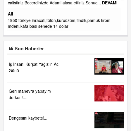
... DEVAMI
ibogemici
yaz geldi layyy layyy layy lom festivalleri başladı biz halk
ekmek fabrikası kent lokantası diyoruz ağacum yaz
uk krom
konserleri diyor
Son Haberler
İş İnsanı Kürşat Yağız'ın Acı
Günü
Geri manevra yapayım
derken!....
Dengesini kaybetti!....