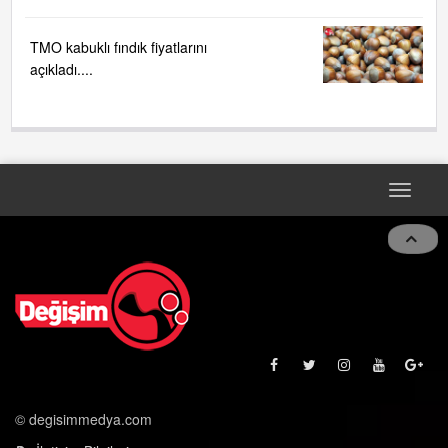
TMO kabuklı fındık fiyatlarını
açıkladı....
Toggle
naviga
© degisimmedya.com