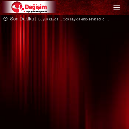
Menü
on Dakika |
Son
Büyük kavga… Çok sayıda ekip sevk edildi…