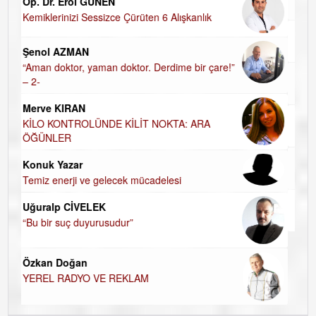
HALKIN PARTİSİNDE YENİ YÖNETİM BELİRLENDİ…
Hasan Vehbi Ersoy
DEİZM-TEİZM-ATEİZM-PANTEİZM’E BAKIŞ
”
Özge CERRAH
ÖĞRENECEK ÇOK ŞEY VAR...
İsmail DEMİREL
NASIL FAKİRLEŞTİK?
Harun KARA
ÖĞRETMENİM , HAKKINI NASIL ÖDERİM !
Uzman Klinik Psikolog Erkan EZERÇE
SEVGİ ASLA YETMEZ!