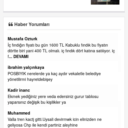
Haber Yorumları
Yalılı
fiyatın
Ereğlinin en değerli en gözde yeri yalı caddesi ve çevresid
atılıyor. iç
Metrekaresi 500 bin liraya alamazsın.
başkanım seni belediye başkanlığında da görmek isteriz
senin ereyliye katkın çok oldu daha da olacaktır
iye
ibrahim yalçınkaya
qaasvalt kansorejen madde mahalle aralarında asvalt dö
döke kaldırımlar ana yoldan aşağıda kaldı bi yağmurda
dükkanları su basacak ma
... DEVAMI
su
ibrahim yalçınkaya
kemer mezarlık altı CİĞİRLİK deniz kenarına giden yola
gelin EREĞLİ BELEDİYESİ o boruları zamanında tüm ereğ
n ne
de RUHİ CÖBEKOĞLU
... DEVAMI