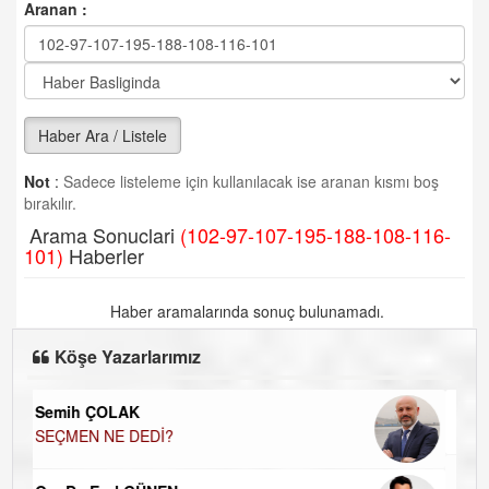
Aranan :
Haber Ara / Listele
Not
:
Sadece listeleme için kullanılacak ise aranan kısmı boş
bırakılır.
Arama Sonuclari
(102-97-107-195-188-108-116-
101)
Haberler
Haber aramalarında sonuç bulunamadı.
Köşe Yazarlarımız
doğan yıldıztan
Bir Başka Avrupa!
UĞUR DEMİROĞLU