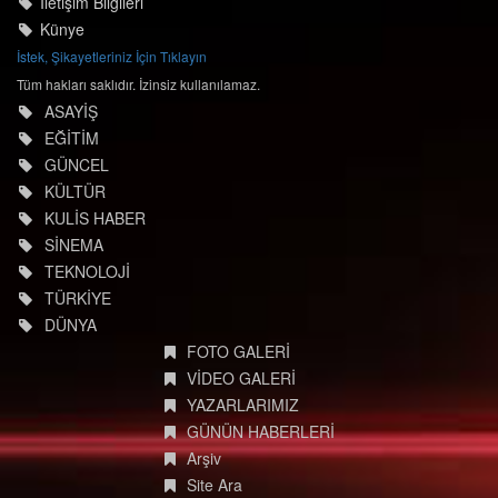
İletişim Bilgileri
Künye
İstek, Şikayetleriniz İçin Tıklayın
Tüm hakları saklıdır. İzinsiz kullanılamaz.
ASAYİŞ
EĞİTİM
GÜNCEL
KÜLTÜR
KULİS HABER
SİNEMA
TEKNOLOJİ
TÜRKİYE
DÜNYA
FOTO GALERİ
VİDEO GALERİ
YAZARLARIMIZ
GÜNÜN HABERLERİ
Arşiv
Site Ara