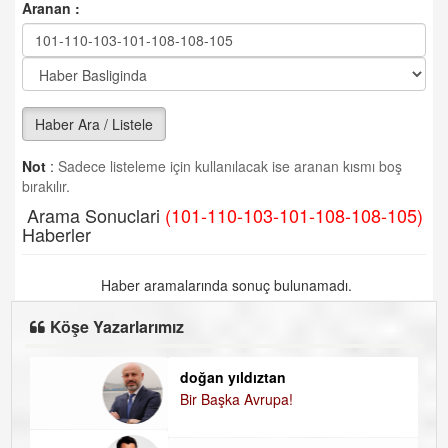
Aranan :
Haber Ara / Listele
Not
:
Sadece listeleme için kullanılacak ise aranan kısmı boş
bırakılır.
Arama Sonuclari
(101-110-103-101-108-108-105)
Haberler
Haber aramalarında sonuç bulunamadı.
Köşe Yazarlarımız
doğan yıldıztan
Di
Bir Başka Avrupa!
KA
H