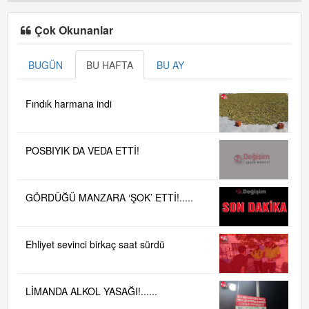
Çok Okunanlar
BUGÜN
BU HAFTA
BU AY
Fındık harmana indi
POSBIYIK DA VEDA ETTİ!
GÖRDÜĞÜ MANZARA ‘ŞOK’ ETTİ!.....
Ehliyet sevinci birkaç saat sürdü
LİMANDA ALKOL YASAĞI!......