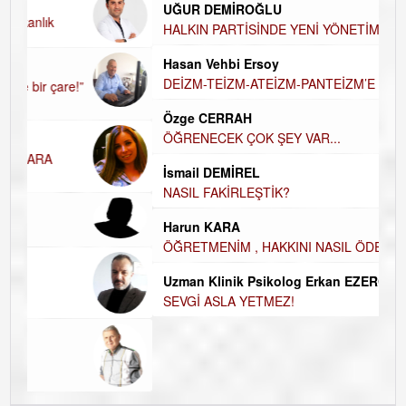
UĞUR DEMİROĞLU
D
A
HALKIN PARTİSİNDE YENİ YÖNETİM
BELİRLENDİ…
Hü
Hasan Vehbi Ersoy
H
DEİZM-TEİZM-ATEİZM-PANTEİZM’E BAKIŞ
El
E
Özge CERRAH
ÖĞRENECEK ÇOK ŞEY VAR...
Du
İ
İsmail DEMİREL
N
NASIL FAKİRLEŞTİK?
Ku
Harun KARA
Ço
ÖĞRETMENİM , HAKKINI NASIL ÖDERİM !
Uzman Klinik Psikolog Erkan EZERÇE
SEVGİ ASLA YETMEZ!