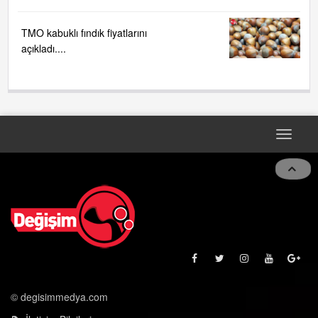
TMO kabuklı fındık fiyatlarını
açıkladı....
Toggle
naviga
© degisimmedya.com