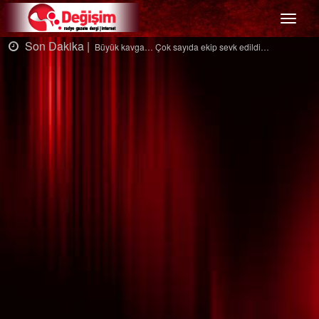
Menü
Son Dakika |
S
Büyük kavga… Çok sayıda ekip sevk edildi…