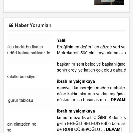
Haber Yorumları
Yalılı
Ereğlinin en değerli en gözde yeri yalı caddesi ve çevresidir.
. iç
Metrekaresi 500 bin liraya alamazsın.
başkanım seni belediye başkanlığında da görmek isteriz
senin ereyliye katkın çok oldu daha da olacaktır
ibrahim yalçınkaya
qaasvalt kansorejen madde mahalle aralarında asvalt döke
döke kaldırımlar ana yoldan aşağıda kaldı bi yağmurda
dükkanları su basacak ma
... DEVAMI
ibrahim yalçınkaya
kemer mezarlık altı CİĞİRLİK deniz kenarına giden yola
gelin EREĞLİ BELEDİYESİ o boruları zamanında tüm ereğli
de RUHİ CÖBEKOĞLU
... DEVAMI