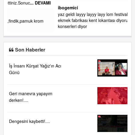
AMI
ibogemici
yaz geldi layyy layyy layy lom festivalleri başladı biz halk
ekmek fabrikası kent lokantası diyoruz ağacum yaz
konserleri diyor
Son Haberler
İş İnsanı Kürşat Yağız'ın Acı
Günü
Geri manevra yapayım
derken!....
Dengesini kaybetti!....