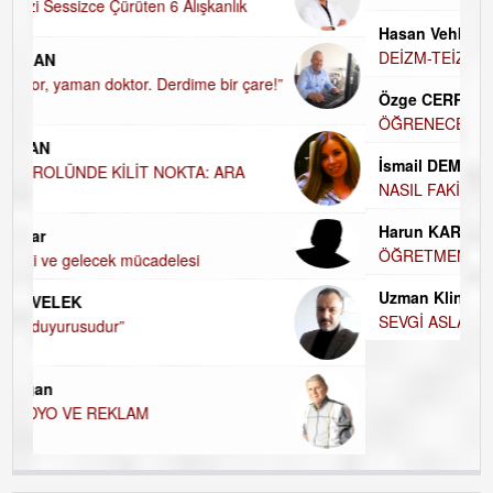
Hasan Vehbi Ersoy
DEİZM-TEİZM-ATEİZM-PANTEİZM’E BAKIŞ
Özge CERRAH
ÖĞRENECEK ÇOK ŞEY VAR...
İsmail DEMİREL
NASIL FAKİRLEŞTİK?
Harun KARA
ÖĞRETMENİM , HAKKINI NASIL ÖDERİM !
Uzman Klinik Psikolog Erkan EZERÇE
SEVGİ ASLA YETMEZ!