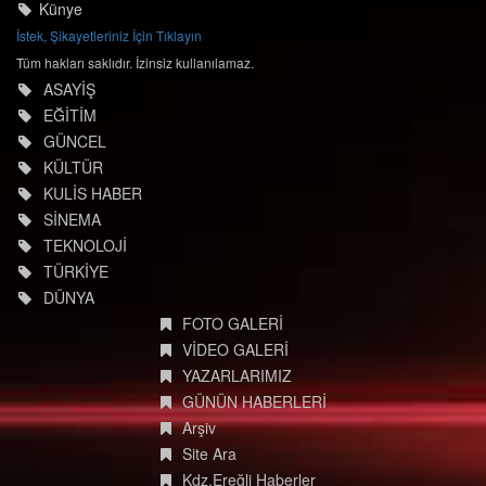
Künye
İstek, Şikayetleriniz İçin Tıklayın
Tüm hakları saklıdır. İzinsiz kullanılamaz.
ASAYİŞ
EĞİTİM
GÜNCEL
KÜLTÜR
KULİS HABER
SİNEMA
TEKNOLOJİ
TÜRKİYE
DÜNYA
FOTO GALERİ
VİDEO GALERİ
YAZARLARIMIZ
GÜNÜN HABERLERİ
Arşiv
Site Ara
Kdz.Ereğli Haberler