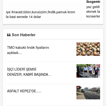
ibogemici
yaz geldi layyy layyy layy lom festivalleri başladı biz halk
ekmek fabrikası kent lokantası diyoruz ağacum yaz
krom
konserleri diyor
Son Haberler
TMO kabuklı fındık fiyatlarını
açıkladı....
İŞÇİ LİDERİ ŞEMSİ
DENİZER, KABRİ BAŞINDA
ANILDI.....
ASFALT KEPEZ'DE......