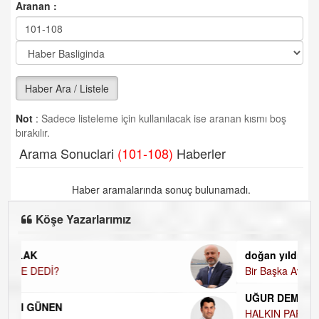
Aranan :
Haber Ara / Listele
Not
:
Sadece listeleme için kullanılacak ise aranan kısmı boş
bırakılır.
Arama Sonuclari
(101-108)
Haberler
Haber aramalarında sonuç bulunamadı.
Köşe Yazarlarımız
doğan yıldıztan
Bir Başka Avrupa!
UĞUR DEMİROĞLU
HALKIN PARTİSİNDE YENİ YÖNETİM BELİRLENDİ…