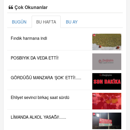
Çok Okunanlar
BUGÜN
BU HAFTA
BU AY
Fındık harmana indi
POSBIYIK DA VEDA ETTİ!
GÖRDÜĞÜ MANZARA ‘ŞOK’ ETTİ!.....
Ehliyet sevinci birkaç saat sürdü
LİMANDA ALKOL YASAĞI!......