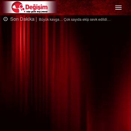
Menü
Son Dakika |
Büyük kavga… Çok sayıda ekip sevk edildi…