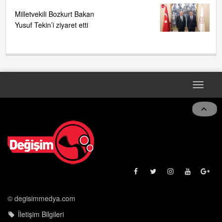
Milletvekili Bozkurt Bakan
Yusuf Tekin’i ziyaret etti
Toggle
navigat
© degisimmedya.com
İletişim Bilgileri