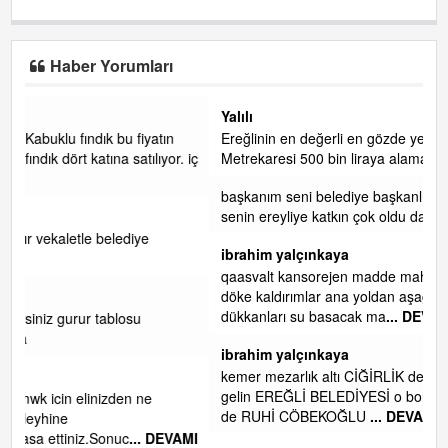
Haber Yorumları
Yalılı
Ereğlinin en değerli en gözde yeri yalı caddesi ve çevresidir.
r. iç
Metrekaresi 500 bin liraya alamazsın.
başkanım seni belediye başkanlığında da görmek isteriz
senin ereyliye katkın çok oldu daha da olacaktır
ibrahim yalçınkaya
qaasvalt kansorejen madde mahalle aralarında asvalt döke
döke kaldırımlar ana yoldan aşağıda kaldı bi yağmurda
dükkanları su basacak ma
... DEVAMI
ibrahim yalçınkaya
kemer mezarlık altı CİĞİRLİK deniz kenarına giden yola
gelin EREĞLİ BELEDİYESİ o boruları zamanında tüm ereğli
de RUHİ CÖBEKOĞLU
... DEVAMI
VAMI