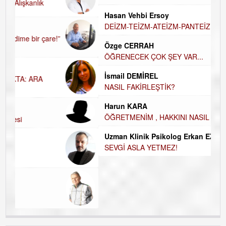
A
HALKIN PARTİSİNDE YENİ YÖNETİM BELİRLENDİ…
H
Hasan Vehbi Ersoy
H
DEİZM-TEİZM-ATEİZM-PANTEİZM’E BAKIŞ
E
Özge CERRAH
E
ÖĞRENECEK ÇOK ŞEY VAR...
D
İsmail DEMİREL
İ
NASIL FAKİRLEŞTİK?
N
Harun KARA
K
ÖĞRETMENİM , HAKKINI NASIL ÖDERİM !
Ç
Uzman Klinik Psikolog Erkan EZERÇE
SEVGİ ASLA YETMEZ!