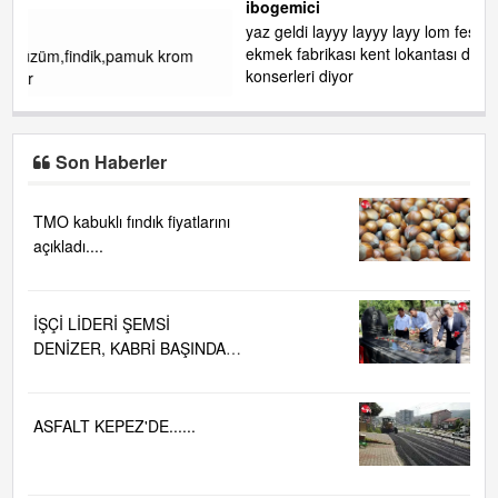
ibogemici
yaz geldi layyy layyy layy lom festivalleri başladı biz halk
ekmek fabrikası kent lokantası diyoruz ağacum yaz
konserleri diyor
Son Haberler
TMO kabuklı fındık fiyatlarını
açıkladı....
İŞÇİ LİDERİ ŞEMSİ
DENİZER, KABRİ BAŞINDA
ANILDI.....
ASFALT KEPEZ'DE......