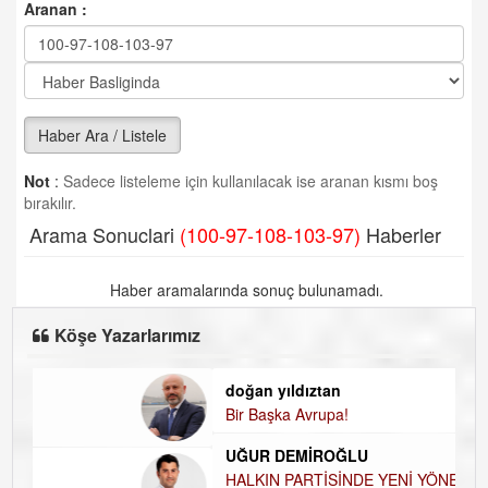
Aranan :
Haber Ara / Listele
Not
:
Sadece listeleme için kullanılacak ise aranan kısmı boş
bırakılır.
Arama Sonuclari
(100-97-108-103-97)
Haberler
Haber aramalarında sonuç bulunamadı.
Köşe Yazarlarımız
doğan yıldıztan
D
Bir Başka Avrupa!
K
H
UĞUR DEMİROĞLU
D