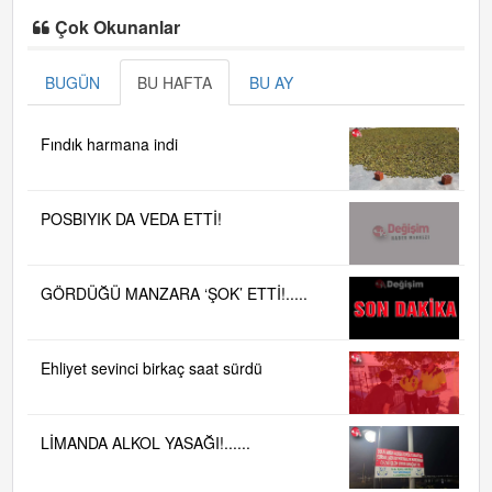
Çok Okunanlar
BUGÜN
BU HAFTA
BU AY
Fındık harmana indi
POSBIYIK DA VEDA ETTİ!
GÖRDÜĞÜ MANZARA ‘ŞOK’ ETTİ!.....
Ehliyet sevinci birkaç saat sürdü
LİMANDA ALKOL YASAĞI!......