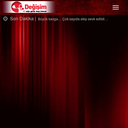
Menü
Son Dakika |
Büyük kavga… Çok sayıda ekip sevk edildi…