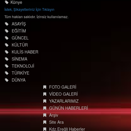
Künye
İstek, Şikayetleriniz İçin Tıklayın
Tüm hakları saklıdır. İzinsiz kullanılamaz.
ASAYİŞ
EĞİTİM
GÜNCEL
KÜLTÜR
KULİS HABER
SİNEMA
TEKNOLOJİ
TÜRKİYE
DÜNYA
FOTO GALERİ
VİDEO GALERİ
YAZARLARIMIZ
GÜNÜN HABERLERİ
Arşiv
Site Ara
Kdz.Ereğli Haberler