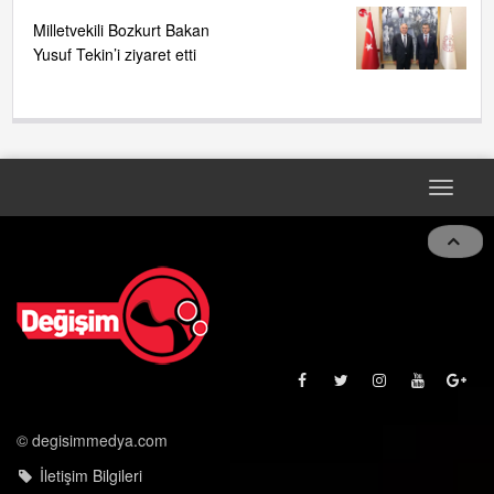
Milletvekili Bozkurt Bakan
Yusuf Tekin’i ziyaret etti
Toggle
navigat
© degisimmedya.com
İletişim Bilgileri