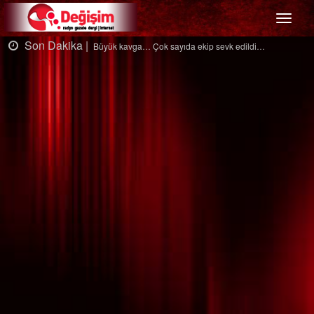
Menü
Son Dakika |
ip sevk edildi…
Ağaçtan düştü…