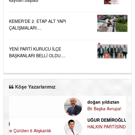
KEMER'DE 2. ETAP ALT YAPI
ÇALIŞMALARI....
YENİ PARTİ KURUCU İLÇE
BAŞKANLARI BELLİ OLDU....
Köşe Yazarlarımız
doğan yıldıztan
Di
Bir Başka Avrupa!
KA
Ha
UĞUR DEMİROĞLU
D
A
HALKIN PARTİSİNDE YENİ YÖNETİM BELİRLENDİ…