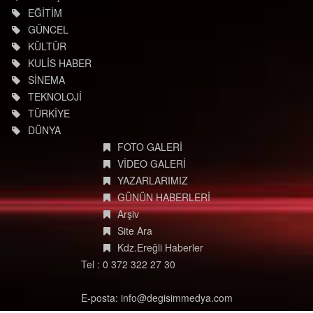
EĞİTİM
GÜNCEL
KÜLTÜR
KULİS HABER
SİNEMA
TEKNOLOJİ
TÜRKİYE
DÜNYA
FOTO GALERİ
VİDEO GALERİ
YAZARLARIMIZ
GÜNÜN HABERLERİ
Arşiv
Site Ara
Kdz.Ereğli Haberler
Tel : 0 372 322 27 30
E-posta: info@degisimmedya.com