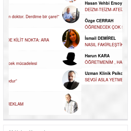
Hü
Hasan Vehbi Ersoy
H
DEİZM-TEİZM-ATEİZM-PANTEİZM’E BAKIŞ
El
Özge CERRAH
EC
ÖĞRENECEK ÇOK ŞEY VAR...
Du
İsmail DEMİREL
İ
NASIL FAKİRLEŞTİK?
NA
Harun KARA
Ku
ÖĞRETMENİM , HAKKINI NASIL ÖDERİM !
Ço
Uzman Klinik Psikolog Erkan EZERÇE
SEVGİ ASLA YETMEZ!