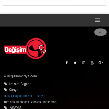
Toggle
naviga
© degisimmedya.com
İletişim Bilgileri
Künye
İstek, Şikayetleriniz İçin Tıklayın
Tüm hakları saklıdır. İzinsiz kullanılamaz.
ASAYİŞ