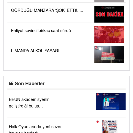
GÖRDÜĞÜ MANZARA ‘ŞOK’ ETTİ!.....
Ehliyet sevinci birkaç saat sürdü
LİMANDA ALKOL YASAĞI!......
Son Haberler
BEUN akademisyenin
geliştirdiği buluş
TÜRKPATENT tarafından
tescillendi
Halk Oyunlarında yeni sezon
kayıtları başladı