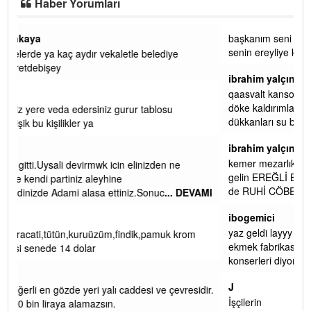
Haber Yorumları
başkanım seni belediye başkanlığında da görmek isteriz
senin ereyliye katkın çok oldu daha da olacaktır
ibrahim yalçınkaya
qaasvalt kansorejen madde mahalle aralarında asvalt döke
döke kaldırımlar ana yoldan aşağıda kaldı bi yağmurda
dükkanları su basacak ma
... DEVAMI
ibrahim yalçınkaya
kemer mezarlık altı CİĞİRLİK deniz kenarına giden yola
gelin EREĞLİ BELEDİYESİ o boruları zamanında tüm ereğli
de RUHİ CÖBEKOĞLU
... DEVAMI
AMI
ibogemici
yaz geldi layyy layyy layy lom festivalleri başladı biz halk
ekmek fabrikası kent lokantası diyoruz ağacum yaz
konserleri diyor
J
dir.
İşçilerin