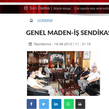
Son Dakika |
Ağaçtan düştü…
GÜNDEM
GENEL MADEN-İŞ SENDİKA
Yayınlanma : 19-08-2012 | 11 : 31 19