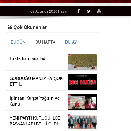
09 Ağustos 2026 Pazar
Çok Okunanlar
BUGÜN
BU HAFTA
BU AY
Fındık harmana indi
GÖRDÜĞÜ MANZARA ‘ŞOK’
ETTİ!.....
İş İnsanı Kürşat Yağız'ın Acı
Günü
YENİ PARTİ KURUCU İLÇE
BAŞKANLARI BELLİ OLDU....