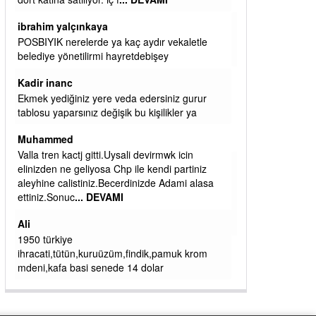
başkanım seni belediye başkanlığında da
görmek isteriz senin ereyliye katkın çok oldu
daha da olacaktır
ibrahim yalçınkaya
qaasvalt kansorejen madde mahalle aralarında
asvalt döke döke kaldırımlar ana yoldan
aşağıda kaldı bi yağmurda dükkanları su
basacak ma
... DEVAMI
ibrahim yalçınkaya
kemer mezarlık altı CİĞİRLİK deniz kenarına
giden yola gelin EREĞLİ BELEDİYESİ o
boruları zamanında tüm ereğli de RUHİ
CÖBEKOĞLU
... DEVAMI
ibogemici
yaz geldi layyy layyy layy lom festivalleri
başladı biz halk ekmek fabrikası kent lokantası
diyoruz ağacum yaz konserleri diyor