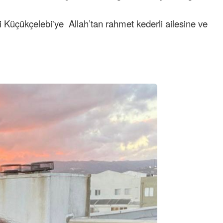
Küçükçelebi'ye Allah’tan rahmet kederli ailesine ve
Semih ÇOLAK
SEÇMEN NE DEDİ?
Op. Dr. Erol GÜNEN
Kemiklerinizi Sessizce Çürüten 6
Alışkanlık
Şenol AZMAN
“Aman doktor, yaman doktor.
Derdime bir çare!” – 2-
Merve KIRAN
KİLO KONTROLÜNDE KİLİT