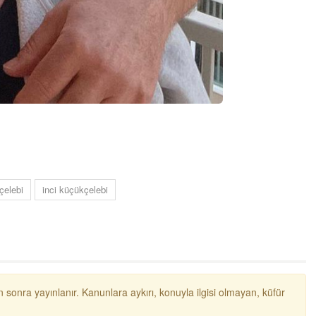
ibrahim yalçınkaya
POSBIYIK nerelerde ya kaç aydır vekaletle
belediye yönetilirmi hayretdebişey
Kadir inanc
Ekmek yediğiniz yere veda edersiniz gurur
tablosu yaparsınız değişik bu kişilikler ya
Muhammed
Valla tren kactj gitti.Uysali devirmwk icin
elinizden ne geliyosa Chp ile kendi partiniz
aleyhine calistiniz.Becerdinizde Adami alasa
çelebi
inci küçükçelebi
ettiniz.Sonuc
... DEVAMI
Ali
1950 türkiye
ihracati,tütün,kuruüzüm,findik,pamuk krom
mdeni,kafa basi senede 14 dolar
 sonra yayınlanır. Kanunlara aykırı, konuyla ilgisi olmayan, küfür