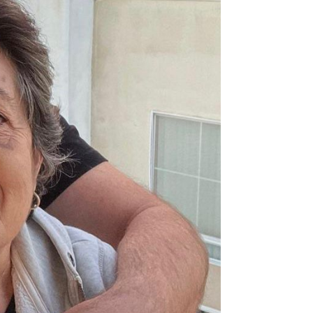
NOKTA: ARA ÖĞÜNLER
Konuk Yazar
Temiz enerji ve gelecek
mücadelesi
Uğuralp CİVELEK
“Bu bir suç duyurusudur”
Özkan Doğan
YEREL RADYO VE REKLAM
Mustafa Ozturk
İç fındığın fiyatı bu gün 1600 TL Kabuklu fınd
bu fiyatın dörtte biri yani 400 TL olmalı. iç fın
dört katına satılıyor. iç f
... DEVAMI