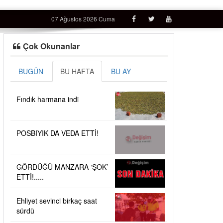
07 Ağustos 2026 Cuma
Çok Okunanlar
BUGÜN
BU HAFTA
BU AY
Fındık harmana indi
POSBIYIK DA VEDA ETTİ!
GÖRDÜĞÜ MANZARA ‘ŞOK’
ETTİ!.....
Ehliyet sevinci birkaç saat
sürdü