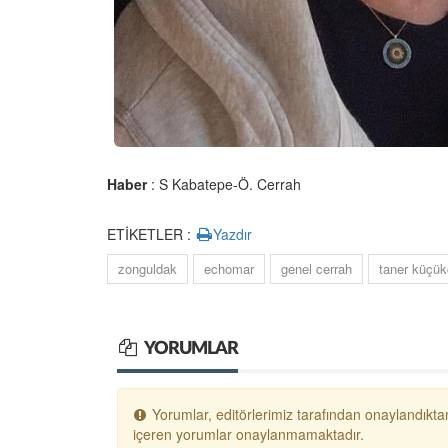
Haber
: S Kabatepe-Ö. Cerrah
ETİKETLER :
Yazdır
zonguldak
echomar
genel cerrah
taner küçük
YORUMLAR
Yorumlar, editörlerimiz tarafından onaylandıktan
içeren yorumlar onaylanmamaktadır.