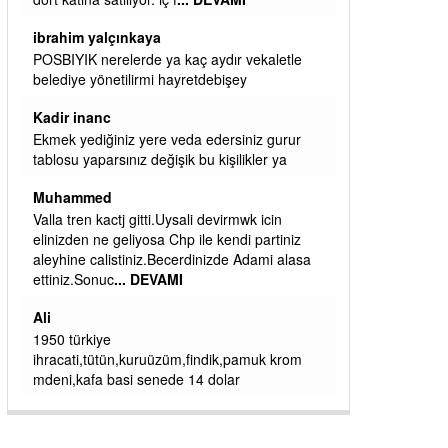
başkanım seni belediye başkanlığında da
görmek isteriz senin ereyliye katkın çok oldu
daha da olacaktır
ibrahim yalçınkaya
qaasvalt kansorejen madde mahalle aralarında
asvalt döke döke kaldırımlar ana yoldan
aşağıda kaldı bi yağmurda dükkanları su
basacak ma
... DEVAMI
ibrahim yalçınkaya
kemer mezarlık altı CİĞİRLİK deniz kenarına
giden yola gelin EREĞLİ BELEDİYESİ o
boruları zamanında tüm ereğli de RUHİ
CÖBEKOĞLU
... DEVAMI
ibogemici
yaz geldi layyy layyy layy lom festivalleri
başladı biz halk ekmek fabrikası kent lokantası
diyoruz ağacum yaz konserleri diyor