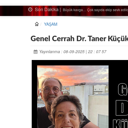
Son Dakika |
Ağaçtan düştü…
YAŞAM
Genel Cerrah Dr. Taner Küçük
Yayınlanma : 08-09-2025 | 22 : 07 57