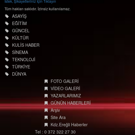
İstek, Şikayetleriniz İçin Tıklayın
Tüm hakları saklıdır. İzinsiz kullanılamaz.
ASAYİŞ
EĞİTİM
GÜNCEL
KÜLTÜR
KULİS HABER
SİNEMA
TEKNOLOJİ
TÜRKİYE
DÜNYA
FOTO GALERİ
VİDEO GALERİ
YAZARLARIMIZ
GÜNÜN HABERLERİ
Arşiv
Site Ara
Kdz.Ereğli Haberler
Tel : 0 372 322 27 30