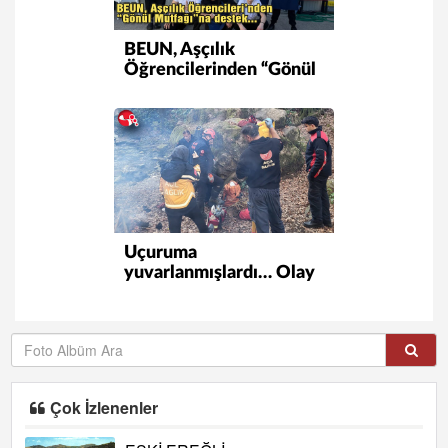
BEUN, Aşçılık
Öğrencilerinden “Gönül
Mutfağı”na destek
Uçuruma
yuvarlanmışlardı… Olay
yerinden ilk görüntüler…
Çok İzlenenler