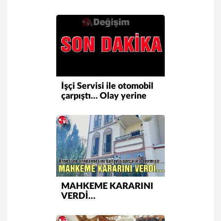
sofrasında bir araya
geldi
İşçi Servisi ile otomobil
çarpıştı… Olay yerine
ekipler sevk edildi…
MAHKEME KARARINI
VERDİ…