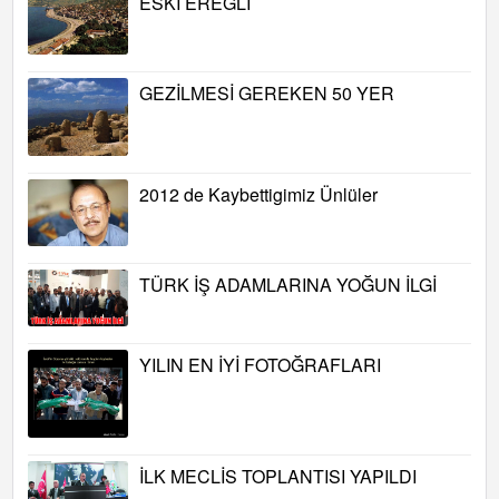
ESKİ EREĞLİ
GEZİLMESİ GEREKEN 50 YER
2012 de Kaybettigimiz Ünlüler
TÜRK İŞ ADAMLARINA YOĞUN İLGİ
YILIN EN İYİ FOTOĞRAFLARI
İLK MECLİS TOPLANTISI YAPILDI