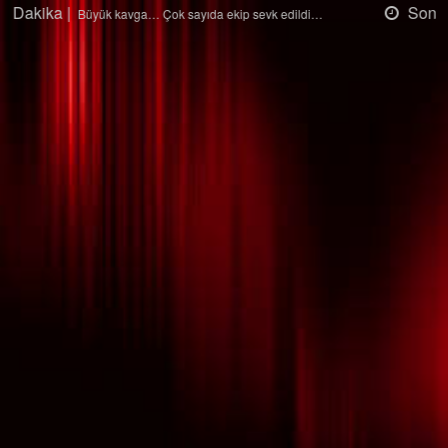
Son Dakika |
Ağaçtan düştü…