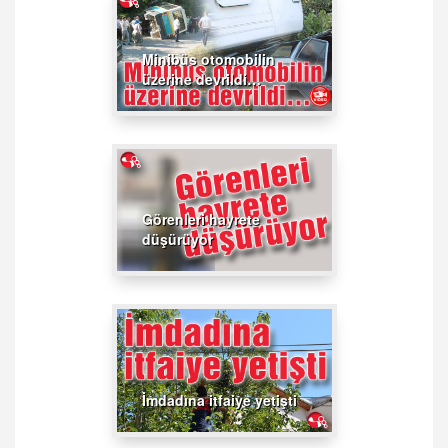
Minibüs otomobilin
üzerine devrildi…
Görenleri hayrete
düşürüyor
İmdadına itfaiye yetişti