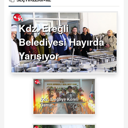
Kdz. Ereğli
Belediyesi Hayırda
Yarışıyor
Kdz. Ereğliye Koreli
Damat…