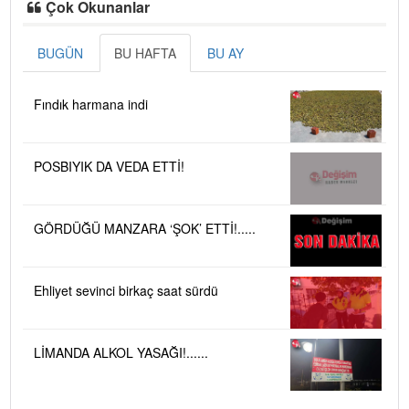
Çok Okunanlar
BUGÜN
BU HAFTA
BU AY
Fındık harmana indi
POSBIYIK DA VEDA ETTİ!
GÖRDÜĞÜ MANZARA ‘ŞOK’ ETTİ!.....
Ehliyet sevinci birkaç saat sürdü
LİMANDA ALKOL YASAĞI!......