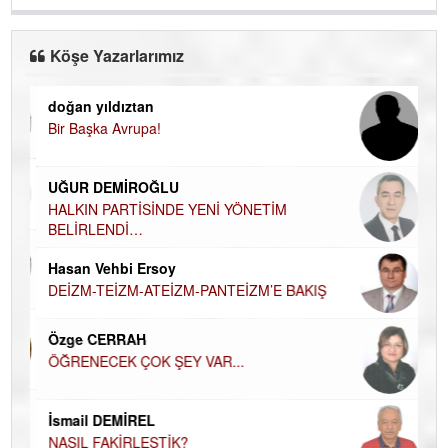
Köşe Yazarlarımız
doğan yıldıztan
Di
Bir Başka Avrupa!
KA
Ha
UĞUR DEMİROĞLU
DÜ
AH
HALKIN PARTİSİNDE YENİ YÖNETİM
BELİRLENDİ…
Hü
Hasan Vehbi Ersoy
H
DEİZM-TEİZM-ATEİZM-PANTEİZM’E BAKIŞ
El
EC
Özge CERRAH
ÖĞRENECEK ÇOK ŞEY VAR...
Du
İN
NA
İsmail DEMİREL
NASIL FAKİRLEŞTİK?
Ku