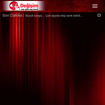
Menü
Son Dakika |
Ağaçtan düştü…