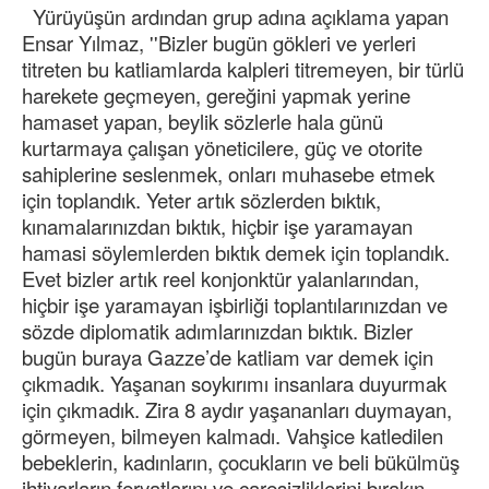
Yürüyüşün ardından grup adına açıklama yapan
Ensar Yılmaz, ''Bizler bugün gökleri ve yerleri
titreten bu katliamlarda kalpleri titremeyen, bir türlü
harekete geçmeyen, gereğini yapmak yerine
hamaset yapan, beylik sözlerle hala günü
kurtarmaya çalışan yöneticilere, güç ve otorite
sahiplerine seslenmek, onları muhasebe etmek
için toplandık. Yeter artık sözlerden bıktık,
kınamalarınızdan bıktık, hiçbir işe yaramayan
hamasi söylemlerden bıktık demek için toplandık.
Evet bizler artık reel konjonktür yalanlarından,
hiçbir işe yaramayan işbirliği toplantılarınızdan ve
sözde diplomatik adımlarınızdan bıktık. Bizler
bugün buraya Gazze’de katliam var demek için
çıkmadık. Yaşanan soykırımı insanlara duyurmak
için çıkmadık. Zira 8 aydır yaşananları duymayan,
görmeyen, bilmeyen kalmadı. Vahşice katledilen
bebeklerin, kadınların, çocukların ve beli bükülmüş
ihtiyarların feryatlarını ve çaresizliklerini bırakın