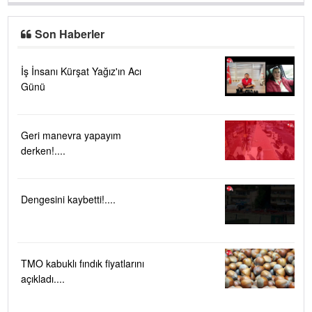
Son Haberler
İş İnsanı Kürşat Yağız'ın Acı
Günü
Geri manevra yapayım
derken!....
Dengesini kaybetti!....
TMO kabuklı fındık fiyatlarını
açıkladı....