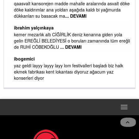
qaasvalt kansorejen madde mahalle aralarında asvalt döke
döke kaldırımlar ana yoldan aşağıda kaldı bi yağmurda
dükkanları su basacak ma
... DEVAMI
ibrahim yalçınkaya
kemer mezarlık altı CİĞİRLİK deniz kenarına giden yola
gelin EREĞLİ BELEDİYESİ o boruları zamanında tüm ereğli
de RUHİ CÖBEKOĞLU
... DEVAMI
AMI
ibogemici
yaz geldi layyy layyy layy lom festivalleri başladı biz halk
ekmek fabrikası kent lokantası diyoruz ağacum yaz
konserleri diyor
Toggle
naviga