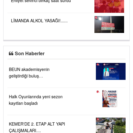
Ehliyet sevinci birkaç saat sürdü
LİMANDA ALKOL YASAĞI!......
Son Haberler
BEUN akademisyenin
geliştirdiği buluş
TÜRKPATENT tarafından
tescillendi
Halk Oyunlarında yeni sezon
kayıtları başladı
KEMER'DE 2. ETAP ALT YAPI
ÇALIŞMALARI....