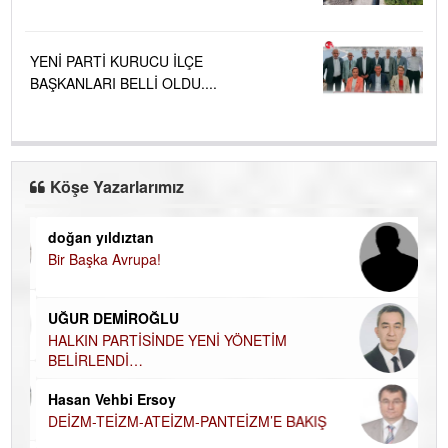
YENİ PARTİ KURUCU İLÇE
BAŞKANLARI BELLİ OLDU....
Köşe Yazarlarımız
doğan yıldıztan
Di
Bir Başka Avrupa!
KA
Ha
UĞUR DEMİROĞLU
DÜ
AH
HALKIN PARTİSİNDE YENİ YÖNETİM
BELİRLENDİ…
Hü
Hasan Vehbi Ersoy
H
DEİZM-TEİZM-ATEİZM-PANTEİZM’E BAKIŞ
El