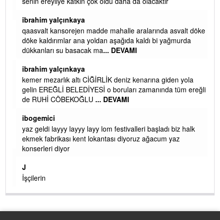
senin ereyliye katkın çok oldu daha da olacaktır
ibrahim yalçınkaya
qaasvalt kansorejen madde mahalle aralarında asvalt döke
döke kaldırımlar ana yoldan aşağıda kaldı bi yağmurda
dükkanları su basacak ma
... DEVAMI
ibrahim yalçınkaya
kemer mezarlık altı CİĞİRLİK deniz kenarına giden yola
gelin EREĞLİ BELEDİYESİ o boruları zamanında tüm ereğli
de RUHİ CÖBEKOĞLU
... DEVAMI
AMI
ibogemici
yaz geldi layyy layyy layy lom festivalleri başladı biz halk
ekmek fabrikası kent lokantası diyoruz ağacum yaz
konserleri diyor
J
ir.
İşçilerin