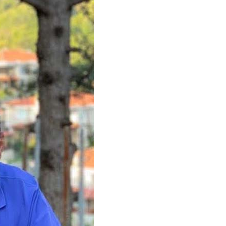
dört katına satılıyor. iç f
... DEVAMI
ibrahim yalçınkaya
POSBIYIK nerelerde ya kaç aydır vekaletle
belediye yönetilirmi hayretdebişey
Kadir inanc
Ekmek yediğiniz yere veda edersiniz gurur
tablosu yaparsınız değişik bu kişilikler ya
Muhammed
Valla tren kactj gitti.Uysali devirmwk icin
elinizden ne geliyosa Chp ile kendi partiniz
aleyhine calistiniz.Becerdinizde Adami alasa
ettiniz.Sonuc
... DEVAMI
Ali
1950 türkiye
ihracati,tütün,kuruüzüm,findik,pamuk krom
mdeni,kafa basi senede 14 dolar