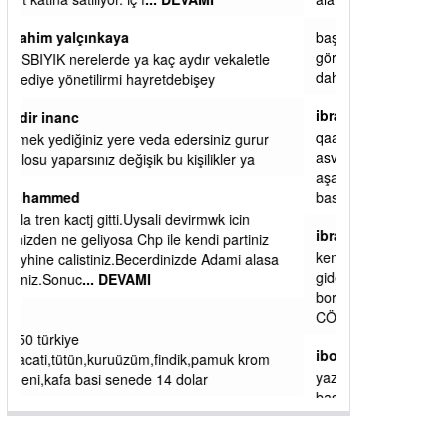
alamazsın.
başkanım seni belediye başkanlığında da
görmek isteriz senin ereyliye katkın çok oldu
daha da olacaktır
ibrahim yalçınkaya
qaasvalt kansorejen madde mahalle aralarında
asvalt döke döke kaldırımlar ana yoldan
aşağıda kaldı bi yağmurda dükkanları su
basacak ma
... DEVAMI
ibrahim yalçınkaya
kemer mezarlık altı CİĞİRLİK deniz kenarına
giden yola gelin EREĞLİ BELEDİYESİ o
boruları zamanında tüm ereğli de RUHİ
CÖBEKOĞLU
... DEVAMI
ibogemici
yaz geldi layyy layyy layy lom festivalleri
başladı biz halk ekmek fabrikası kent lokantası
diyoruz ağacum yaz konserleri diyor