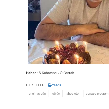
Haber
: S Kabatepe - Ö Cerrah
ETİKETLER :
Yazdır
engin aygün
gülüç
ahos otel
cenaze program