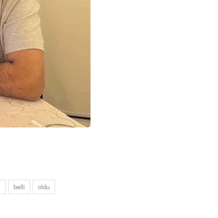
ı
belli
oldu