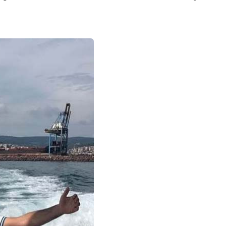
Semih ÇOLAK
SEÇMEN NE DEDİ?
Op. Dr. Erol GÜNEN
Kemiklerinizi Sessizce Çürüten 6
Alışkanlık
Şenol AZMAN
“Aman doktor, yaman doktor.
Derdime bir çare!” – 2-
Merve KIRAN
KİLO KONTROLÜNDE KİLİT