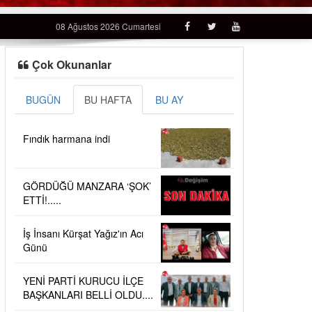
08 Ağustos 2026 Cumartesi
Çok Okunanlar
BUGÜN
BU HAFTA
BU AY
Fındık harmana indi
GÖRDÜĞÜ MANZARA ‘ŞOK’
ETTİ!.....
İş İnsanı Kürşat Yağız'ın Acı
Günü
YENİ PARTİ KURUCU İLÇE
BAŞKANLARI BELLİ OLDU....