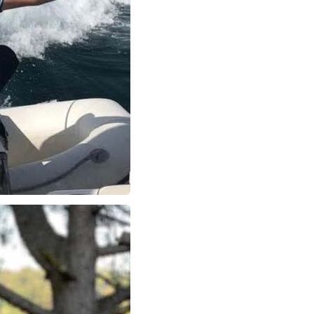
NOKTA: ARA ÖĞÜNLER
Konuk Yazar
Temiz enerji ve gelecek
mücadelesi
Uğuralp CİVELEK
“Bu bir suç duyurusudur”
Özkan Doğan
YEREL RADYO VE REKLAM
Mustafa Ozturk
İç fındığın fiyatı bu gün 1600 TL Kabuklu fınd
bu fiyatın dörtte biri yani 400 TL olmalı. iç fın