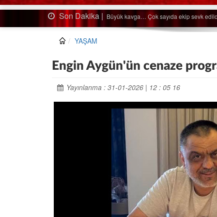
Son Dakika |
Ağaçtan düştü…
YAŞAM
Engin Aygün'ün cenaze progra
Yayınlanma : 31-01-2026 | 12 : 05 16