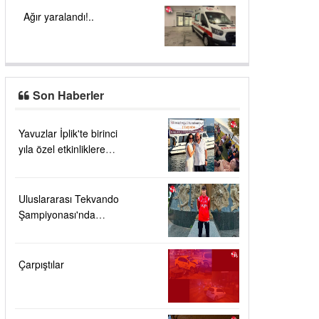
Ağır yaralandı!..
Son Haberler
Yavuzlar İplik'te birinci
yıla özel etkinliklere
yoğun ilgi....
Uluslararası Tekvando
Şampiyonası'nda
Karadeniz Ereğli'ye
büyük gurur
Çarpıştılar