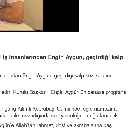
i iş insanlarından Engin Aygün, geçirdiği kalp
anlarından Engin Aygün, geçirdiği kalp krizi sonucu
Yönetim Kurulu Başkanı Engin Aygün’ün cenaze programı
 günğ Kilimli Köprübaşı Camii’nde öğle namazına
ndan aile mezarlığında son yolculuğuna uğurlanacak.
ün’e Allah’tan rahmet, dost ve akrabalarına baş